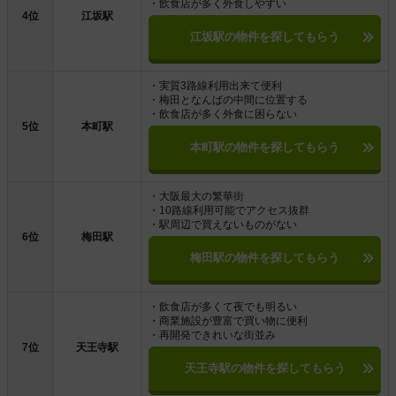
・飲食店が多く外食しやすい
4位
江坂駅
江坂駅の物件を探してもらう
・実質3路線利用出来て便利
・梅田となんばの中間に位置する
・飲食店が多く外食に困らない
5位
本町駅
本町駅の物件を探してもらう
・大阪最大の繁華街
・10路線利用可能でアクセス抜群
・駅周辺で買えないものがない
6位
梅田駅
梅田駅の物件を探してもらう
・飲食店が多くて夜でも明るい
・商業施設が豊富で買い物に便利
・再開発できれいな街並み
7位
天王寺駅
天王寺駅の物件を探してもらう