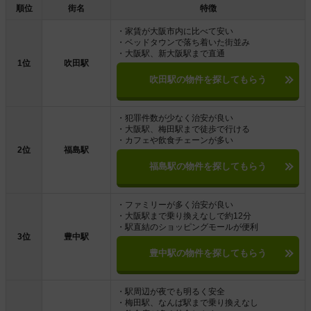
順位
街名
特徴
・家賃が大阪市内に比べて安い
・ベッドタウンで落ち着いた街並み
・大阪駅、新大阪駅まで直通
1位
吹田駅
吹田駅の物件を探してもらう
・犯罪件数が少なく治安が良い
・大阪駅、梅田駅まで徒歩で行ける
・カフェや飲食チェーンが多い
2位
福島駅
福島駅の物件を探してもらう
・ファミリーが多く治安が良い
・大阪駅まで乗り換えなしで約12分
・駅直結のショッピングモールが便利
3位
豊中駅
豊中駅の物件を探してもらう
・駅周辺が夜でも明るく安全
・梅田駅、なんば駅まで乗り換えなし