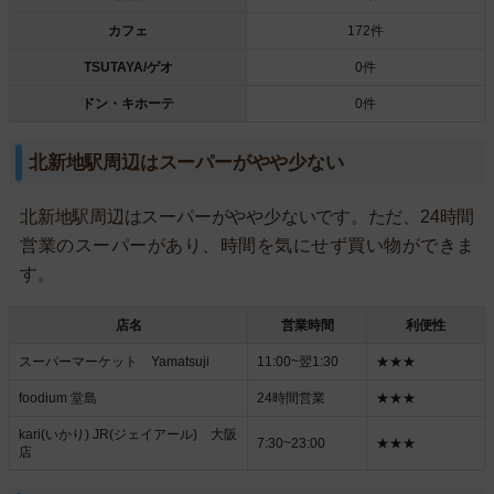
カフェ
172件
TSUTAYA/ゲオ
0件
ドン・キホーテ
0件
北新地駅周辺はスーパーがやや少ない
北新地駅周辺はスーパーがやや少ないです。ただ、24時間
営業のスーパーがあり、時間を気にせず買い物ができま
す。
店名
営業時間
利便性
スーパーマーケット Yamatsuji
11:00~翌1:30
★★★
foodium 堂島
24時間営業
★★★
kari(いかり) JR(ジェイアール) 大阪
7:30~23:00
★★★
店