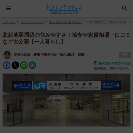
イエプラ
イエプラコラム
街の住みやすさや治安
北新地駅周辺の住みやすさ！治
北新地駅周辺の住みやすさ！治安や家賃相場・口コミ
など大公開【一人暮らし】
PR
記事の監修：
豊田 不動産仲介「家AGENT」所属
Facebook
Twitter
Line
Hatena
街の住みやすさや治安
最終更新：2025年6月19日