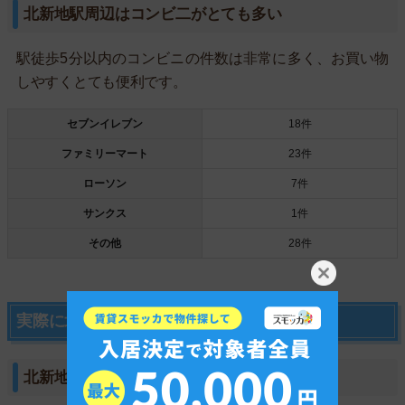
北新地駅周辺はコンビ二がとても多い
駅徒歩5分以内のコンビニの件数は非常に多く、お買い物
しやすくとても便利です。
セブンイレブン
18件
ファミリーマート
23件
ローソン
7件
サンクス
1件
その他
28件
実際に北新地に行ってみました
北新地の特徴