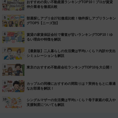
4
おすすめの良い不動産屋ランキングTOP10！プロが賃貸
仲介業者を徹底比較
5
部屋探しアプリ全27社徹底比較！物件探しアプリランキン
グTOP5【ニーズ別】
6
賃貸の家賃保証会社で審査が甘いランキングTOP10！ゆ
るい理由や特徴を解説
7
【最新版】二人暮らしの生活費は平均いくら？内訳や支出
シミュレーションも解説
8
東京のおすすめ不動産会社ランキングTOP10を大公開！
9
カップルの同棲におすすめの間取りは？実例をもとに最適
なお部屋を解説！
10
シングルマザーの生活費は平均いくら？母子家庭の収入や
支援制度についても解説