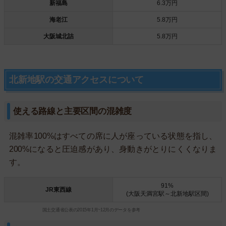
新福島
6.3万円
海老江
5.8万円
大阪城北詰
5.8万円
北新地駅の交通アクセスについて
使える路線と主要区間の混雑度
混雑率100%はすべての席に人が座っている状態を指し、
200%になると圧迫感があり、身動きがとりにくくなりま
す。
91%
JR東西線
(大阪天満宮駅～北新地駅区間)
国土交通省公表の2015年1月~12月のデータを参考