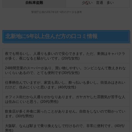
自転車盗難
少ない
普通 多い
警視庁公表の2017年1月~4月のデータを参考
北新地に5年以上住んだ方の口コミ情報
夜でも明るいし、人通りも多いので安心できます。ただ、東側はキャバクラ
が多く、夜になると騒がしいです。(20代/女性)
24時間営業のスーパーがあり、買い物しやすい。コンビニなんて数えきれな
いくらいあるので、とても便利です(30代/女性)
仕事柄住んでいますが、家賃も高いし、酔っ払いも多いし。街並みはきれい
だけど、住みにくいと思います。(40代/女性)
オフィス街だから人通りがかなりあります。ガヤガヤした雰囲気が苦手な人
は住みにくいと思う。(20代/男性)
飲食店が多く外食に困ったことがありません。自炊をしないので助かってい
ます。(30代/男性)
大阪駅、なんば駅まで乗り換えなしで行けるので、非常に便利です。(40代/
男性)