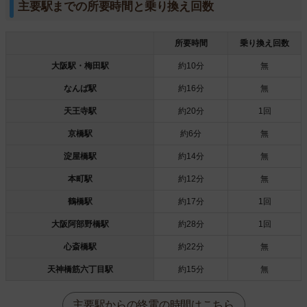
主要駅までの所要時間と乗り換え回数
所要時間
乗り換え回数
大阪駅・梅田駅
約10分
無
なんば駅
約16分
無
天王寺駅
約20分
1回
京橋駅
約6分
無
淀屋橋駅
約14分
無
本町駅
約12分
無
鶴橋駅
約17分
1回
大阪阿部野橋駅
約28分
1回
心斎橋駅
約22分
無
天神橋筋六丁目駅
約15分
無
主要駅からの終電の時間はこちら