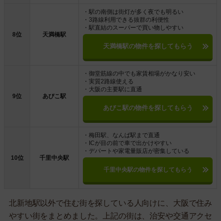
・駅の南側は街灯が多く夜でも明るい
・3路線利用できる抜群の利便性
・駅直結のスーパーで買い物しやすい
8位
天満橋駅
天満橋駅の物件を探してもらう
・御堂筋線の中でも家賃相場がかなり安い
・実質2路線使える
・大阪の主要駅に直通
9位
あびこ駅
あびこ駅の物件を探してもらう
・梅田駅、なんば駅まで直通
・ICが目の前で車で出かけやすい
・デパートや家電量販店が密集している
10位
千里中央駅
千里中央駅の物件を探してもらう
北新地駅以外で住む街を探している人向けに、大阪で住み
やすい街をまとめました。上記の街は、治安や交通アクセ