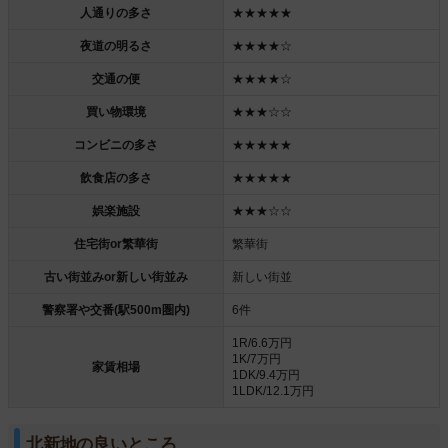
人通りの多さ
★★★★★
夜道の明るさ
★★★★☆
交通の便
★★★★☆
買い物環境
★★★☆☆
コンビニの多さ
★★★★★
飲食店の多さ
★★★★★
娯楽施設
★★★☆☆
住宅街or繁華街
繁華街
古い街並みor新しい街並み
新しい街並
警察署や交番(駅500m圏内)
6件
1R/6.6万円
1K/7万円
家賃相場
1DK/9.4万円
1LDK/12.1万円
北新地の良いところ