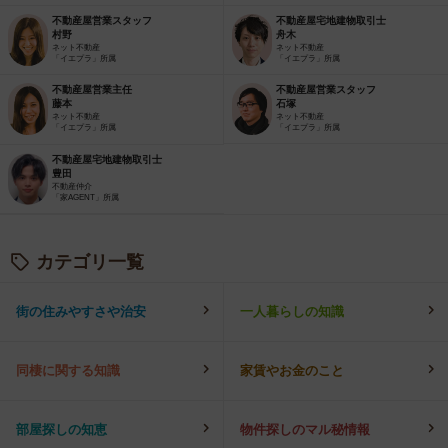
不動産屋営業スタッフ
不動産屋宅地建物取引士
村野
舟木
ネット不動産
ネット不動産
「イエプラ」所属
「イエプラ」所属
不動産屋営業主任
不動産屋営業スタッフ
藤本
石塚
ネット不動産
ネット不動産
「イエプラ」所属
「イエプラ」所属
不動産屋宅地建物取引士
豊田
不動産仲介
「家AGENT」所属
カテゴリ一覧
街の住みやすさや治安
一人暮らしの知識
同棲に関する知識
家賃やお金のこと
部屋探しの知恵
物件探しのマル秘情報