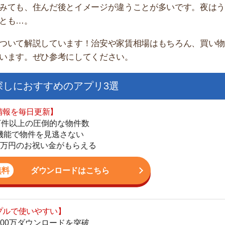
家
部
おすすめのアプリ3選
物
大
日更新】
エ
上の圧倒的な物件数
引
件を見逃さない
シ
お祝い金がもらえる
地
駅
ダウンロードはこちら
いやすい】
ダウンロードを突破
単にできる
1
最低金額保証
ダウンロードはこちら
2
3
お祝い金もらえる】