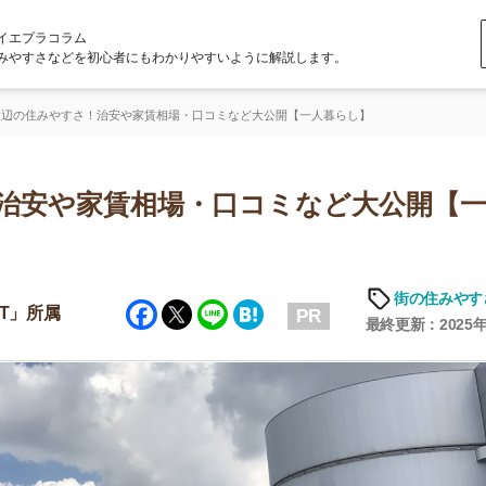
ラム
どを初心者にもわかりやすいように解説します。
すさ！治安や家賃相場・口コミなど大公開【一人暮らし】
や家賃相場・口コミなど大公開【一人暮
「
お
街の住みやすさや治安
Facebook
Twitter
Line
Hatena
不
PR
部
最終更新：2025年6月19日
紹
メ
「
門