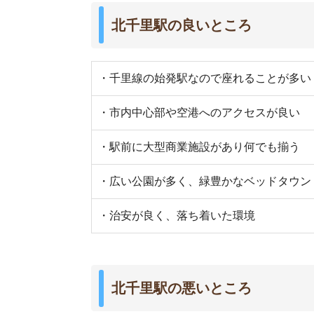
北千里駅の悪いところ
・各駅しか止まらないので時間がかかる
・一人暮らし向けの物件が少ない
・飲食店や娯楽施設が少ない
街の住みやすさは不動産屋に聞くと良
不動産屋は地域情報に詳しいです。駅周辺の治安
産屋に相談しましょう。
当サイト運営の「
イエプラ
」は、LINEで最適なお
い
未公開物件も取り扱っている
ので、お部屋探し
さらに、
仲介手数料が基本無料
です。初期費用を