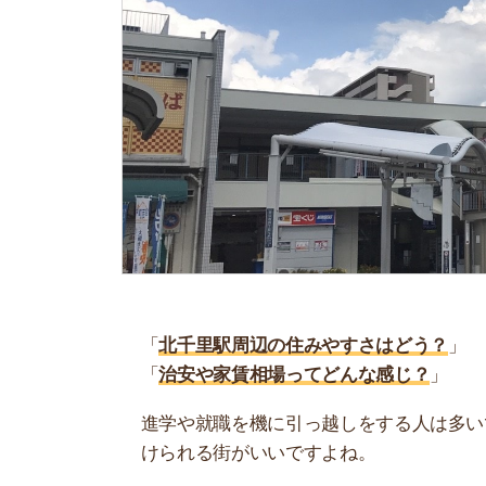
「
北千里駅周辺の住みやすさはどう？
」
「
治安や家賃相場ってどんな感じ？
」
進学や就職を機に引っ越しをする人は多いです。
けられる街がいいですよね。
しかし、気になる街の住みやすさを調べてみても
く落ち着けない、坂があって辛いということも…
当記事では、北千里駅周辺の住みやすさについて
や実際に住んでいる人の口コミも公開しています