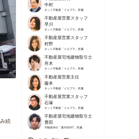
不動産屋営業スタッフ
早川
ネット不動産
「イエプラ」所属
不動産屋営業スタッフ
村野
ネット不動産
「イエプラ」所属
不動産屋宅地建物取引士
舟木
ネット不動産
「イエプラ」所属
不動産屋営業主任
藤本
ネット不動産
「イエプラ」所属
不動産屋営業スタッフ
石塚
ネット不動産
「イエプラ」所属
不動産屋宅地建物取引士
豊田
不動産仲介
「家AGENT」所属
カテゴリ一覧
の住みやすさや治安
人暮らしの知識
棲に関する知識