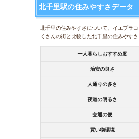
夜道の明るさ
交通の便
買い物環境
コンビニの多さ
飲食店の多さ
娯楽施設
住宅街or繁華街
古い街並みor新しい街並み
警察署や交番(駅500m圏内)
家賃相場