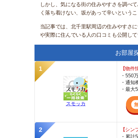
お部屋探しに
【物件情報を毎
・550万件以
・通知機能で物
・最大5万円の
スモッカ
【シンプルで使
・累計500万
・内見予約が簡
・仲介手数料を
CANARY
【最大10万円