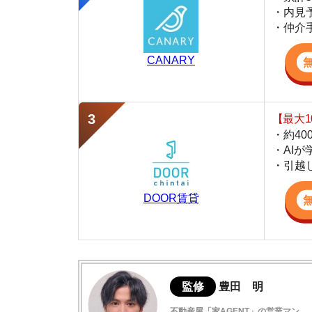
・約400万件
・AIが学習し
・引越し見積も
DOOR賃貸
監修
豊田 明
不動産屋「家AGENT」の営業マン
宅地建物取引士
賃貸の仲介会社「家AGENT」の現役の営業マ
ての経験と専門知識を活かして、お部屋探しや
北千里駅の住みやすさデータ
北千里駅周辺の特徴や雰囲気について
北千里周辺はとても治安が良い