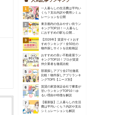
物件探しサイトを比較検証
おすすめの良い不動産屋ラン
キングTOP10！プロが賃貸
仲介業者を徹底比較
部屋探しアプリ全27社徹底
比較！物件探しアプリランキ
ングTOP5【ニーズ別】
賃貸の家賃保証会社で審査が
甘いランキングTOP10！ゆ
るい理由や特徴を解説
【最新版】二人暮らしの生活
費は平均いくら？内訳や支出
シミュレーションも解説
東京のおすすめ不動産会社ラ
ンキングTOP10を大公開！
カップルの同棲におすすめの
間取りは？実例をもとに最適
なお部屋を解説！
シングルマザーの生活費は平
均いくら？母子家庭の収入や
支援制度についても解説