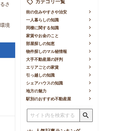
賃やお金のこと
屋探しの知恵
件探しのマル秘情報
手不動産屋の評判
リアごとの家賃
っ越しの知識
ェアハウスの知識
方の魅力
別のおすすめ不動産屋
人気記事ランキング
一人暮らしの生活費は平均い
くら？支出内訳や費用シミュ
レーションを公開
東京都内の住みやすい街ラン
キングTOP10！一人暮らし
におすすめの駅も公開
【2026年最新】
【2026年】賃貸サイトおす
すめランキング！全50社の