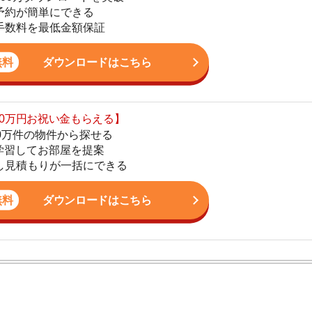
の物件から探せる
てお部屋を提案
4
りが一括にできる
5
ダウンロードはこちら
6
7
8
ン。宅地建物取引士の資格を取得している。営業マンとし
9
入居審査についての不安や疑問を解決しています。
10