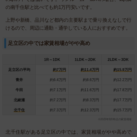
の南千住駅と比べても約1万円安いです。
上野や新橋、品川など都内の主要駅まで乗り換えなしで行
けるので、周辺に通勤・通学している人におすすめです。
足立区の中では家賃相場がやや高め
1R～1DK
1LDK～2DK
2LDK～3DK
足立区の平均
約7万円
約11.4万円
約15.9万円
青井
約6.4万円
約8.6万円
約12.2万円
牛田
約7.1万円
約11.6万円
約17.8万円
北綾瀬
約7.2万円
約8.3万円
約17.7万円
北千住
約7.3万円
約12.3万円
約15.7万円
※2023年8月時点の家賃相場
北千住駅がある足立区の中では、家賃相場がやや高めで