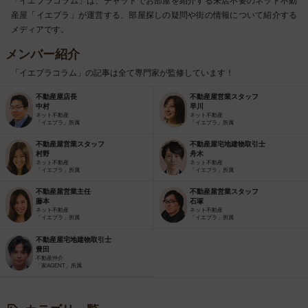
「イエプラコラム」は、チャットでお部屋を紹介する来店不要のネット不動
産屋「イエプラ」が運営する、部屋探しの疑問や街の情報について紹介する
メディアです。
メンバー紹介
「イエプラコラム」の記事は全て専門家が監修しています！
不動産屋店長
不動産屋営業スタッフ
中村
早川
ネット不動産
ネット不動産
「イエプラ」所属
「イエプラ」所属
不動産屋営業スタッフ
不動産屋宅地建物取引士
村野
舟木
ネット不動産
ネット不動産
「イエプラ」所属
「イエプラ」所属
不動産屋営業主任
不動産屋営業スタッフ
藤本
石塚
ネット不動産
ネット不動産
「イエプラ」所属
「イエプラ」所属
不動産屋宅地建物取引士
豊田
不動産仲介
「家AGENT」所属