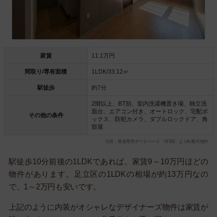
家賃
11.1万円
間取り/専有面積
1LDK/33.12㎡
駅徒歩
約7分
2階以上、BT別、室内洗濯機置き場、独立洗
面台、エアコン付き、オートロック、宅配ボ
その他の条件
ックス、防犯カメラ、ダブルロックドア、角
部屋
引用：業者専用データベース「ATBB」より転載可物件
駅徒歩10分前後の1LDKであれば、家賃9～10万円ほどの
物件があります。足立区の1LDKの相場が約13万円なの
で、1～2万円も安いです。
上記のように内装がオシャレなデザイナーズ物件は家賃が