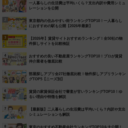
1
一人暮らしの生活費は平均いくら？支出内訳や費用シミュ
レーションを公開
2
東京都内の住みやすい街ランキングTOP10！一人暮らし
におすすめの駅も公開【2026年最新】
3
【2026年】賃貸サイトおすすめランキング！全50社の物
件探しサイトを比較検証
4
おすすめの良い不動産屋ランキングTOP10！プロが賃貸
仲介業者を徹底比較
5
部屋探しアプリ全27社徹底比較！物件探しアプリランキン
グTOP5【ニーズ別】
6
賃貸の家賃保証会社で審査が甘いランキングTOP10！ゆ
るい理由や特徴を解説
7
【最新版】二人暮らしの生活費は平均いくら？内訳や支出
シミュレーションも解説
8
東京のおすすめ不動産会社ランキングTOP10を大公開！