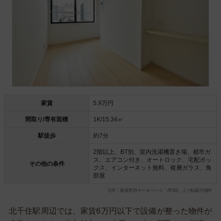
家賃
5.9万円
間取り/専有面積
1K/15.34㎡
駅徒歩
約7分
2階以上、BT別、室内洗濯機置き場、都市ガ
ス、エアコン付き、オートロック、宅配ボッ
その他の条件
クス、インターネット無料、複層ガラス、角
部屋
引用：業者専用データベース「ATBB」より転載可物件
北千住駅周辺では、家賃6万円以下で設備が整った物件が