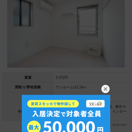
家賃
5.3万円
間取り/専有面積
ワンルーム/12.24㎡
駅徒歩
約10分
2階以上、BT別、室内洗濯機置き場、都市ガ
その他の条件
ス、エアコン付き、オートロック、インター
ネット無料、角部屋
引用：業者専用データベース「ATBB」より転載可物件