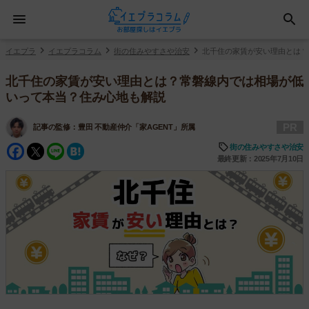
イエプラ
イエプラコラム
街の住みやすさや治安
北千住の家賃が安い理由とは？
北千住の家賃が安い理由とは？常磐線内では相場が低
いって本当？住み心地も解説
PR
記事の監修：
豊田 不動産仲介「家AGENT」所属
Facebook
Twitter
Line
Hatena
街の住みやすさや治安
最終更新：2025年7月10日