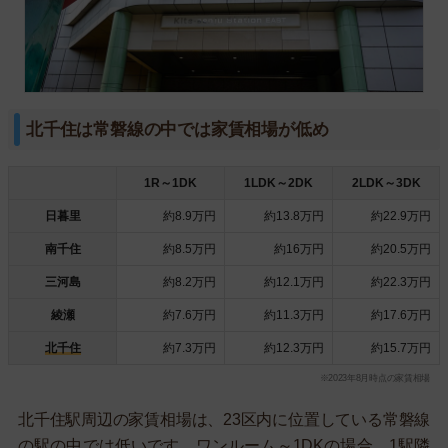
北千住は常磐線の中では家賃相場が低め
1R～1DK
1LDK～2DK
2LDK～3DK
日暮里
約8.9万円
約13.8万円
約22.9万円
南千住
約8.5万円
約16万円
約20.5万円
三河島
約8.2万円
約12.1万円
約22.3万円
綾瀬
約7.6万円
約11.3万円
約17.6万円
北千住
約7.3万円
約12.3万円
約15.7万円
※2023年8月時点の家賃相場
北千住駅周辺の家賃相場は、23区内に位置している常磐線
の駅の中では低いです。ワンルーム～1DKの場合、1駅隣