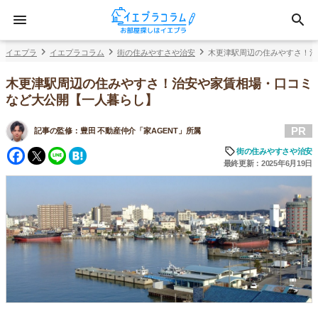
イエプラ
イエプラコラム
街の住みやすさや治安
木更津駅周辺の住みやすさ！治
木更津駅周辺の住みやすさ！治安や家賃相場・口コミ
など大公開【一人暮らし】
PR
記事の監修：
豊田 不動産仲介「家AGENT」所属
Facebook
Twitter
Line
Hatena
街の住みやすさや治安
最終更新：2025年6月19日