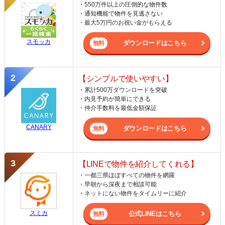
・550万件以上の圧倒的な物件数
・通知機能で物件を見逃さない
・最大5万円のお祝い金がもらえる
スモッカ
ダウンロードはこちら
【シンプルで使いやすい】
・累計500万ダウンロードを突破
・内見予約が簡単にできる
・仲介手数料を最低金額保証
CANARY
ダウンロードはこちら
【LINEで物件を紹介してくれる】
・一都三県ほぼすべての物件を網羅
・早朝から深夜まで相談可能
・ネットにない物件をタイムリーに紹介
スミカ
公式LINEはこちら