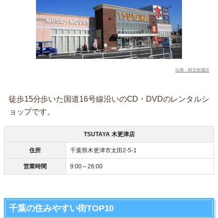
出典：精文館書店
徒歩15分歩いた国道16号線沿いのCD・DVDのレンタルシ
ョップです。
TSUTAYA 木更津店
住所
千葉県木更津市太田2-5-1
営業時間
9:00～26:00
千葉の住みやすい街TOP10