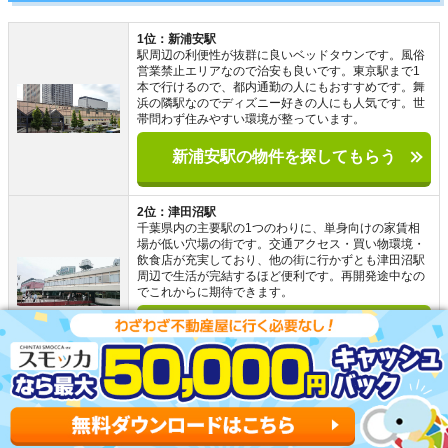
1位：新浦安駅
駅周辺の利便性が抜群に良いベッドタウンです。風俗
営業禁止エリアなので治安も良いです。東京駅まで1
本で行けるので、都内通勤の人にもおすすめです。舞
浜の隣駅なのでディズニー好きの人にも人気です。世
帯問わず住みやすい環境が整っています。
新浦安駅の物件を探してもらう
2位：津田沼駅
千葉県内の主要駅の1つのわりに、単身向けの家賃相
場が低い穴場の街です。交通アクセス・買い物環境・
飲食店が充実しており、他の街に行かずとも津田沼駅
周辺で生活が完結するほど便利です。再開発途中なの
でこれからに期待できます。
津田沼駅の物件を探してもらう
3位：市川駅
市川駅周辺は、都内勤務で家賃を抑えたい人におすす
めです。江戸川の対岸が東京という近さです。商業施
設や、商店街が複数あるので買い物がしやすいです。