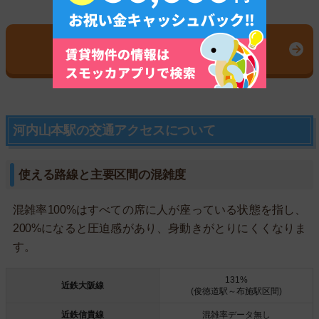
検索で見つからないお部屋探します
イエプラの公式サイトはこちら
河内山本駅の交通アクセスについて
使える路線と主要区間の混雑度
混雑率100%はすべての席に人が座っている状態を指し、
200%になると圧迫感があり、身動きがとりにくくなりま
す。
131%
近鉄大阪線
(俊徳道駅～布施駅区間)
近鉄信貴線
混雑率データ無し