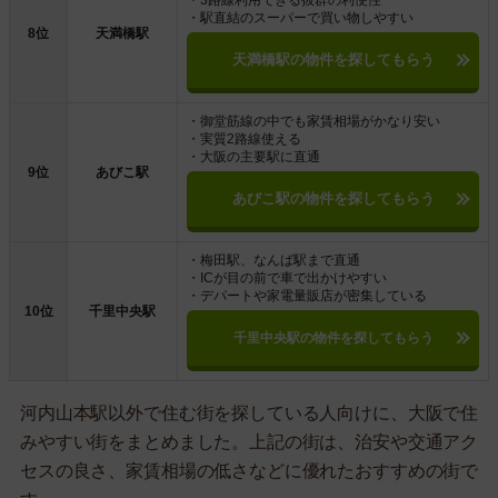
・3路線利用できる抜群の利便性
・駅直結のスーパーで買い物しやすい
8位
天満橋駅
天満橋駅の物件を探してもらう
・御堂筋線の中でも家賃相場がかなり安い
・実質2路線使える
・大阪の主要駅に直通
9位
あびこ駅
あびこ駅の物件を探してもらう
・梅田駅、なんば駅まで直通
・ICが目の前で車で出かけやすい
・デパートや家電量販店が密集している
10位
千里中央駅
千里中央駅の物件を探してもらう
河内山本駅以外で住む街を探している人向けに、大阪で住
みやすい街をまとめました。上記の街は、治安や交通アク
セスの良さ、家賃相場の低さなどに優れたおすすめの街で