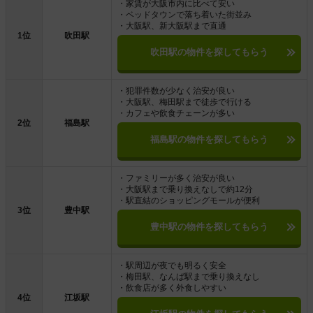
・家賃が大阪市内に比べて安い
・ベッドタウンで落ち着いた街並み
・大阪駅、新大阪駅まで直通
1位
吹田駅
吹田駅の物件を探してもらう
・犯罪件数が少なく治安が良い
・大阪駅、梅田駅まで徒歩で行ける
・カフェや飲食チェーンが多い
2位
福島駅
福島駅の物件を探してもらう
・ファミリーが多く治安が良い
・大阪駅まで乗り換えなしで約12分
・駅直結のショッピングモールが便利
3位
豊中駅
豊中駅の物件を探してもらう
・駅周辺が夜でも明るく安全
・梅田駅、なんば駅まで乗り換えなし
・飲食店が多く外食しやすい
4位
江坂駅