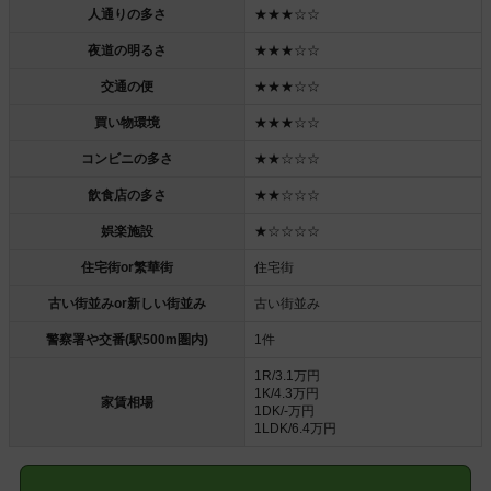
人通りの多さ
★★★☆☆
夜道の明るさ
★★★☆☆
交通の便
★★★☆☆
買い物環境
★★★☆☆
コンビニの多さ
★★☆☆☆
飲食店の多さ
★★☆☆☆
娯楽施設
★☆☆☆☆
住宅街or繁華街
住宅街
古い街並みor新しい街並み
古い街並み
警察署や交番(駅500m圏内)
1件
1R/3.1万円
1K/4.3万円
家賃相場
1DK/-万円
1LDK/6.4万円