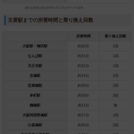
国土交通省公表の2015年1月~12月のデータを参考
主要駅までの所要時間と乗り換え回数
所要時間
乗り換え回数
大阪駅・梅田駅
約32分
1回
なんば駅
約21分
1回
天王寺駅
約22分
1回
京橋駅
約24分
1回
淀屋橋駅
約30分
2回
本町駅
約28分
2回
鶴橋駅
約11分
無
大阪阿部野橋駅
約27分
1回
心斎橋駅
約26分
2回