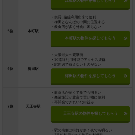
江坂駅の物件を探してもらう
・実質3路線利用出来て便利
・梅田となんばの中間に位置する
・飲食店が多く外食に困らない
5位
本町駅
本町駅の物件を探してもらう
・大阪最大の繁華街
・10路線利用可能でアクセス抜群
・駅周辺で買えないものがない
6位
梅田駅
梅田駅の物件を探してもらう
・飲食店が多くて夜でも明るい
・商業施設が豊富で買い物に便利
・再開発できれいな街並み
7位
天王寺駅
天王寺駅の物件を探してもらう
・駅の南側は街灯が多く夜でも明るい