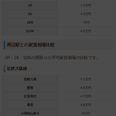
1R
3.1万円
1K
4.3万円
1DK
-万円
1LDK
6.4万円
周辺駅との家賃相場比較
1R・1K・1DKの間取りの平均家賃相場の比較です。
近鉄大阪線
近鉄八尾
5.1万円
恩智
4.8万円
久宝寺口
4.7万円
高安
4.6万円
☆河内山本☆
4万円