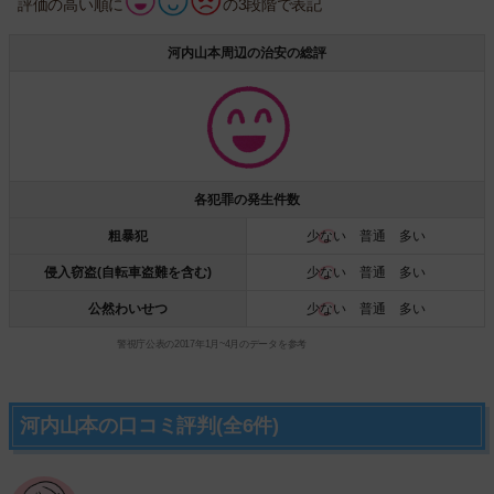
評価の高い順に
の3段階で表記
河内山本周辺の治安の総評
各犯罪の発生件数
粗暴犯
少ない
普通 多い
侵入窃盗(自転車盗難を含む)
少ない
普通 多い
公然わいせつ
少ない
普通 多い
警視庁公表の2017年1月~4月のデータを参考
河内山本の口コミ評判(全6件)