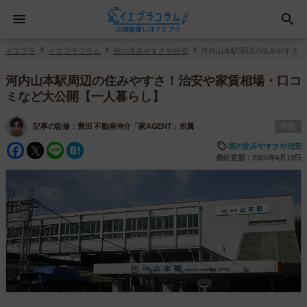
イエプラ
イエプラコラム
街の住みやすさや治安
河内山本駅周辺の住みやすさ！
河内山本駅周辺の住みやすさ！治安や家賃相場・口コ
ミなど大公開【一人暮らし】
PR
記事の監修：
豊田 不動産仲介「家AGENT」所属
Facebook
Twitter
Line
Hatena
街の住みやすさや治安
最終更新：2025年6月19日