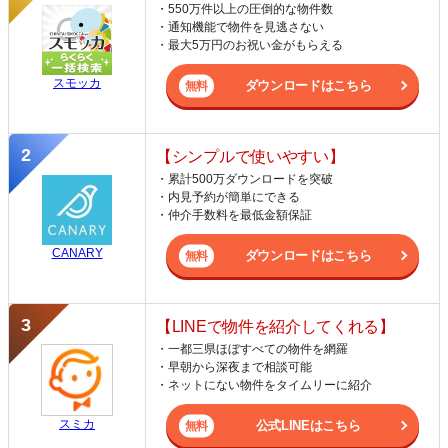
・550万件以上の圧倒的な物件数
・通知機能で物件を見逃さない
・最大5万円のお祝い金がもらえる
スモッカ
ダウンロードはこちら
【シンプルで使いやすい】
・累計500万ダウンロードを突破
・内見予約が簡単にできる
・仲介手数料を最低金額保証
CANARY
ダウンロードはこちら
【LINEで物件を紹介してくれる】
・一都三県ほぼすべての物件を網羅
・早朝から深夜まで相談可能
・ネットにない物件をタイムリーに紹介
スミカ
公式LINEはこちら