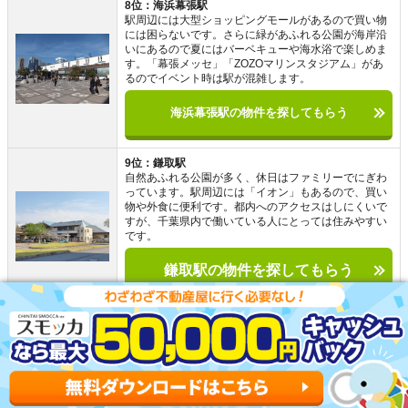
8位：海浜幕張駅
駅周辺には大型ショッピングモールがあるので買い物
には困らないです。さらに緑があふれる公園が海岸沿
いにあるので夏にはバーベキューや海水浴で楽しめま
す。「幕張メッセ」「ZOZOマリンスタジアム」があ
るのでイベント時は駅が混雑します。
海浜幕張駅の物件を探してもらう
9位：鎌取駅
自然あふれる公園が多く、休日はファミリーでにぎわ
っています。駅周辺には「イオン」もあるので、買い
物や外食に便利です。都内へのアクセスはしにくいで
すが、千葉県内で働いている人にとっては住みやすい
です。
鎌取駅の物件を探してもらう
10位：京成大久保駅
駅の北側は「日本大学」「東邦大学」のキャンパスが
あり、学生でにぎわう学生街になっています。駅前の
商店街は、買い物や外食が安く済ませられる、人気の
あるスポットです。駅の南側は、治安が良く閑静な住
宅街が広がっています。