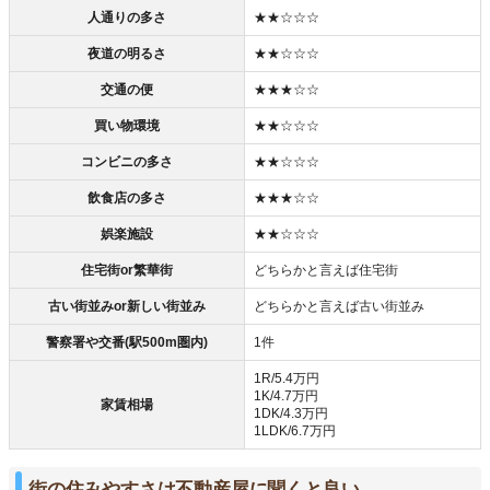
人通りの多さ
★★☆☆☆
夜道の明るさ
★★☆☆☆
交通の便
★★★☆☆
買い物環境
★★☆☆☆
コンビニの多さ
★★☆☆☆
飲食店の多さ
★★★☆☆
娯楽施設
★★☆☆☆
住宅街or繁華街
どちらかと言えば住宅街
古い街並みor新しい街並み
どちらかと言えば古い街並み
警察署や交番(駅500m圏内)
1件
1R/5.4万円
1K/4.7万円
家賃相場
1DK/4.3万円
1LDK/6.7万円
街の住みやすさは不動産屋に聞くと良い