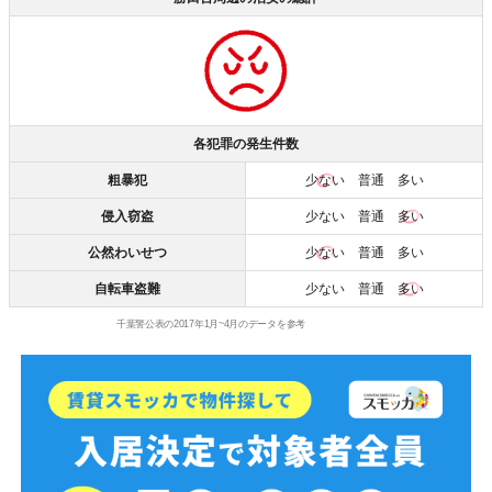
各犯罪の発生件数
粗暴犯
少ない
普通 多い
侵入窃盗
少ない 普通
多い
公然わいせつ
少ない
普通 多い
自転車盗難
少ない 普通
多い
千葉警公表の2017年1月~4月のデータを参考