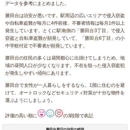
データを参考にまとめました。
勝田台は治安が悪いです。駅周辺の広いエリアで侵入窃盗
や自転車盗難が毎月に4件前後、不審者情報は毎月1件以上
発生しています。とくに駅南側の「勝田台3丁目」で侵入
窃盗と自転車盗難が頻発していて、「勝田台6丁目」の小
中学校付近で不審者が頻発しています。
勝田台の住民の多くは昼間都心に出掛けてしまうため、地
域の昼間人口が少なくなります。不在を狙った侵入窃盗犯
が発生しやすい傾向にあります。
勝田台で女性が一人暮らしをするなら、1階に住むのを避
けて、オートロックなどセキュリティ対策が十分な物件を
選ぶようにしましょう。
評価の高い順に
の3段階で表記
勝田台周辺の治安の総評