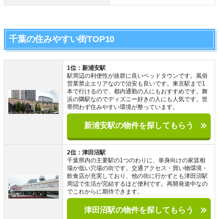
千葉の住みやすい街TOP10
1位：新浦安駅
駅周辺の利便性が抜群に良いベッドタウンです。風俗
営業禁止エリアなので治安も良いです。東京駅まで1
本で行けるので、都内通勤の人にもおすすめです。舞
浜の隣駅なのでディズニー好きの人にも人気です。世
帯問わず住みやすい環境が整っています。
新浦安駅の物件を探してもらう
2位：津田沼駅
千葉県内の主要駅の1つのわりに、単身向けの家賃相
場が低い穴場の街です。交通アクセス・買い物環境・
飲食店が充実しており、他の街に行かずとも津田沼駅
周辺で生活が完結するほど便利です。再開発途中なの
でこれからに期待できます。
津田沼駅の物件を探してもらう