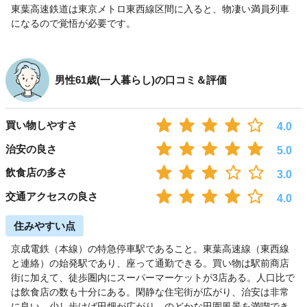
東葉高速鉄道は東京メトロ東西線区間に入ると、物凄い満員列車
になるので覚悟が必要です。
男性61歳(一人暮らし)の口コミ＆評価
買い物しやすさ
4.0
治安の良さ
5.0
飲食店の多さ
3.0
交通アクセスの良さ
4.0
住みやすい点
京成電鉄（本線）の特急停車駅であること。東葉高速線（東西線
と連絡）の始発駅であり、座って通勤できる。買い物は駅前商店
街に加えて、徒歩圏内にスーパーマーケットが3店ある。人口比で
は飲食店の数も十分にある。閑静な住宅街が広がり、治安は非常
に良い。少し歩けば田畑が広がり、のどかな田園風景を満喫でき