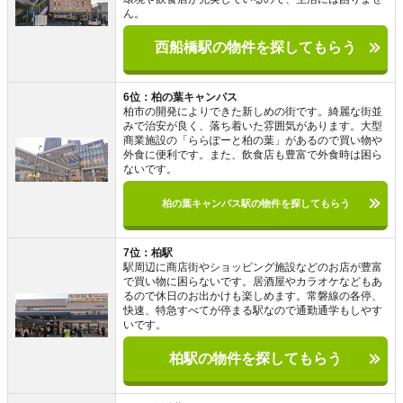
ん。
西船橋駅の物件を探してもらう
6位：柏の葉キャンパス
柏市の開発によりできた新しめの街です。綺麗な街並
みで治安が良く、落ち着いた雰囲気があります。大型
商業施設の「ららぽーと柏の葉」があるので買い物や
外食に便利です。また、飲食店も豊富で外食時は困ら
ないです。
柏の葉キャンパス駅の物件を探してもらう
7位：柏駅
駅周辺に商店街やショッピング施設などのお店が豊富
で買い物に困らないです。居酒屋やカラオケなどもあ
るので休日のお出かけも楽しめます。常磐線の各停、
快速、特急すべてが停まる駅なので通勤通学もしやす
いです。
柏駅の物件を探してもらう