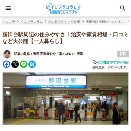
イエプラ
イエプラコラム
街の住みやすさや治安
勝田台駅周辺の住みやすさ！治
勝田台駅周辺の住みやすさ！治安や家賃相場・口コミ
など大公開【一人暮らし】
PR
記事の監修：
豊田 不動産仲介「家AGENT」所属
Facebook
Twitter
Line
Hatena
街の住みやすさや治安
最終更新：2025年6月19日