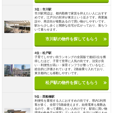
3位：市川駅
市川駅周辺は、都内勤務で家賃を抑えたい人におすす
めです。江戸川の対岸が東京という近さです。商業施
設や、商店街が複数あるので買い物がしやすいです。
駅から少し歩くと閑静な住宅が広がっており、落ちつ
いて暮らせます。
市川駅の物件を探してもらう
4位：松戸駅
子育てしやすい街ランキングの全国版で連続1位を獲
得したほど、子育て世帯に人気の街です。治安が良
い・利便性が高い・保育インフラが整っているなど、
総合的に評価されています。2路線乗り入れており、
東京都内にも移動しやすいです。
松戸駅の物件を探してもらう
5位：西船橋駅
利便性を重視する人におすすめの街です。県内1利用
客が多く、全部で5路線使えます。始発電車も複数あ
るので、座って通勤したい人向けです。駅前に買い物
環境や飲食店が充実しているので、生活には困りませ