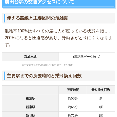
勝田台駅の交通アクセスについて
使える路線と主要区間の混雑度
混雑率100%はすべての席に人が座っている状態を指し、
200%になると圧迫感があり、身動きがとりにくくなりま
す。
京成本線
(混雑率データ無し)
国土交通省公表の2015年1月~12月のデータを参考
主要駅までの所要時間と乗り換え回数
所要時間
乗り換え回数
東京駅
約50分
無
新宿駅
約65分
1回
渋谷駅
約72分
1回