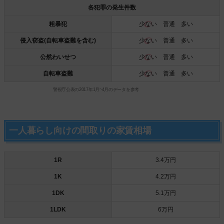
各犯罪の発生件数
粗暴犯
少ない
普通 多い
侵入窃盗(自転車盗難を含む)
少ない
普通 多い
公然わいせつ
少ない
普通 多い
自転車盗難
少ない
普通 多い
警視庁公表の2017年1月~4月のデータを参考
一人暮らし向けの間取りの家賃相場
1R
3.4万円
1K
4.2万円
1DK
5.1万円
1LDK
6万円