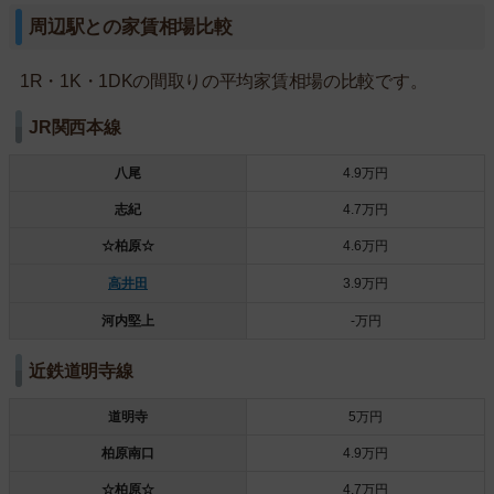
周辺駅との家賃相場比較
1R・1K・1DKの間取りの平均家賃相場の比較です。
JR関西本線
八尾
4.9万円
志紀
4.7万円
☆柏原☆
4.6万円
高井田
3.9万円
河内堅上
-万円
近鉄道明寺線
道明寺
5万円
柏原南口
4.9万円
☆柏原☆
4.7万円