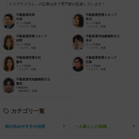
「イエプラコラム」の記事は全て専門家が監修しています！
不動産屋店長
不動産屋営業スタッフ
中村
早川
ネット不動産
ネット不動産
「イエプラ」所属
「イエプラ」所属
不動産屋営業スタッフ
不動産屋宅地建物取引士
村野
舟木
ネット不動産
ネット不動産
「イエプラ」所属
「イエプラ」所属
不動産屋営業主任
不動産屋営業スタッフ
藤本
石塚
ネット不動産
ネット不動産
「イエプラ」所属
「イエプラ」所属
不動産屋宅地建物取引士
豊田
不動産仲介
「家AGENT」所属
カテゴリ一覧
街の住みやすさや治安
一人暮らしの知識