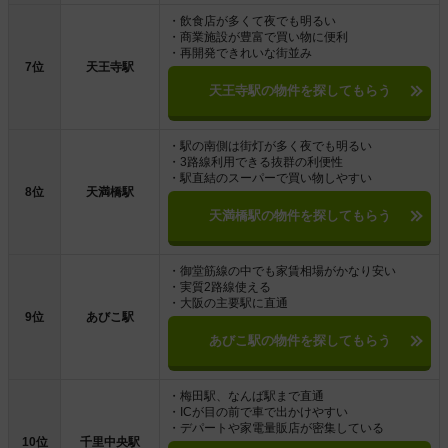
・飲食店が多くて夜でも明るい
・商業施設が豊富で買い物に便利
・再開発できれいな街並み
7位
天王寺駅
天王寺駅の物件を探してもらう
・駅の南側は街灯が多く夜でも明るい
・3路線利用できる抜群の利便性
・駅直結のスーパーで買い物しやすい
8位
天満橋駅
天満橋駅の物件を探してもらう
・御堂筋線の中でも家賃相場がかなり安い
・実質2路線使える
・大阪の主要駅に直通
9位
あびこ駅
あびこ駅の物件を探してもらう
・梅田駅、なんば駅まで直通
・ICが目の前で車で出かけやすい
・デパートや家電量販店が密集している
10位
千里中央駅