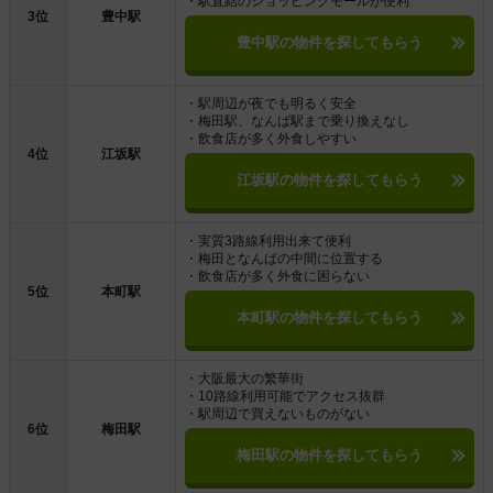
・駅直結のショッピングモールが便利
3位
豊中駅
豊中駅の物件を探してもらう
・駅周辺が夜でも明るく安全
・梅田駅、なんば駅まで乗り換えなし
・飲食店が多く外食しやすい
4位
江坂駅
江坂駅の物件を探してもらう
・実質3路線利用出来て便利
・梅田となんばの中間に位置する
・飲食店が多く外食に困らない
5位
本町駅
本町駅の物件を探してもらう
・大阪最大の繁華街
・10路線利用可能でアクセス抜群
・駅周辺で買えないものがない
6位
梅田駅
梅田駅の物件を探してもらう