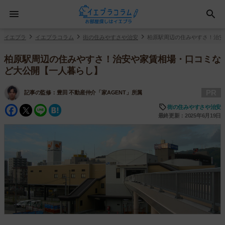
イエプラ
イエプラコラム
街の住みやすさや治安
柏原駅周辺の住みやすさ！治安
柏原駅周辺の住みやすさ！治安や家賃相場・口コミな
ど大公開【一人暮らし】
PR
記事の監修：
豊田 不動産仲介「家AGENT」所属
Facebook
Twitter
Line
Hatena
街の住みやすさや治安
最終更新：2025年6月19日