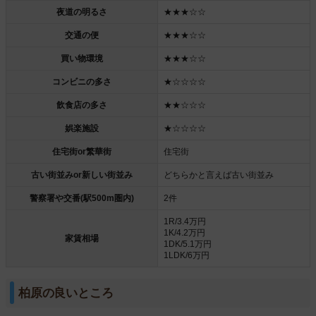
夜道の明るさ
★★★☆☆
交通の便
★★★☆☆
買い物環境
★★★☆☆
コンビニの多さ
★☆☆☆☆
飲食店の多さ
★★☆☆☆
娯楽施設
★☆☆☆☆
住宅街or繁華街
住宅街
古い街並みor新しい街並み
どちらかと言えば古い街並み
警察署や交番(駅500m圏内)
2件
1R/3.4万円
1K/4.2万円
家賃相場
1DK/5.1万円
1LDK/6万円
柏原の良いところ