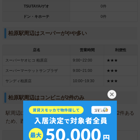
TSUTAYA/ゲオ
0件
ドン・キホーテ
0件
柏原駅周辺はスーパーがやや多い
店名
営業時間
利便性
スーパーヤオヒコ 柏原店
9:00~22:00
★★★
スーパーマーケットサンプラザ
9:00~21:00
★★★
サンディ柏原店
10:00~19:30
★★★
柏原駅周辺はコンビニが2件のみ
駅周辺にコンビニが2件しかありません。駅東側に2件ある
ため、西側は少し不便です。
セブンイレブン
1件