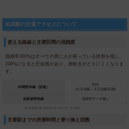
柏原駅の交通アクセスについて
使える路線と主要区間の混雑度
混雑率100%はすべての席に人が座っている状態を指し、
200%になると圧迫感があり、身動きがとりにくくなりま
す。
95%
JR関西本線（快速）
(久宝寺駅～天王寺駅区間)
近鉄道明寺線
混雑率データ無し
国土交通省公表の2015年1月~12月のデータを参考
主要駅までの所要時間と乗り換え回数