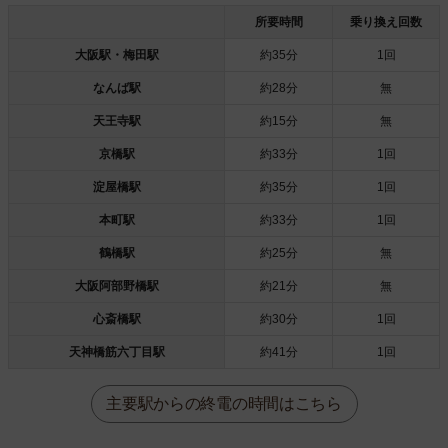
所要時間
乗り換え回数
大阪駅・梅田駅
約35分
1回
なんば駅
約28分
無
天王寺駅
約15分
無
京橋駅
約33分
1回
淀屋橋駅
約35分
1回
本町駅
約33分
1回
鶴橋駅
約25分
無
大阪阿部野橋駅
約21分
無
心斎橋駅
約30分
1回
天神橋筋六丁目駅
約41分
1回
主要駅からの終電の時間はこちら