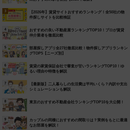
3
【2026年】賃貸サイトおすすめランキング！全50社の物
件探しサイトを比較検証
4
おすすめの良い不動産屋ランキングTOP10！プロが賃貸
仲介業者を徹底比較
5
部屋探しアプリ全27社徹底比較！物件探しアプリランキン
グTOP5【ニーズ別】
6
賃貸の家賃保証会社で審査が甘いランキングTOP10！ゆ
るい理由や特徴を解説
7
【最新版】二人暮らしの生活費は平均いくら？内訳や支出
シミュレーションも解説
8
東京のおすすめ不動産会社ランキングTOP10を大公開！
9
カップルの同棲におすすめの間取りは？実例をもとに最適
なお部屋を解説！