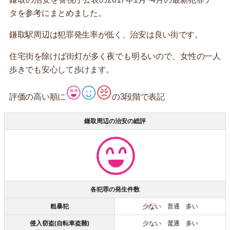
タを参考にまとめました。
鎌取駅周辺は犯罪発生率が低く、治安は良い街です。
住宅街を除けば街灯が多く夜でも明るいので、女性の一人
歩きでも安心して歩けます。
評価の高い順に
の3段階で表記
鎌取周辺の治安の総評
各犯罪の発生件数
粗暴犯
少ない
普通 多い
侵入窃盗(自転車盗難)
少ない
普通
多い