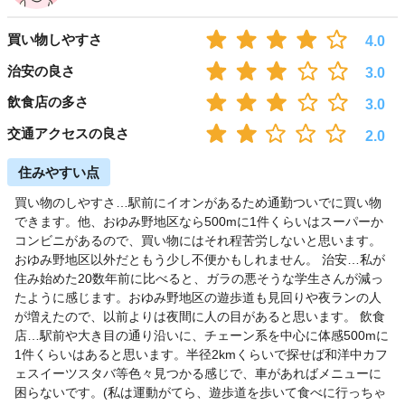
買い物しやすさ
4.0
治安の良さ
3.0
飲食店の多さ
3.0
交通アクセスの良さ
2.0
住みやすい点
買い物のしやすさ…駅前にイオンがあるため通勤ついでに買い物
できます。他、おゆみ野地区なら500mに1件くらいはスーパーか
コンビニがあるので、買い物にはそれ程苦労しないと思います。
おゆみ野地区以外だともう少し不便かもしれません。 治安…私が
住み始めた20数年前に比べると、ガラの悪そうな学生さんが減っ
たように感じます。おゆみ野地区の遊歩道も見回りや夜ランの人
が増えたので、以前よりは夜間に人の目があると思います。 飲食
店…駅前や大き目の通り沿いに、チェーン系を中心に体感500mに
1件くらいはあると思います。半径2kmくらいで探せば和洋中カフ
ェスイーツスタバ等色々見つかる感じで、車があればメニューに
困らないです。(私は運動がてら、遊歩道を歩いて食べに行っちゃ