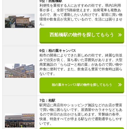
5位：西船橋駅
利便性を重視する人におすすめの街です。県内1利用
客が多く、全部で5路線使えます。始発電車も複数あ
るので、座って通勤したい人向けです。駅前に買い物
環境や飲食店が充実しているので、生活には困りませ
ん。
西船橋駅の物件を探してもらう
6位：柏の葉キャンパス
柏市の開発によりできた新しめの街です。綺麗な街並
みで治安が良く、落ち着いた雰囲気があります。大型
商業施設の「ららぽーと柏の葉」があるので買い物や
外食に便利です。また、飲食店も豊富で外食時は困ら
ないです。
柏の葉キャンパス駅の物件を探してもらう
7位：柏駅
駅周辺に商店街やショッピング施設などのお店が豊富
で買い物に困らないです。居酒屋やカラオケなどもあ
るので休日のお出かけも楽しめます。常磐線の各停、
快速、特急すべてが停まる駅なので通勤通学もしやす
いです。