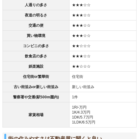
人通りの多さ
★★★☆☆
夜道の明るさ
★★★☆☆
交通の便
★★★☆☆
買い物環境
★★★☆☆
コンビニの多さ
★★☆☆☆
飲食店の多さ
★★★☆☆
娯楽施設
★★☆☆☆
住宅街or繁華街
住宅街
古い街並みor新しい街並み
新しい街並み
警察署や交番(駅500m圏内)
1件
1R/‐万円
1K/4.3万円
家賃相場
1DK/5.7万円
1LDK/6.5万円
街の住みやすさは不動産屋に聞くと良い