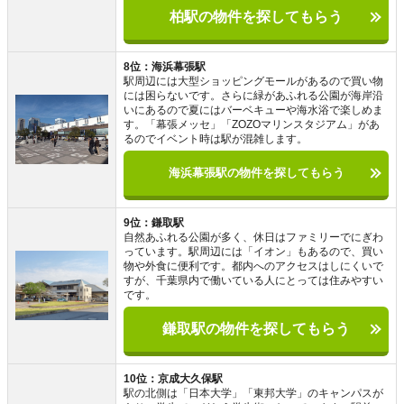
柏駅の物件を探してもらう
8位：海浜幕張駅
駅周辺には大型ショッピングモールがあるので買い物
には困らないです。さらに緑があふれる公園が海岸沿
いにあるので夏にはバーベキューや海水浴で楽しめま
す。「幕張メッセ」「ZOZOマリンスタジアム」があ
るのでイベント時は駅が混雑します。
海浜幕張駅の物件を探してもらう
9位：鎌取駅
自然あふれる公園が多く、休日はファミリーでにぎわ
っています。駅周辺には「イオン」もあるので、買い
物や外食に便利です。都内へのアクセスはしにくいで
すが、千葉県内で働いている人にとっては住みやすい
です。
鎌取駅の物件を探してもらう
10位：京成大久保駅
駅の北側は「日本大学」「東邦大学」のキャンパスが