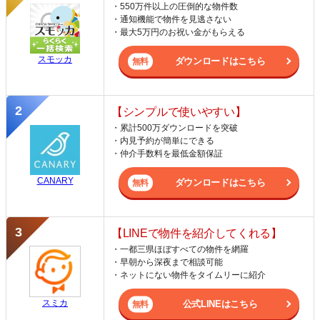
・550万件以上の圧倒的な物件数
・通知機能で物件を見逃さない
・最大5万円のお祝い金がもらえる
スモッカ
ダウンロードはこちら
【シンプルで使いやすい】
・累計500万ダウンロードを突破
・内見予約が簡単にできる
・仲介手数料を最低金額保証
CANARY
ダウンロードはこちら
【LINEで物件を紹介してくれる】
・一都三県ほぼすべての物件を網羅
・早朝から深夜まで相談可能
・ネットにない物件をタイムリーに紹介
スミカ
公式LINEはこちら