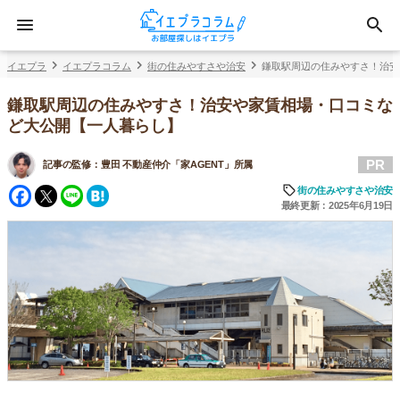
イエプラ
イエプラコラム
街の住みやすさや治安
鎌取駅周辺の住みやすさ！治安
鎌取駅周辺の住みやすさ！治安や家賃相場・口コミな
ど大公開【一人暮らし】
PR
記事の監修：
豊田 不動産仲介「家AGENT」所属
Facebook
Twitter
Line
Hatena
街の住みやすさや治安
最終更新：2025年6月19日