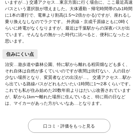
いますが…) 交通アクセス…東京方面に行く場合に、ここ最近高速
バスという選択肢が増えました。大体通勤・帰宅時間帯のみ1時間
に1本の運行で、電車より割高(1.5〜2倍かかる)ですが、座れるし
乗り換えなしなのでラクです。 外房線・京成千原線ともに0時く
らいに終電がなくなりますが、最近は千葉駅からの深夜バスが出
ています。そんなもの無かった時代に比べると、便利になったと
思います。
住みにくい点
治安…遊歩道や森林公園、特に駅から離れる程田畑なども多く、
それ自体は自然が多くていいのですが夜間は街灯ない、人の目が
少ない場所となり、変質者などの出没が…。 交通アクセス…駅か
ら出ている路線バスがどれもだいたい1時間に1〜2本くらいです。
これでも私が住み始めた20数年前よりはだいぶ改善されています
が、駅から1km〜離れた場所に住んでいると、特に雨の日など
は、マイカーがあった方がいいなあ…となります。
口コミ・評価をもっと見る