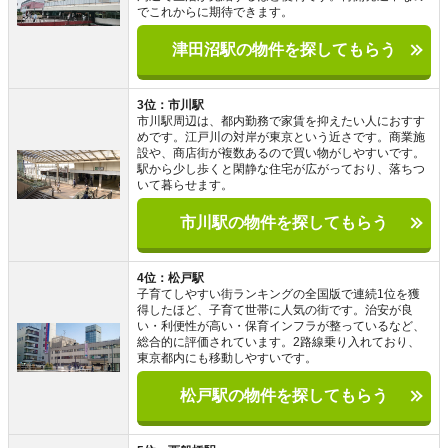
でこれからに期待できます。
津田沼駅の物件を探してもらう
3位：市川駅
市川駅周辺は、都内勤務で家賃を抑えたい人におすす
めです。江戸川の対岸が東京という近さです。商業施
設や、商店街が複数あるので買い物がしやすいです。
駅から少し歩くと閑静な住宅が広がっており、落ちつ
いて暮らせます。
市川駅の物件を探してもらう
4位：松戸駅
子育てしやすい街ランキングの全国版で連続1位を獲
得したほど、子育て世帯に人気の街です。治安が良
い・利便性が高い・保育インフラが整っているなど、
総合的に評価されています。2路線乗り入れており、
東京都内にも移動しやすいです。
松戸駅の物件を探してもらう