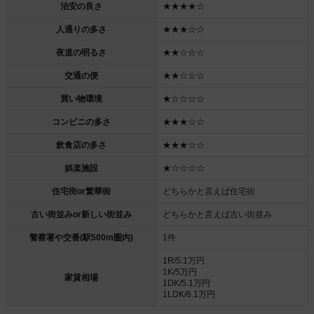
治安の良さ
★★★★☆
人通りの多さ
★★★☆☆
夜道の明るさ
★★☆☆☆
交通の便
★★☆☆☆
買い物環境
★☆☆☆☆
コンビニの多さ
★★★☆☆
飲食店の多さ
★★★☆☆
娯楽施設
★☆☆☆☆
住宅街or繁華街
どちらかと言えば住宅街
古い街並みor新しい街並み
どちらかと言えば古い街並み
警察署や交番(駅500m圏内)
1件
1R/5.1万円
1K/5万円
家賃相場
1DK/5.1万円
1LDK/6.1万円