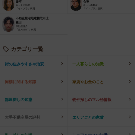
藤本
石塚
ネット不動産
ネット不動産
「イエプラ」所属
「イエプラ」所属
不動産屋宅地建物取引士
豊田
不動産仲介
「家AGENT」所属
カテゴリ一覧
街の住みやすさや治安
一人暮らしの知識
同棲に関する知識
家賃やお金のこと
部屋探しの知恵
物件探しのマル秘情報
大手不動産屋の評判
エリアごとの家賃