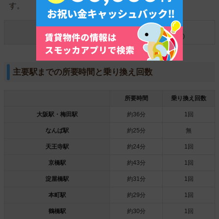
す。
126%
南海線
(湊駅～堺駅区間)
国土交通省公表の2015年1月~12月のデータを参考
主要駅までの所要時間と乗り換え回数
所要時間
乗り換え回数
大阪駅・梅田駅
約36分
1回
なんば駅
約25分
無
天王寺駅
約24分
1回
京橋駅
約43分
1回
淀屋橋駅
約31分
1回
本町駅
約29分
1回
鶴橋駅
約30分
1回