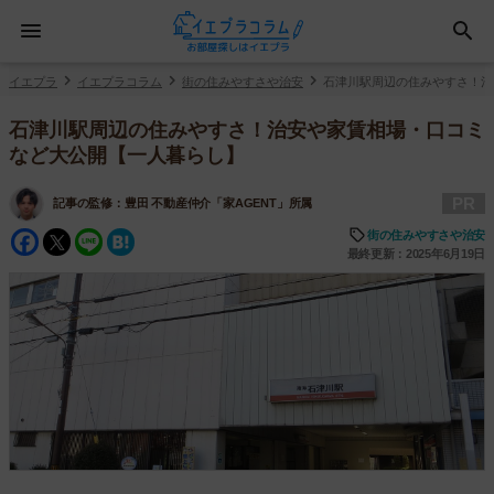
イエプラ
イエプラコラム
街の住みやすさや治安
石津川駅周辺の住みやすさ！治
石津川駅周辺の住みやすさ！治安や家賃相場・口コミ
など大公開【一人暮らし】
PR
記事の監修：
豊田 不動産仲介「家AGENT」所属
Facebook
Twitter
Line
Hatena
街の住みやすさや治安
最終更新：2025年6月19日