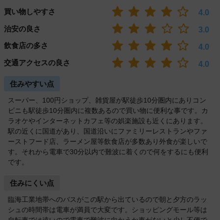
買い物しやすさ
4.0
治安の良さ
3.0
飲食店の多さ
4.0
交通アクセスの良さ
4.0
住みやすい点
スーパー、100円ショップ、雑貨屋が駅徒歩10分圏内にありコン
ビニも駅徒歩10分圏内に複数あるので買い物に便利な事です。カ
ラオケやインターネットカフェ等の娯楽施設も近くにあります。
駅の近くに国道があり、国道沿いにファミリーレストランやファ
ーストフード店、ラーメン屋等飲食店が多数あり外食が楽しいで
す。それから電車で30分以内で難波に着くので何をするにも便利
です。
住みにくい点
臨海工業地帯へのバスがこの駅から出ているので朝と夕方のラッ
シュの時間帯は電車が満員で大変です。ショッピングモール等は
自転車では遠いので電車で難波に向かうか車がないと少し不便で