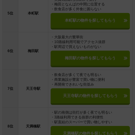
・梅田となんばの中間に位置する
・飲食店が多く外食に困らない
5位
本町駅
本町駅の物件を探してもらう
・大阪最大の繁華街
・10路線利用可能でアクセス抜群
・駅周辺で買えないものがない
6位
梅田駅
梅田駅の物件を探してもらう
・飲食店が多くて夜でも明るい
・商業施設が豊富で買い物に便利
・再開発できれいな街並み
7位
天王寺駅
天王寺駅の物件を探してもらう
・駅の南側は街灯が多く夜でも明るい
・3路線利用できる抜群の利便性
・駅直結のスーパーで買い物しやすい
8位
天満橋駅
天満橋駅の物件を探してもらう