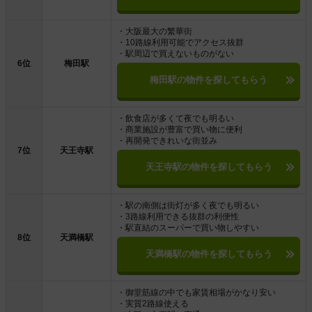
・大阪最大の繁華街
・10路線利用可能でアクセス抜群
・駅周辺で買えないものがない
6位
梅田駅
梅田駅の物件を探してもらう
・飲食店が多くて夜でも明るい
・商業施設が豊富で買い物に便利
・再開発できれいな街並み
7位
天王寺駅
天王寺駅の物件を探してもらう
・駅の南側は街灯が多く夜でも明るい
・3路線利用できる抜群の利便性
・駅直結のスーパーで買い物しやすい
8位
天満橋駅
天満橋駅の物件を探してもらう
・御堂筋線の中でも家賃相場がかなり安い
・実質2路線使える