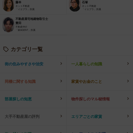
藤本
石塚
ネット不動産
ネット不動産
「イエプラ」所属
「イエプラ」所属
不動産屋宅地建物取引士
豊田
不動産仲介
「家AGENT」所属
カテゴリ一覧
街の住みやすさや治安
一人暮らしの知識
同棲に関する知識
家賃やお金のこと
部屋探しの知恵
物件探しのマル秘情報
大手不動産屋の評判
エリアごとの家賃