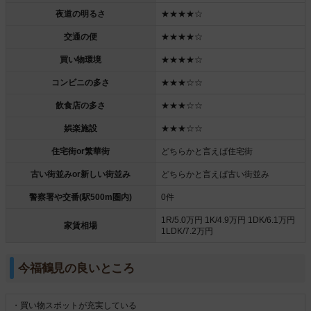
夜道の明るさ
★★★★☆
交通の便
★★★★☆
買い物環境
★★★★☆
コンビニの多さ
★★★☆☆
飲食店の多さ
★★★☆☆
娯楽施設
★★★☆☆
住宅街or繁華街
どちらかと言えば住宅街
古い街並みor新しい街並み
どちらかと言えば古い街並み
警察署や交番(駅500m圏内)
0件
1R/5.0万円 1K/4.9万円 1DK/6.1万円
家賃相場
1LDK/7.2万円
今福鶴見の良いところ
・買い物スポットが充実している