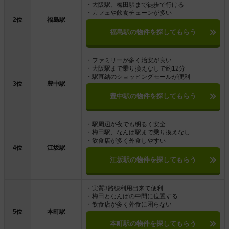
・大阪駅、梅田駅まで徒歩で行ける
・カフェや飲食チェーンが多い
2位
福島駅
福島駅の物件を探してもらう
・ファミリーが多く治安が良い
・大阪駅まで乗り換えなしで約12分
・駅直結のショッピングモールが便利
3位
豊中駅
豊中駅の物件を探してもらう
・駅周辺が夜でも明るく安全
・梅田駅、なんば駅まで乗り換えなし
・飲食店が多く外食しやすい
4位
江坂駅
江坂駅の物件を探してもらう
・実質3路線利用出来て便利
・梅田となんばの中間に位置する
・飲食店が多く外食に困らない
5位
本町駅
本町駅の物件を探してもらう