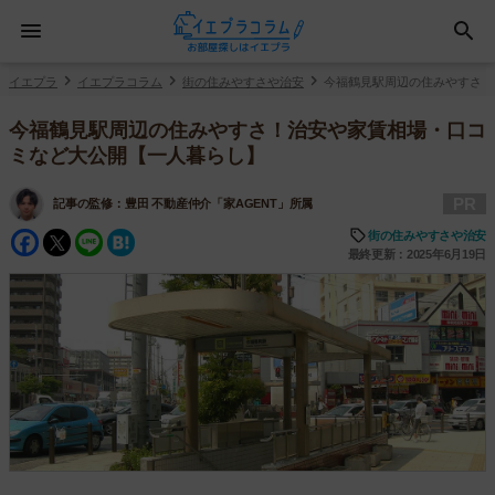
イエプラ
イエプラコラム
街の住みやすさや治安
今福鶴見駅周辺の住みやすさ！
今福鶴見駅周辺の住みやすさ！治安や家賃相場・口コ
ミなど大公開【一人暮らし】
PR
記事の監修：
豊田 不動産仲介「家AGENT」所属
Facebook
Twitter
Line
Hatena
街の住みやすさや治安
最終更新：2025年6月19日