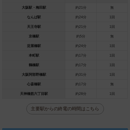
大阪駅・梅田駅
約21分
無
なんば駅
約24分
1回
天王寺駅
約21分
1回
京橋駅
約5分
無
淀屋橋駅
約24分
1回
本町駅
約17分
1回
鶴橋駅
約17分
1回
大阪阿部野橋駅
約31分
1回
心斎橋駅
約17分
無
天神橋筋六丁目駅
約28分
1回
主要駅からの終電の時間はこちら