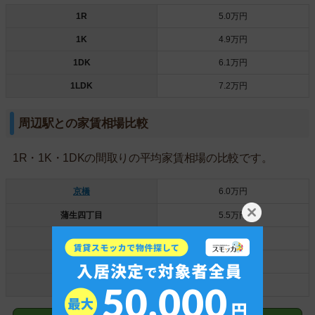
1R
5.0万円
1K
4.9万円
1DK
6.1万円
1LDK
7.2万円
周辺駅との家賃相場比較
1R・1K・1DKの間取りの平均家賃相場の比較です。
京橋
6.0万円
蒲生四丁目
5.5万円
☆今福鶴見☆
5.2万円
横堤
5.1万円
鶴見緑地
4.5万円