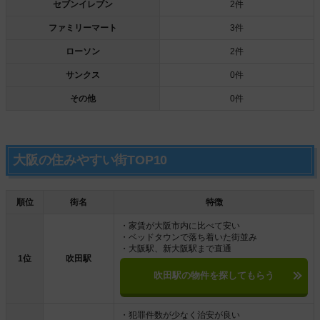
セブンイレブン
2件
ファミリーマート
3件
ローソン
2件
サンクス
0件
その他
0件
大阪の住みやすい街TOP10
順位
街名
特徴
・家賃が大阪市内に比べて安い
・ベッドタウンで落ち着いた街並み
・大阪駅、新大阪駅まで直通
1位
吹田駅
吹田駅の物件を探してもらう
・犯罪件数が少なく治安が良い