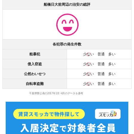
船橋日大前周辺の治安の総評
各犯罪の発生件数
粗暴犯
少ない
普通 多い
侵入窃盗
少ない
普通 多い
公然わいせつ
少ない
普通 多い
自転車盗難
少ない
普通 多い
千葉県警公表の2017年1月~4月のデータを参考