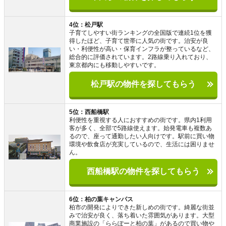
4位：松戸駅
子育てしやすい街ランキングの全国版で連続1位を獲
得したほど、子育て世帯に人気の街です。治安が良
い・利便性が高い・保育インフラが整っているなど、
総合的に評価されています。2路線乗り入れており、
東京都内にも移動しやすいです。
松戸駅の物件を探してもらう
5位：西船橋駅
利便性を重視する人におすすめの街です。県内1利用
客が多く、全部で5路線使えます。始発電車も複数あ
るので、座って通勤したい人向けです。駅前に買い物
環境や飲食店が充実しているので、生活には困りませ
ん。
西船橋駅の物件を探してもらう
6位：柏の葉キャンパス
柏市の開発によりできた新しめの街です。綺麗な街並
みで治安が良く、落ち着いた雰囲気があります。大型
商業施設の「ららぽーと柏の葉」があるので買い物や