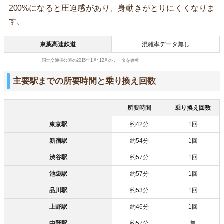
200%になると圧迫感があり、身動きがとりにくくなりま
す。
東葉高速鉄道
混雑率データ無し
国土交通省公表の2015年1月~12月のデータを参考
主要駅までの所要時間と乗り換え回数
所要時間
乗り換え回数
東京駅
約42分
1回
新宿駅
約54分
1回
渋谷駅
約57分
1回
池袋駅
約57分
1回
品川駅
約53分
1回
上野駅
約46分
1回
中野駅
約57分
無