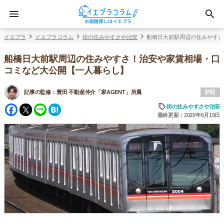
イエプラ
イエプラコラム
街の住みやすさや治安
船橋日大前駅周辺の住みやすさ
船橋日大前駅周辺の住みやすさ！治安や家賃相場・口
コミなど大公開【一人暮らし】
PR
記事の監修：
豊田 不動産仲介「家AGENT」所属
Facebook
Twitter
Line
Hatena
街の住みやすさや治安
最終更新：2025年6月19日