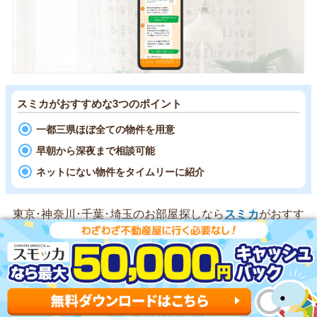
スミカがおすすめな3つのポイント
一都三県ほぼ全ての物件を用意
早朝から深夜まで相談可能
ネットにない物件をタイムリーに紹介
東京･神奈川･千葉･埼玉のお部屋探しなら
スミカ
がおすす
めです。
LINEで賃貸物件を探せる
ので、気軽に使える点
が強みです。
一都三県の全域に対応していて、
業者専用のデータベース
からダイレクトに物件を紹介
してくれます。SUUMOやホ