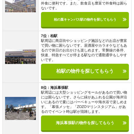
外食に便利です。また、飲食店も豊富で外食時は困ら
ないです。
柏の葉キャンパス駅の物件を探してもらう
7位：柏駅
駅周辺に商店街やショッピング施設などのお店が豊富
で買い物に困らないです。居酒屋やカラオケなどもあ
るので休日のお出かけも楽しめます。常磐線の各停、
快速、特急すべてが停まる駅なので通勤通学もしやす
いです。
柏駅の物件を探してもらう
8位：海浜幕張駅
駅周辺には大型ショッピングモールがあるので買い物
には困らないです。さらに緑があふれる公園が海岸沿
いにあるので夏にはバーベキューや海水浴で楽しめま
す。「幕張メッセ」「ZOZOマリンスタジアム」があ
るのでイベント時は駅が混雑します。
海浜幕張駅の物件を探してもらう