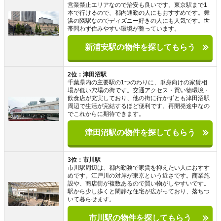
営業禁止エリアなので治安も良いです。東京駅まで1
本で行けるので、都内通勤の人にもおすすめです。舞
浜の隣駅なのでディズニー好きの人にも人気です。世
帯問わず住みやすい環境が整っています。
新浦安駅の物件を探してもらう
2位：津田沼駅
千葉県内の主要駅の1つのわりに、単身向けの家賃相
場が低い穴場の街です。交通アクセス・買い物環境・
飲食店が充実しており、他の街に行かずとも津田沼駅
周辺で生活が完結するほど便利です。再開発途中なの
でこれからに期待できます。
津田沼駅の物件を探してもらう
3位：市川駅
市川駅周辺は、都内勤務で家賃を抑えたい人におすす
めです。江戸川の対岸が東京という近さです。商業施
設や、商店街が複数あるので買い物がしやすいです。
駅から少し歩くと閑静な住宅が広がっており、落ちつ
いて暮らせます。
市川駅の物件を探してもらう