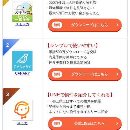
・550万件以上の圧倒的な物件数
・通知機能で物件を見逃さない
・最大5万円のお祝い金がもらえる
スモッカ
ダウンロードはこちら
【シンプルで使いやすい】
・累計500万ダウンロードを突破
・内見予約が簡単にできる
・仲介手数料を最低金額保証
CANARY
ダウンロードはこちら
【LINEで物件を紹介してくれる】
・一都三県ほぼすべての物件を網羅
・早朝から深夜まで相談可能
・ネットにない物件をタイムリーに紹介
スミカ
公式LINEはこちら