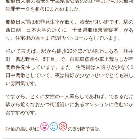
船橋日大前の治安を千葉県警公表の2017年1月~4月の最新
犯罪データを参考にまとめました。
船橋日大前は犯罪発生率が低く、治安が良い街です。駅の
西口側、日本大学の近くに「千葉県船橋東警察署」があ
り、住宅街の隅々まで防犯パトロールをしています。
強いて言えば、駅から徒歩10分ほどの場所にある「坪井
町・習志野台4、8丁目」で、自転車盗難や車上荒らしが年
間数件発生しています。また、住宅街は人通りが少なく1
日中閑散としていて、夜は街灯が少ないせいでとても淋し
い雰囲気です。
ですから、とくに女性の一人暮らしであれば、できるだけ
駅から近くなおかつ街道沿いにあるマンションに住むのが
おすすめです。
評価の高い順に
の3段階で表記