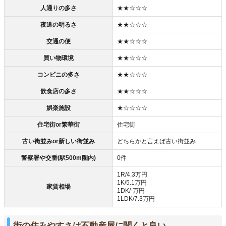
人通りの多さ
★★☆☆☆
夜道の明るさ
★★☆☆☆
交通の便
★★☆☆☆
買い物環境
★★☆☆☆
コンビニの多さ
★★☆☆☆
飲食店の多さ
★★☆☆☆
娯楽施設
★☆☆☆☆
住宅街or繁華街
住宅街
古い街並みor新しい街並み
どちらかと言えば古い街並み
警察署や交番(駅500m圏内)
0件
1R/4.3万円
1K/5.1万円
家賃相場
1DK/‐万円
1LDK/7.3万円
街の住みやすさは不動産屋に聞くと良い