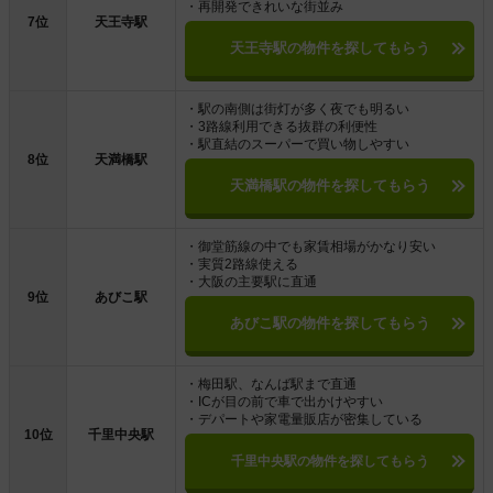
・再開発できれいな街並み
7位
天王寺駅
天王寺駅の物件を探してもらう
・駅の南側は街灯が多く夜でも明るい
・3路線利用できる抜群の利便性
・駅直結のスーパーで買い物しやすい
8位
天満橋駅
天満橋駅の物件を探してもらう
・御堂筋線の中でも家賃相場がかなり安い
・実質2路線使える
・大阪の主要駅に直通
9位
あびこ駅
あびこ駅の物件を探してもらう
・梅田駅、なんば駅まで直通
・ICが目の前で車で出かけやすい
・デパートや家電量販店が密集している
10位
千里中央駅
千里中央駅の物件を探してもらう