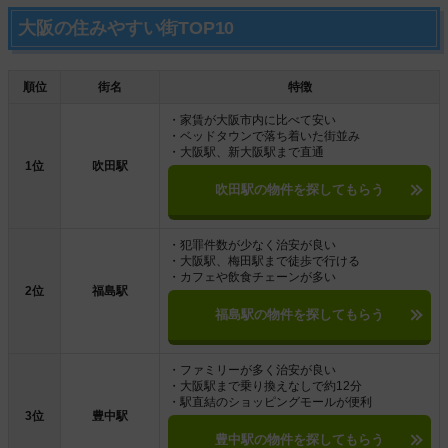
大阪の住みやすい街TOP10
順位
街名
特徴
・家賃が大阪市内に比べて安い
・ベッドタウンで落ち着いた街並み
・大阪駅、新大阪駅まで直通
1位
吹田駅
吹田駅の物件を探してもらう
・犯罪件数が少なく治安が良い
・大阪駅、梅田駅まで徒歩で行ける
・カフェや飲食チェーンが多い
2位
福島駅
福島駅の物件を探してもらう
・ファミリーが多く治安が良い
・大阪駅まで乗り換えなしで約12分
・駅直結のショッピングモールが便利
3位
豊中駅
豊中駅の物件を探してもらう