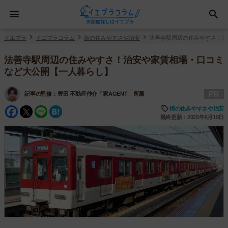
イエプラ
イエプラコラム
街の住みやすさや治安
法善寺駅周辺の住みやすさ！治
法善寺駅周辺の住みやすさ！治安や家賃相場・口コミ
など大公開【一人暮らし】
PR
記事の監修：
豊田 不動産仲介「家AGENT」所属
Facebook
Twitter
Line
Hatena
街の住みやすさや治安
最終更新：2025年6月19日