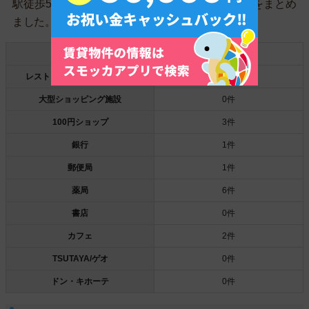
駅徒歩5分以内の一人暮らしに便利なお店の件数をまとめ
ました。
スーパー
1件
レストラン/ファストフード店
0件
大型ショッピング施設
0件
100円ショップ
3件
銀行
1件
郵便局
1件
薬局
6件
書店
0件
カフェ
2件
TSUTAYA/ゲオ
0件
ドン・キホーテ
0件