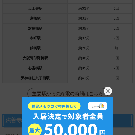
天王寺駅
約33分
1回
京橋駅
約33分
1回
淀屋橋駅
約39分
1回
本町駅
約37分
2回
鶴橋駅
約20分
無
大阪阿部野橋駅
約38分
1回
心斎橋駅
約35分
2回
天神橋筋六丁目駅
約41分
1回
主要駅からの終電の時間はこちら
法善寺駅の便利なお店情報