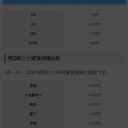
1R
-万円
1K
4.4万円
1DK
4.7万円
1LDK
6万円
周辺駅との家賃相場比較
1R・1K・1DKの間取りの平均家賃相場の比較です。
恩智
4.8万円
☆法善寺☆
4.6万円
高安
4.6万円
堅下
4.4万円
安堂
4.1万円