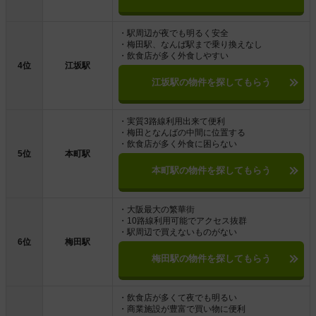
・駅周辺が夜でも明るく安全
・梅田駅、なんば駅まで乗り換えなし
・飲食店が多く外食しやすい
4位
江坂駅
江坂駅の物件を探してもらう
・実質3路線利用出来て便利
・梅田となんばの中間に位置する
・飲食店が多く外食に困らない
5位
本町駅
本町駅の物件を探してもらう
・大阪最大の繁華街
・10路線利用可能でアクセス抜群
・駅周辺で買えないものがない
6位
梅田駅
梅田駅の物件を探してもらう
・飲食店が多くて夜でも明るい
・商業施設が豊富で買い物に便利