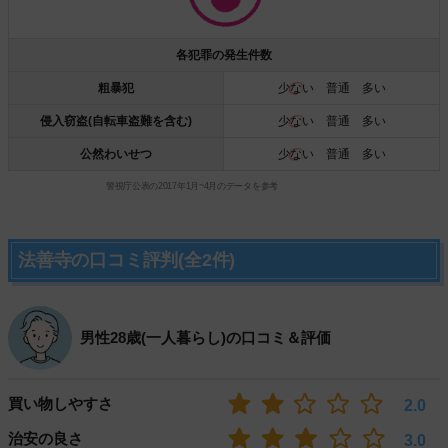
各犯罪の発生件数
粗暴犯
少ない
普通 多い
侵入窃盗(自転車盗難を含む)
少ない
普通 多い
公然わいせつ
少ない
普通 多い
警視庁公表の2017年1月~4月のデータを参考
法善寺の口コミ評判(全2件)
男性28歳(一人暮らし)の口コミ＆評価
買い物しやすさ
2.0
治安の良さ
3.0