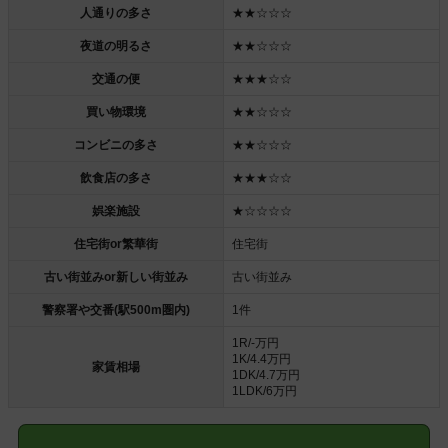
人通りの多さ
★★☆☆☆
夜道の明るさ
★★☆☆☆
交通の便
★★★☆☆
買い物環境
★★☆☆☆
コンビニの多さ
★★☆☆☆
飲食店の多さ
★★★☆☆
娯楽施設
★☆☆☆☆
住宅街or繁華街
住宅街
古い街並みor新しい街並み
古い街並み
警察署や交番(駅500m圏内)
1件
1R/-万円
1K/4.4万円
家賃相場
1DK/4.7万円
1LDK/6万円