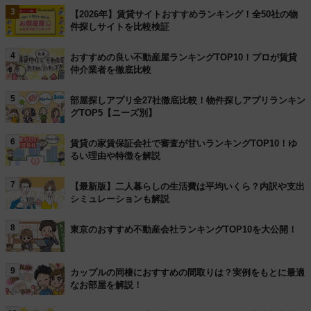
3
【2026年】賃貸サイトおすすめランキング！全50社の物
件探しサイトを比較検証
4
おすすめの良い不動産屋ランキングTOP10！プロが賃貸
仲介業者を徹底比較
5
部屋探しアプリ全27社徹底比較！物件探しアプリランキン
グTOP5【ニーズ別】
6
賃貸の家賃保証会社で審査が甘いランキングTOP10！ゆ
るい理由や特徴を解説
7
【最新版】二人暮らしの生活費は平均いくら？内訳や支出
シミュレーションも解説
8
東京のおすすめ不動産会社ランキングTOP10を大公開！
9
カップルの同棲におすすめの間取りは？実例をもとに最適
なお部屋を解説！