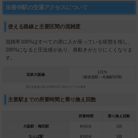
法善寺駅の交通アクセスについて
使える路線と主要区間の混雑度
混雑率100%はすべての席に人が座っている状態を指し、
200%になると圧迫感があり、身動きがとりにくくなりま
す。
131%
近鉄大阪線
(俊徳道駅～布施駅区間)
国土交通省公表の2015年1月~12月のデータを参考
主要駅までの所要時間と乗り換え回数
所要時間
乗り換え回数
大阪駅・梅田駅
約41分
1回
なんば駅
約30分
1回