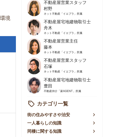
不動産屋営業主任
藤本
ネット不動産
「イエプラ」所属
不動産屋営業スタッフ
石塚
ネット不動産
「イエプラ」所属
不動産屋宅地建物取引士
豊田
不動産仲介
「家AGENT」所属
カテゴリ一覧
の住みやすさや治安
人暮らしの知識
棲に関する知識
賃やお金のこと
屋探しの知恵
件探しのマル秘情報
手不動産屋の評判
リアごとの家賃
っ越しの知識
ェアハウスの知識