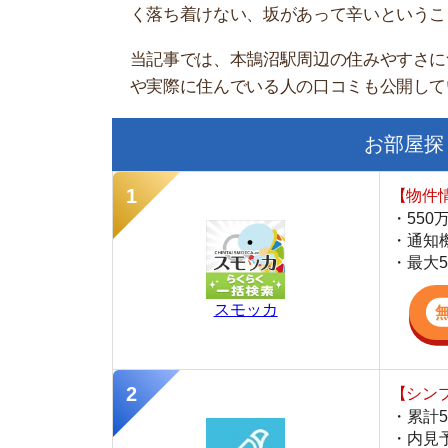
お部屋探しにお
【物件情報を毎
・550万件以
・通知機能で物
・最大5万円の
スモッカ
【シンプルで使
・累計500万
・内見予約が簡
・仲介手数料を
CANARY
【LINEで物件
・一都三県ほぼ