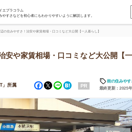
ラム
どを初心者にもわかりやすいように解説します。
すさ！治安や家賃相場・口コミなど大公開【一人暮らし】
や家賃相場・口コミなど大公開【一人暮
街の住みやすさや治安
Facebook
Twitter
Line
Hatena
PR
最終更新：2025年6月19日
店舗
ア