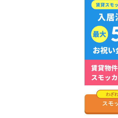
本鵠沼は海に近いのどかな住宅街
本鵠沼は相模湾に近い地域ですが、鵠沼海岸や江
リアです。
買い物施設は少なめで、スーパーや薬局が数件ある
家電量販店などはありません。
治安は犯罪発生率が低いため良好です。駅周辺で自
犯罪はほとんど発生していません。
電車は小田急江ノ島線が利用でき、隣駅の藤沢で東
た、江ノ島線の終点駅の相模大野で小田急小田原