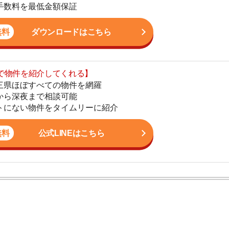
まで相談可能
地
物件をタイムリーに紹介
駅
公式LINEはこちら
1
2
ン。宅地建物取引士の資格を取得している。営業マンとし
3
入居審査についての不安や疑問を解決しています。
4
5
6