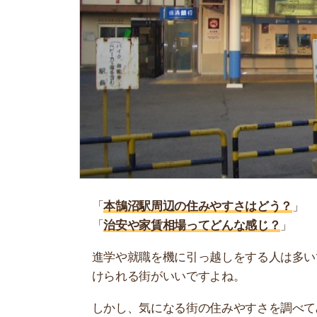
「
本鵠沼駅周辺の住みやすさはどう？
」
「
治安や家賃相場ってどんな感じ？
」
進学や就職を機に引っ越しをする人は多いです。
けられる街がいいですよね。
しかし、気になる街の住みやすさを調べてみても
く落ち着けない、坂があって辛いということも…
当記事では、本鵠沼駅周辺の住みやすさについて
や実際に住んでいる人の口コミも公開しています