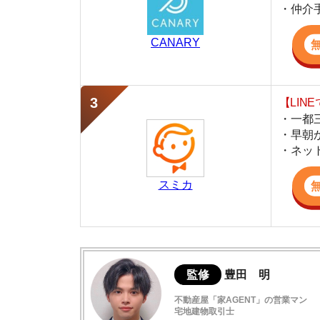
・早朝から深夜
・ネットにない
スミカ
監修
豊田 明
不動産屋「家AGENT」の営業マン
宅地建物取引士
賃貸の仲介会社「家AGENT」の現役の営業マ
ての経験と専門知識を活かして、お部屋探しや
本鵠沼の住みやすさデータ
本鵠沼は海に近いのどかな住宅街
本鵠沼駅周辺の特徴や雰囲気の解説
本鵠沼は犯罪発生率が低く治安が良い