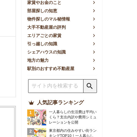
方の魅力
別のおすすめ不動産屋
人気記事ランキング
一人暮らしの生活費は平均い
くら？支出内訳や費用シミュ
レーションを公開
東京都内の住みやすい街ラン
キングTOP10！一人暮らし
におすすめの駅も公開
【2026年最新】
【2026年】賃貸サイトおす
すめランキング！全50社の
物件探しサイトを比較検証
おすすめの良い不動産屋ラン
キングTOP10！プロが賃貸
仲介業者を徹底比較
部屋探しアプリ全27社徹底
比較！物件探しアプリランキ
ングTOP5【ニーズ別】
賃貸の家賃保証会社で審査が