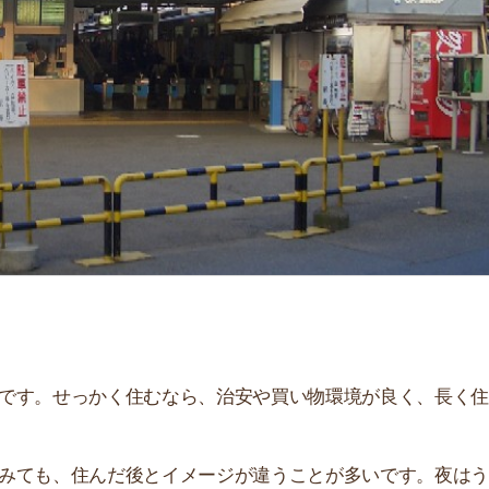
「
お
不
部
紹
メ
「
門
せっかく住むなら、治安や買い物環境が良く、長く住み続
、住んだ後とイメージが違うことが多いです。夜はうるさ
。
解説しています！治安や家賃相場はもちろん、買い物環境
。ぜひ参考にしてください。