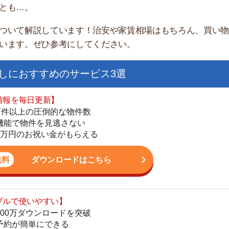
すすめのサービス3選
日更新】
上の圧倒的な物件数
件を見逃さない
お祝い金がもらえる
ダウンロードはこちら
街
いやすい】
一
ダウンロードを突破
同
単にできる
家
最低金額保証
部
ダウンロードはこちら
物
大
エ
を紹介してくれる】
引
すべての物件を網羅
シ