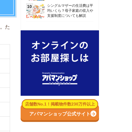
数No.1！掲載物件数230万件以上
パマンショップ公式サイト