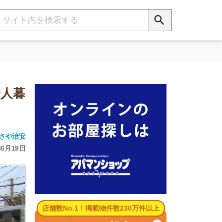
数No.1！掲載物件数230万件以上
パマンショップ公式サイト