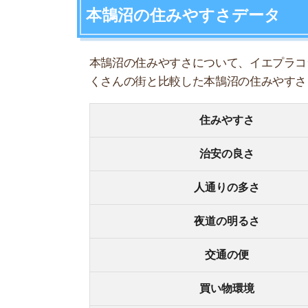
夜道の明るさ
交通の便
買い物環境
コンビニの多さ
飲食店の多さ
娯楽施設
住宅街or繁華街
古い街並みor新しい街並み
警察署や交番(駅500m圏内)
家賃相場