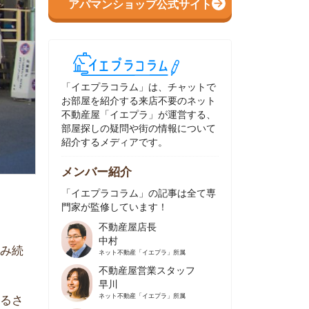
イエプラコラム」は、チャットで
部屋を紹介する来店不要のネット
動産屋「イエプラ」が運営する、
屋探しの疑問や街の情報について
介するメディアです。
ンバー紹介
イエプラコラム」の記事は全て専
家が監修しています！
不動産屋店長
中村
ネット不動産
「イエプラ」所属
不動産屋営業スタッフ
早川
ネット不動産
「イエプラ」所属
不動産屋営業スタッフ
村野
ネット不動産
「イエプラ」所属
不動産屋宅地建物取引士
舟木
ネット不動産
「イエプラ」所属