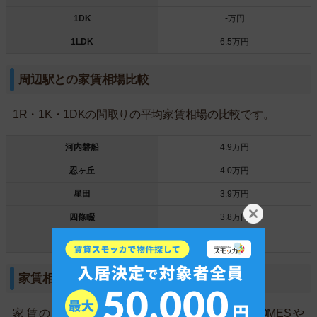
1DK
-万円
1LDK
6.5万円
周辺駅との家賃相場比較
1R・1K・1DKの間取りの平均家賃相場の比較です。
河内磐船
4.9万円
忍ヶ丘
4.0万円
星田
3.9万円
四條畷
3.8万円
☆東寝屋川☆
-
家賃相場より安いお部屋は見つかりにくい
家賃の安いお部屋を見つけるためには、HOMESや