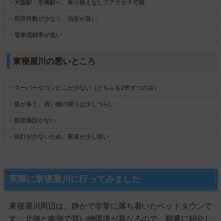
・大阪駅・京橋駅へ、乗り換えなしでアクセス可能
・犯罪件数が少なく、治安が良い
・電車混雑率が低い
東寝屋川の悪いところ
・スーパーやコンビニが少ない（どちらも2件ずつのみ）
・坂が多く、買い物の帰りは少しつらい
・娯楽施設がない
・街灯が少ないため、夜道が少し暗い
実際に東寝屋川に行ってみました
東寝屋川周辺は、静かで非常に落ち着いたベッドタウンで
す。北側と南側で買い物環境が異なるので、順番に紹介し