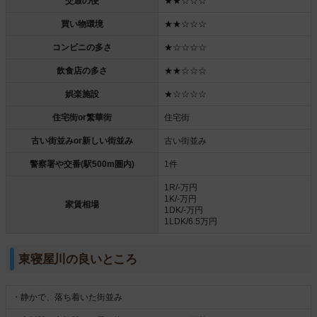
交通の便
★★☆☆☆
買い物環境
★★☆☆☆
コンビニの多さ
★☆☆☆☆
飲食店の多さ
★★☆☆☆
娯楽施設
★☆☆☆☆
住宅街or繁華街
住宅街
古い街並みor新しい街並み
古い街並み
警察署や交番(駅500m圏内)
1件
1R/-万円
1K/-万円
家賃相場
1DK/-万円
1LDK/6.5万円
東寝屋川の良いところ
・静かで、落ち着いた街並み