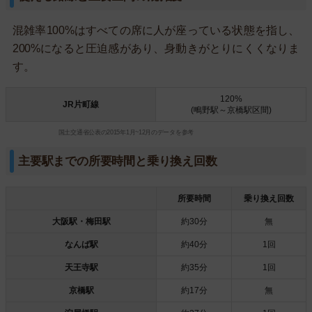
混雑率100%はすべての席に人が座っている状態を指し、
200%になると圧迫感があり、身動きがとりにくくなりま
す。
120%
JR片町線
(鴫野駅～京橋駅区間)
国土交通省公表の2015年1月~12月のデータを参考
主要駅までの所要時間と乗り換え回数
所要時間
乗り換え回数
大阪駅・梅田駅
約30分
無
なんば駅
約40分
1回
天王寺駅
約35分
1回
京橋駅
約17分
無