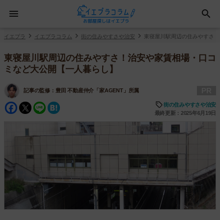
イエプラ
イエプラコラム
街の住みやすさや治安
東寝屋川駅周辺の住みやすさ！
東寝屋川駅周辺の住みやすさ！治安や家賃相場・口コ
ミなど大公開【一人暮らし】
PR
記事の監修：
豊田 不動産仲介「家AGENT」所属
Facebook
Twitter
Line
Hatena
街の住みやすさや治安
最終更新：2025年6月19日