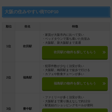
大阪の住みやすい街TOP10
順位
街名
特徴
・家賃が大阪市内に比べて安い
・ベッドタウンで落ち着いた街並み
・大阪駅、新大阪駅まで直通
1位
吹田駅
吹田駅の物件を探してもらう
・犯罪件数が少なく治安が良い
・大阪駅、梅田駅まで徒歩で行ける
・カフェや飲食チェーンが多い
2位
福島駅
福島駅の物件を探してもらう
・ファミリーが多く治安が良い
・大阪駅まで乗り換えなしで約12分
・駅直結のショッピングモールが便利
3位
豊中駅