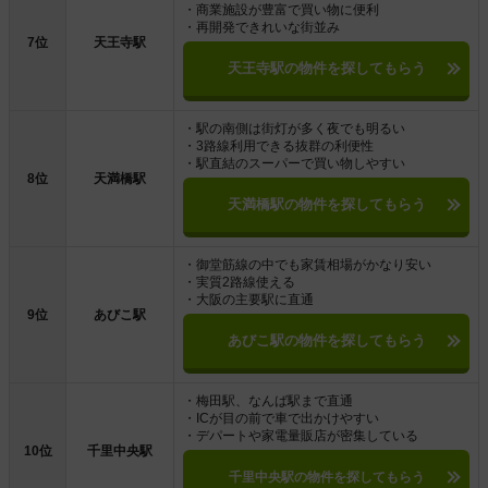
・商業施設が豊富で買い物に便利
・再開発できれいな街並み
7位
天王寺駅
天王寺駅の物件を探してもらう
・駅の南側は街灯が多く夜でも明るい
・3路線利用できる抜群の利便性
・駅直結のスーパーで買い物しやすい
8位
天満橋駅
天満橋駅の物件を探してもらう
・御堂筋線の中でも家賃相場がかなり安い
・実質2路線使える
・大阪の主要駅に直通
9位
あびこ駅
あびこ駅の物件を探してもらう
・梅田駅、なんば駅まで直通
・ICが目の前で車で出かけやすい
・デパートや家電量販店が密集している
10位
千里中央駅
千里中央駅の物件を探してもらう