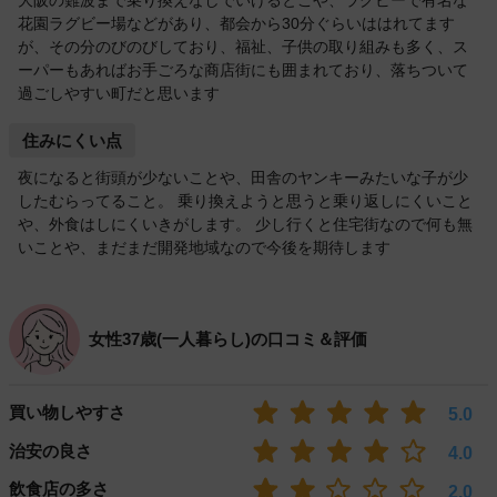
大阪の難波まで乗り換えなしでいけるとこや、ラグビーで有名な
花園ラグビー場などがあり、都会から30分ぐらいははれてます
が、その分のびのびしており、福祉、子供の取り組みも多く、ス
ーパーもあればお手ごろな商店街にも囲まれており、落ちついて
過ごしやすい町だと思います
住みにくい点
夜になると街頭が少ないことや、田舎のヤンキーみたいな子が少
したむらってること。 乗り換えようと思うと乗り返しにくいこと
や、外食はしにくいきがします。 少し行くと住宅街なので何も無
いことや、まだまだ開発地域なので今後を期待します
女性37歳(一人暮らし)の口コミ＆評価
買い物しやすさ
5.0
治安の良さ
4.0
飲食店の多さ
2.0