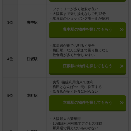
・ファミリーが多く治安が良い
・大阪駅まで乗り換えなしで約12分
・駅直結のショッピングモールが便利
3位
豊中駅
豊中駅の物件を探してもらう
・駅周辺が夜でも明るく安全
・梅田駅、なんば駅まで乗り換えなし
・飲食店が多く外食しやすい
4位
江坂駅
江坂駅の物件を探してもらう
・実質3路線利用出来て便利
・梅田となんばの中間に位置する
・飲食店が多く外食に困らない
5位
本町駅
本町駅の物件を探してもらう
・大阪最大の繁華街
・10路線利用可能でアクセス抜群
・駅周辺で買えないものがない