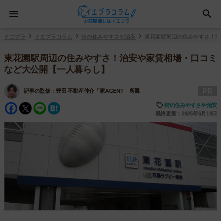
イエプラ
イエプラコラム
街の住みやすさや治安
東花園駅周辺の住みやすさ！治
東花園駅周辺の住みやすさ！治安や家賃相場・口コミ
など大公開【一人暮らし】
PR
記事の監修：
豊田 不動産仲介「家AGENT」所属
Facebook
Twitter
Line
Hatena
街の住みやすさや治安
最終更新：2025年6月19日