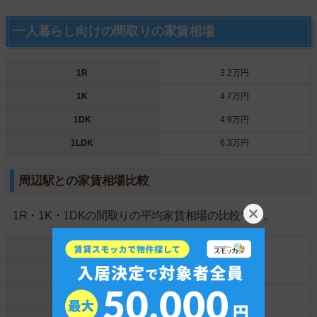
一人暮らし向けの間取りの家賃相場
1R
3.2万円
1K
4.7万円
1DK
4.9万円
1LDK
6.3万円
周辺駅との家賃相場比較
1R・1K・1DKの間取りの平均家賃相場の比較です。
☆東花園☆
4.6万円
河内花園
4.3万円
若江岩田
4.3万円