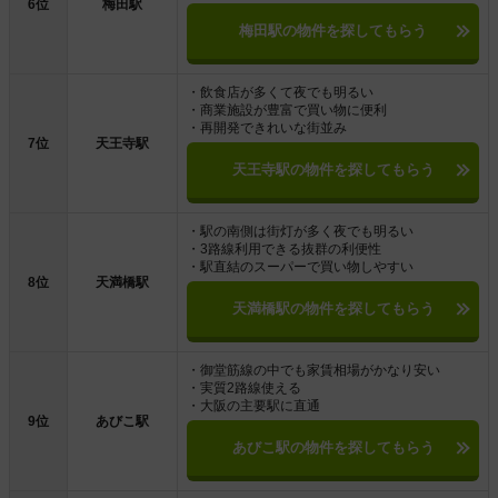
6位
梅田駅
梅田駅の物件を探してもらう
・飲食店が多くて夜でも明るい
・商業施設が豊富で買い物に便利
・再開発できれいな街並み
7位
天王寺駅
天王寺駅の物件を探してもらう
・駅の南側は街灯が多く夜でも明るい
・3路線利用できる抜群の利便性
・駅直結のスーパーで買い物しやすい
8位
天満橋駅
天満橋駅の物件を探してもらう
・御堂筋線の中でも家賃相場がかなり安い
・実質2路線使える
・大阪の主要駅に直通
9位
あびこ駅
あびこ駅の物件を探してもらう