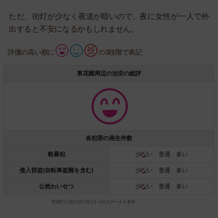
ただ、街灯が少なく夜道が暗いので、夜に女性が一人で外
出すると不安になるかもしれません。
評価の高い順に
の3段階で表記
東花園周辺の治安の総評
各犯罪の発生件数
粗暴犯
少ない
普通 多い
侵入窃盗(自転車盗難を含む)
少ない
普通 多い
公然わいせつ
少ない
普通 多い
警視庁公表の2017年1月~4月のデータを参考