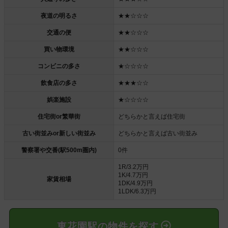
夜道の明るさ
★★☆☆☆
交通の便
★★☆☆☆
買い物環境
★★☆☆☆
コンビニの多さ
★☆☆☆☆
飲食店の多さ
★★★☆☆
娯楽施設
★☆☆☆☆
住宅街or繁華街
どちらかと言えば住宅街
古い街並みor新しい街並み
どちらかと言えば古い街並み
警察署や交番(駅500m圏内)
0件
1R/3.2万円
1K/4.7万円
家賃相場
1DK/4.9万円
1LDK/6.3万円
東花園駅の物件を探す