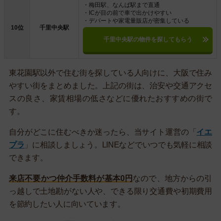
・梅田駅、なんば駅まで直通
・ICが目の前で車で出かけやすい
・デパートや家電量販店が密集している
10位
千里中央駅
千里中央駅の物件を探してもらう
東花園駅以外で住む街を探している人向けに、大阪で住み
やすい街をまとめました。上記の街は、治安や交通アクセ
スの良さ、家賃相場の低さなどに優れたおすすめの街で
す。
自分がどこに住むべきか迷ったら、当サイト運営の「
イエ
プラ
」に相談しましょう。LINEなどでいつでも気軽に相談
できます。
来店不要かつ仲介手数料が基本0円
なので、地方からの引
っ越しで土地勘がない人や、できる限り交通費や初期費用
を節約したい人に向いています。