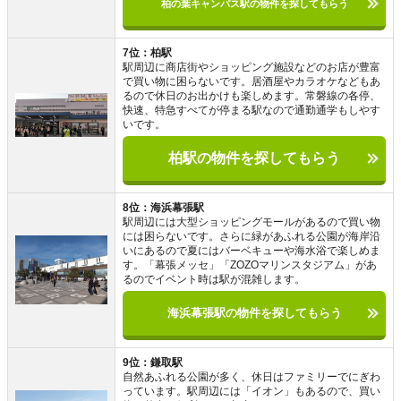
柏の葉キャンパス駅の物件を探してもらう
7位：柏駅
駅周辺に商店街やショッピング施設などのお店が豊富
で買い物に困らないです。居酒屋やカラオケなどもあ
るので休日のお出かけも楽しめます。常磐線の各停、
快速、特急すべてが停まる駅なので通勤通学もしやす
いです。
柏駅の物件を探してもらう
8位：海浜幕張駅
駅周辺には大型ショッピングモールがあるので買い物
には困らないです。さらに緑があふれる公園が海岸沿
いにあるので夏にはバーベキューや海水浴で楽しめま
す。「幕張メッセ」「ZOZOマリンスタジアム」があ
るのでイベント時は駅が混雑します。
海浜幕張駅の物件を探してもらう
9位：鎌取駅
自然あふれる公園が多く、休日はファミリーでにぎわ
っています。駅周辺には「イオン」もあるので、買い