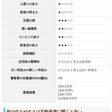
人通りの多さ
★☆☆☆☆
夜道の明るさ
★☆☆☆☆
交通の便
★★★☆☆
買い物環境
★★☆☆☆
コンビニの多さ
★★☆☆☆
飲食店の多さ
★★★☆☆
娯楽施設
☆☆☆☆☆
住宅街or繁華街
どちらかと言えば住宅街
古い街並みor新しい街並み
どちらかと言えば古い街並み
警察署や交番(駅500m圏内)
0件
1R4.5万円
1K/4.8万円
家賃相場
1DK/‐万円
1LDK/6.9万円
街の住みやすさは不動産屋に聞くと良い