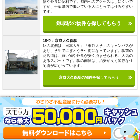
物や外食に便利です。都内へのアクセスはしにくいで
すが、千葉県内で働いている人にとっては住みやすい
です。
鎌取駅の物件を探してもらう
10位：京成大久保駅
駅の北側は「日本大学」「東邦大学」のキャンパスが
あり、学生でにぎわう学生街になっています。駅前の
商店街は、買い物や外食が安く済ませられる、人気の
あるスポットです。駅の南側は、治安が良く閑静な住
宅街が広がっています。
京成大久保駅の物件を探してもらう
飯山満駅以外で住む街を探している人向けに、千葉で住み
やすい街をまとめました。上記の街は、治安や交通アクセ
スの良さ、家賃相場の低さなどに優れたおすすめの街で
す。