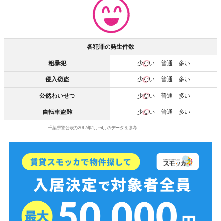
各犯罪の発生件数
粗暴犯
少ない
普通 多い
侵入窃盗
少ない
普通 多い
公然わいせつ
少ない
普通 多い
自転車盗難
少ない
普通 多い
千葉県警公表の2017年1月~4月のデータを参考