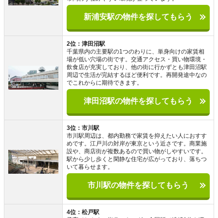
新浦安駅の物件を探してもらう
2位：津田沼駅
千葉県内の主要駅の1つのわりに、単身向けの家賃相
場が低い穴場の街です。交通アクセス・買い物環境・
飲食店が充実しており、他の街に行かずとも津田沼駅
周辺で生活が完結するほど便利です。再開発途中なの
でこれからに期待できます。
津田沼駅の物件を探してもらう
3位：市川駅
市川駅周辺は、都内勤務で家賃を抑えたい人におすす
めです。江戸川の対岸が東京という近さです。商業施
設や、商店街が複数あるので買い物がしやすいです。
駅から少し歩くと閑静な住宅が広がっており、落ちつ
いて暮らせます。
市川駅の物件を探してもらう
4位：松戸駅