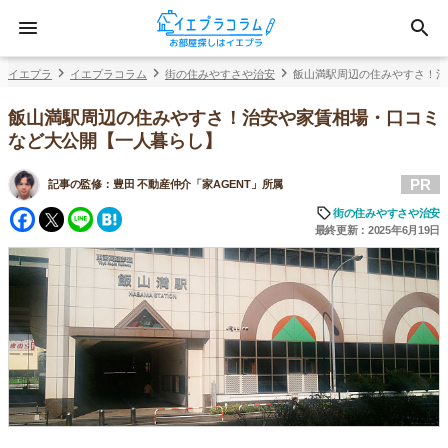
イエプラ
イエプラコラム
街の住みやすさや治安
飯山満駅周辺の住みやすさ！治
飯山満駅周辺の住みやすさ！治安や家賃相場・口コミ
など大公開【一人暮らし】
PR
記事の監修：
豊田 不動産仲介「家AGENT」所属
Facebook
Twitter
Line
Hatena
街の住みやすさや治安
最終更新：2025年6月19日