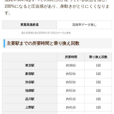
200%になると圧迫感があり、身動きがとりにくくなりま
す。
東葉高速鉄道
混雑率データ無し
国土交通省公表の2015年1月~12月のデータを参考
主要駅までの所要時間と乗り換え回数
所要時間
乗り換え回数
東京駅
約38分
1回
新宿駅
約52分
1回
渋谷駅
約52分
1回
池袋駅
約51分
1回
品川駅
約51分
1回
上野駅
約41分
1回