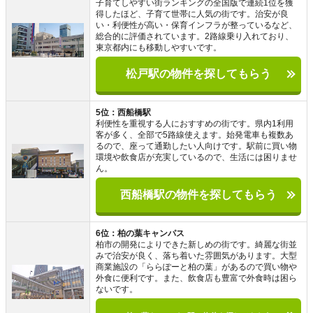
子育てしやすい街ランキングの全国版で連続1位を獲
得したほど、子育て世帯に人気の街です。治安が良
い・利便性が高い・保育インフラが整っているなど、
総合的に評価されています。2路線乗り入れており、
東京都内にも移動しやすいです。
松戸駅の物件を探してもらう
5位：西船橋駅
利便性を重視する人におすすめの街です。県内1利用
客が多く、全部で5路線使えます。始発電車も複数あ
るので、座って通勤したい人向けです。駅前に買い物
環境や飲食店が充実しているので、生活には困りませ
ん。
西船橋駅の物件を探してもらう
6位：柏の葉キャンパス
柏市の開発によりできた新しめの街です。綺麗な街並
みで治安が良く、落ち着いた雰囲気があります。大型
商業施設の「ららぽーと柏の葉」があるので買い物や
外食に便利です。また、飲食店も豊富で外食時は困ら
ないです。