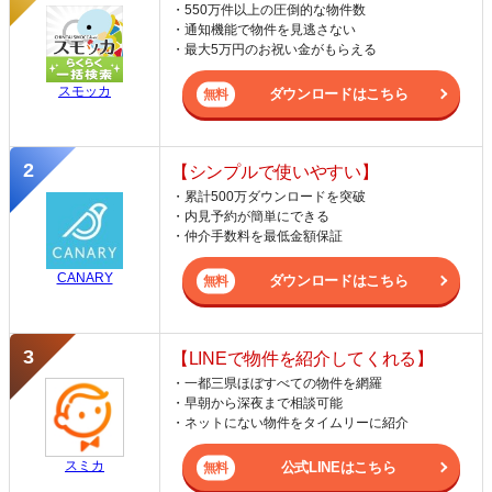
・550万件以上の圧倒的な物件数
・通知機能で物件を見逃さない
・最大5万円のお祝い金がもらえる
スモッカ
ダウンロードはこちら
【シンプルで使いやすい】
・累計500万ダウンロードを突破
・内見予約が簡単にできる
・仲介手数料を最低金額保証
CANARY
ダウンロードはこちら
【LINEで物件を紹介してくれる】
・一都三県ほぼすべての物件を網羅
・早朝から深夜まで相談可能
・ネットにない物件をタイムリーに紹介
スミカ
公式LINEはこちら