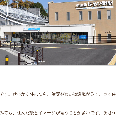
「
お
不
部
紹
メ
「
門
せっかく住むなら、治安や買い物環境が良く、長く住み続
、住んだ後とイメージが違うことが多いです。夜はうるさ
。
て解説しています！治安や家賃相場はもちろん、買い物環
す。ぜひ参考にしてください。