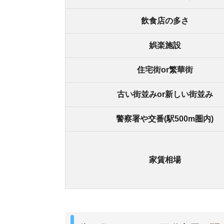
街の住みやすさは不動産屋に聞くと良
不動産屋は地域情報に詳しいです。駅周辺の治安
産屋に相談しましょう。
どの不動産屋を利用するか迷っているなら、「
ス
ているので、理想のお部屋が見つかります。
アプリでいつでもどこでも簡単に住まいをさがせ
わざわざ不動
スモッカを
最大5万円分の