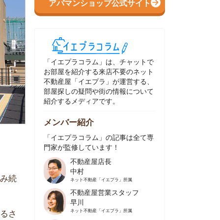
イエプラコラム」は、チャットで
部屋を紹介する来店不要のネット
動産屋「イエプラ」が運営する、
屋探しの疑問や街の情報について
介するメディアです。
ンバー紹介
イエプラコラム」の記事は全て専
家が監修しています！
不動産屋店長
中村
ネット不動産
「イエプラ」所属
不動産屋営業スタッフ
早川
ネット不動産
「イエプラ」所属
不動産屋営業スタッフ
村野
ネット不動産
「イエプラ」所属
不動産屋宅地建物取引士
舟木
ネット不動産
「イエプラ」所属