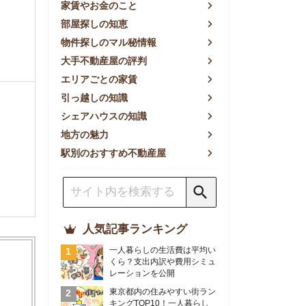
方の魅力
別のおすすめ不動産屋
人気記事ランキング
一人暮らしの生活費は平均い
くら？支出内訳や費用シミュ
レーションを公開
東京都内の住みやすい街ラン
キングTOP10！一人暮らし
におすすめの駅も公開
【2026年最新】
【2026年】賃貸サイトおす
すめランキング！全50社の
物件探しサイトを比較検証
おすすめの良い不動産屋ラン
キングTOP10！プロが賃貸
仲介業者を徹底比較
部屋探しアプリ全27社徹底
比較！物件探しアプリランキ
ングTOP5【ニーズ別】
賃貸の家賃保証会社で審査が