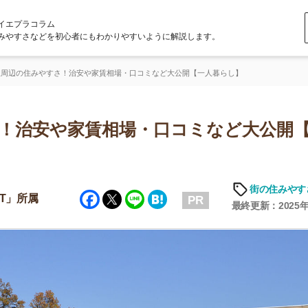
ラム
どを初心者にもわかりやすいように解説します。
やすさ！治安や家賃相場・口コミなど大公開【一人暮らし】
安や家賃相場・口コミなど大公開【一
街の住みやすさや治安
Facebook
Twitter
Line
Hatena
PR
最終更新：2025年6月19日
店舗
ア