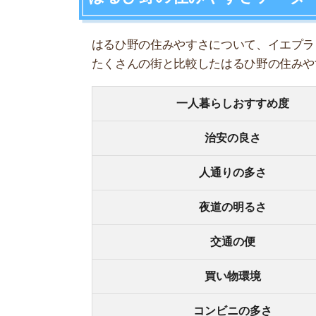
夜道の明るさ
交通の便
買い物環境
コンビニの多さ
飲食店の多さ
娯楽施設
住宅街or繁華街
古い街並みor新しい街並み
警察署や交番(駅500m圏内)
家賃相場