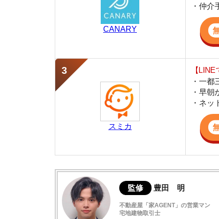
・早朝から深夜
・ネットにない
スミカ
監修
豊田 明
不動産屋「家AGENT」の営業マン
宅地建物取引士
賃貸の仲介会社「家AGENT」の現役の営業マ
ての経験と専門知識を活かして、お部屋探しや
はるひ野の住みやすさデータ
キレイな街並みでファミリーに人気の新興
はるひ野駅周辺の雰囲気について
閑静な住宅街で治安は良好