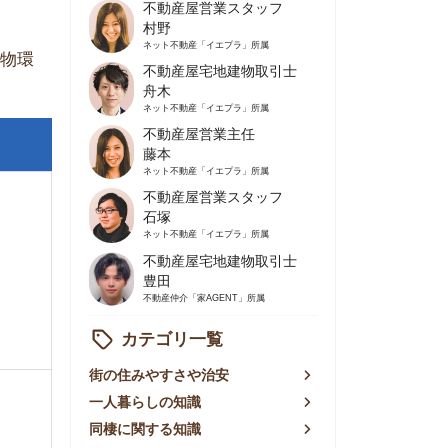
不動産屋営業主任
藤本
ネット不動産
「イエプラ」所属
不動産屋営業スタッフ
石塚
ネット不動産
「イエプラ」所属
不動産屋宅地建物取引士
豊田
不動産仲介
「家AGENT」所属
カテゴリ一覧
の住みやすさや治安
人暮らしの知識
棲に関する知識
賃やお金のこと
屋探しの知恵
件探しのマル秘情報
手不動産屋の評判
リアごとの家賃
っ越しの知識
ェアハウスの知識