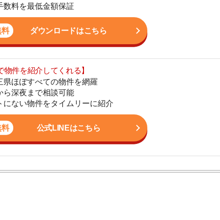
まで相談可能
地
物件をタイムリーに紹介
駅
公式LINEはこちら
1
2
ン。宅地建物取引士の資格を取得している。営業マンとし
3
入居審査についての不安や疑問を解決しています。
4
住宅街
5
6