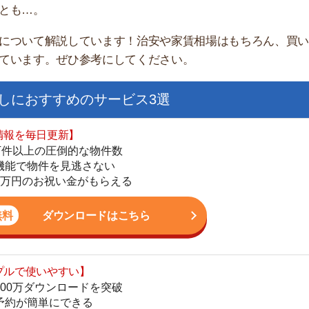
すすめのサービス3選
日更新】
上の圧倒的な物件数
件を見逃さない
お祝い金がもらえる
ダウンロードはこちら
街
いやすい】
一
ダウンロードを突破
同
単にできる
家
最低金額保証
部
ダウンロードはこちら
物
大
エ
を紹介してくれる】
引
すべての物件を網羅
シ