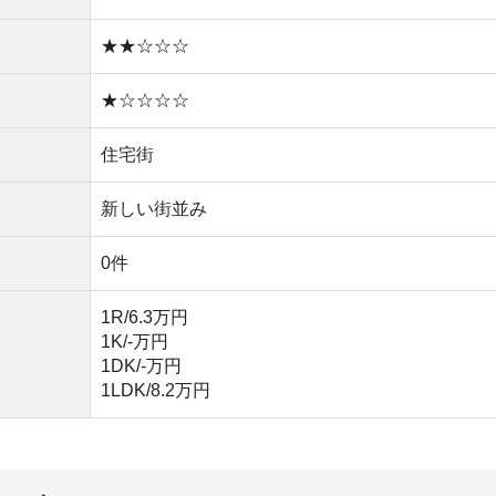
1LDK/8.2万円
い
や買い物環境など、全ての情報を調べるのが面倒なら不動
モッカ
」がおすすめです。550万件以上の物件を取り扱っ
るので、ぜひ利用してみてください。
産屋に行く必要なし！
無料ダウンロード
キャッシュバック実施中