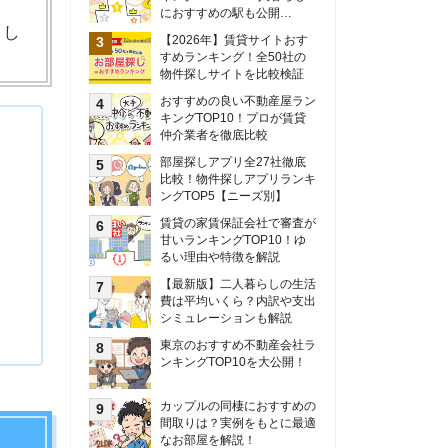
甘いランキングTOP10！ゆ
るい理由や特徴を解説
【最新版】二人暮らしの生活
費は平均いくら？内訳や支出
シミュレーションも解説
東京のおすすめ不動産会社ラ
ンキングTOP10を大公開！
カップルの同棲におすすめの
間取りは？実例をもとに最適
なお部屋を解説！
シングルマザーの生活費は平
均いくら？母子家庭の収入や
支援制度についても解説