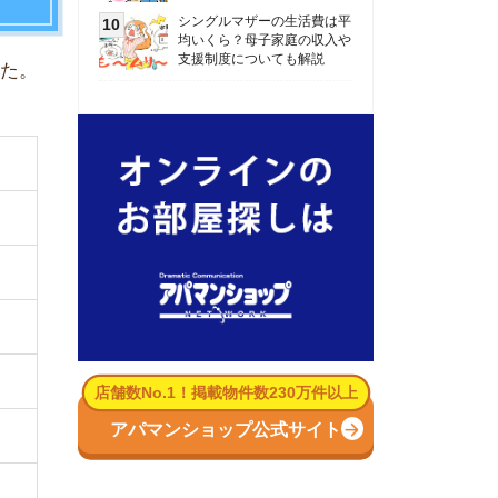
数No.1！掲載物件数230万件以上
パマンショップ公式サイト