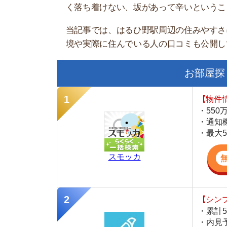
お部屋探しにお
【物件情報を毎
・550万件以
・通知機能で物
・最大5万円の
スモッカ
【シンプルで使
・累計500万
・内見予約が簡
・仲介手数料を
CANARY
【LINEで物件
・一都三県ほぼ