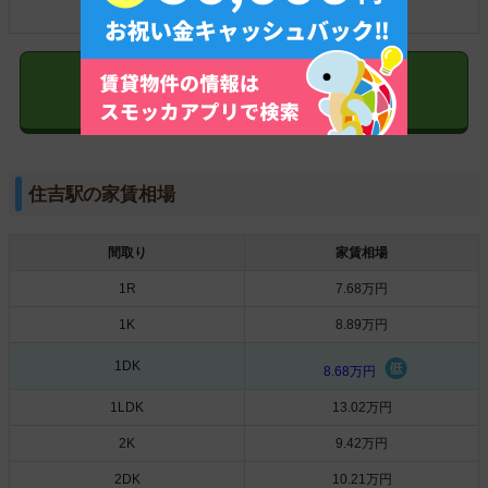
3LDK
20.06万円
清澄白河駅の物件を探す
住吉駅の家賃相場
間取り
家賃相場
1R
7.68万円
1K
8.89万円
1DK
8.68万円
1LDK
13.02万円
2K
9.42万円
2DK
10.21万円