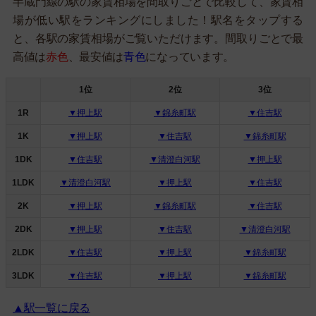
半蔵門線の駅の家賃相場を間取りごとで比較して、家賃相
場が低い駅をランキングにしました！駅名をタップする
と、各駅の家賃相場がご覧いただけます。間取りごとで最
高値は
赤色
、最安値は
青色
になっています。
1位
2位
3位
1R
▼押上駅
▼錦糸町駅
▼住吉駅
1K
▼押上駅
▼住吉駅
▼錦糸町駅
1DK
▼住吉駅
▼清澄白河駅
▼押上駅
1LDK
▼清澄白河駅
▼押上駅
▼住吉駅
2K
▼押上駅
▼錦糸町駅
▼住吉駅
2DK
▼押上駅
▼住吉駅
▼清澄白河駅
2LDK
▼住吉駅
▼押上駅
▼錦糸町駅
3LDK
▼住吉駅
▼押上駅
▼錦糸町駅
▲駅一覧に戻る