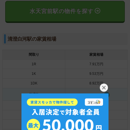
水天宮前駅の物件を探す
清澄白河駅の家賃相場
間取り
家賃相場
1R
7.91万円
1K
9.53万円
1DK
8.92万円
1LDK
12.13万円
2K
10.07万円
2DK
11.42万円
2LDK
15.72万円