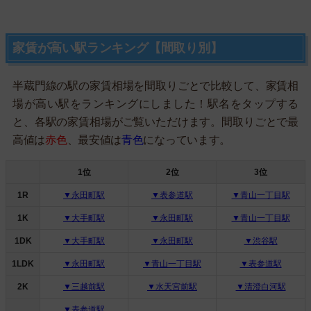
家賃が高い駅ランキング【間取り別】
半蔵門線の駅の家賃相場を間取りごとで比較して、家賃相
場が高い駅をランキングにしました！駅名をタップする
と、各駅の家賃相場がご覧いただけます。間取りごとで最
高値は
赤色
、最安値は
青色
になっています。
1位
2位
3位
1R
▼永田町駅
▼表参道駅
▼青山一丁目駅
1K
▼大手町駅
▼永田町駅
▼青山一丁目駅
1DK
▼大手町駅
▼永田町駅
▼渋谷駅
1LDK
▼永田町駅
▼青山一丁目駅
▼表参道駅
2K
▼三越前駅
▼水天宮前駅
▼清澄白河駅
▼表参道駅