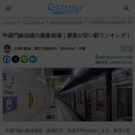
イエプラ
イエプラコラム
街の住みやすさや治安
半蔵門線沿線の家賃相場｜家賃
半蔵門線沿線の家賃相場｜家賃が安い駅ランキング！
PR
記事の監修：
豊田 不動産仲介「家AGENT」所属
Facebook
Twitter
Line
Hatena
街の住みやすさや治安
最終更新：2025年6月19日
半蔵門線の家賃相場・家賃目安・家賃平均を紹介します。家賃が安