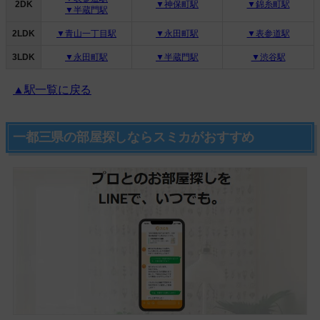
2DK
▼神保町駅
▼錦糸町駅
▼半蔵門駅
2LDK
▼青山一丁目駅
▼永田町駅
▼表参道駅
3LDK
▼永田町駅
▼半蔵門駅
▼渋谷駅
▲駅一覧に戻る
一都三県の部屋探しならスミカがおすすめ