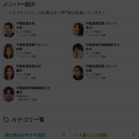
メンバー紹介
「イエプラコラム」の記事は全て専門家が監修しています！
不動産屋店長
不動産屋営業スタッフ
中村
早川
ネット不動産
ネット不動産
「イエプラ」所属
「イエプラ」所属
不動産屋営業スタッフ
不動産屋宅地建物取引士
村野
舟木
ネット不動産
ネット不動産
「イエプラ」所属
「イエプラ」所属
不動産屋営業主任
不動産屋営業スタッフ
藤本
石塚
ネット不動産
ネット不動産
「イエプラ」所属
「イエプラ」所属
不動産屋宅地建物取引士
豊田
不動産仲介
「家AGENT」所属
カテゴリ一覧
街の住みやすさや治安
一人暮らしの知識