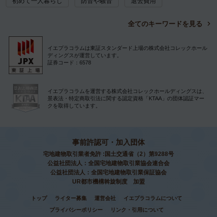
初めて一人暮らし
防音や騒音
退去費用
全てのキーワードを見る
イエプラコラムは東証スタンダード上場の株式会社コレックホール
ディングスが運営しています。
証券コード：6578
イエプラコラムを運営する株式会社コレックホールディングスは、
景表法・特定商取引法に関する認定資格「KTAA」の団体認証マー
クを取得しています。
事前許認可・加入団体
宅地建物取引業者免許 :国土交通省（2）第9288号
公益社団法人：全国宅地建物取引業協会連合会
公益社団法人：全国宅地建物取引業保証協会
UR都市機構斡旋制度 加盟
トップ
ライター募集
運営会社
イエプラコラムについて
プライバシーポリシー
リンク・引用について