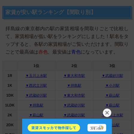
家賃が安い駅ランキング【間取り別】
拝島線の東京都内の駅の家賃相場を間取りごとで比較し
て、家賃相場が低い駅をランキングにしました！駅名をタ
ップすると、各駅の家賃相場がご覧いただけます。間取り
ごとで最高値は
赤色
、最安値は
青色
になっています。
1位
2位
3位
1R
▼玉川上水駅
▼東大和市駅
▼武蔵砂川駅
1K
▼西武立川駅
▼拝島駅
▼小川駅
1DK
▼武蔵砂川駅
▼東大和市駅
▼萩山駅
1LDK
▼拝島駅
▼武蔵砂川駅
▼萩山駅
2K
▼萩山駅
▼武蔵砂川駅
▼玉川上水駅
2DK
▼武蔵砂川駅
▼東大和市駅
▼萩山駅