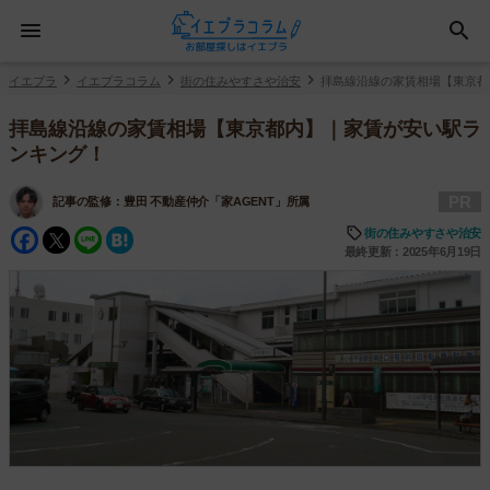
イエプラ
イエプラコラム
街の住みやすさや治安
拝島線沿線の家賃相場【東京都
拝島線沿線の家賃相場【東京都内】｜家賃が安い駅ラ
ンキング！
PR
記事の監修：
豊田 不動産仲介「家AGENT」所属
Facebook
Twitter
Line
Hatena
街の住みやすさや治安
最終更新：2025年6月19日