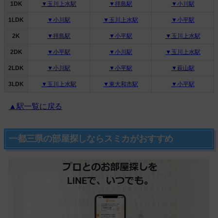
1DK
▼玉川上水駅
▼拝島駅
▼小川駅
1LDK
▼小川駅
▼玉川上水駅
▼小平駅
2K
▼拝島駅
▼小平駅
▼玉川上水駅
2DK
▼小平駅
▼小川駅
▼玉川上水駅
2LDK
▼小川駅
▼小平駅
▼萩山駅
3LDK
▼玉川上水駅
▼東大和市駅
▼小平駅
▲駅一覧に戻る
一都三県の部屋探しならスミカがおすすめ