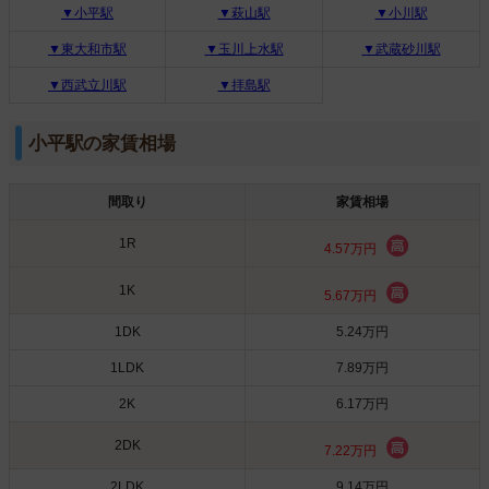
▼小平駅
▼萩山駅
▼小川駅
▼東大和市駅
▼玉川上水駅
▼武蔵砂川駅
▼西武立川駅
▼拝島駅
小平駅の家賃相場
間取り
家賃相場
1R
4.57万円
1K
5.67万円
1DK
5.24万円
1LDK
7.89万円
2K
6.17万円
2DK
7.22万円
2LDK
9.14万円