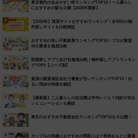
2
東京都内の住みやすい街ランキングTOP10！一人暮らし
におすすめの駅も公開【2026年最新】
3
【2026年】賃貸サイトおすすめランキング！全50社の物
件探しサイトを比較検証
4
おすすめの良い不動産屋ランキングTOP10！プロが賃貸
仲介業者を徹底比較
5
部屋探しアプリ全27社徹底比較！物件探しアプリランキン
グTOP5【ニーズ別】
6
賃貸の家賃保証会社で審査が甘いランキングTOP10！ゆ
るい理由や特徴を解説
7
【最新版】二人暮らしの生活費は平均いくら？内訳や支出
シミュレーションも解説
8
東京のおすすめ不動産会社ランキングTOP10を大公開！
9
カップルの同棲におすすめの間取りは？実例をもとに最適