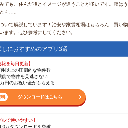
家
部
おすすめのアプリ3選
物
大
日更新】
エ
上の圧倒的な物件数
引
件を見逃さない
シ
お祝い金がもらえる
地
駅
ダウンロードはこちら
いやすい】
ダウンロードを突破
単にできる
1
最低金額保証
ダウンロードはこちら
2
3
お祝い金もらえる】