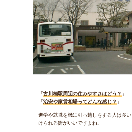
「
古川橋駅周辺の住みやすさはどう？
」
「
治安や家賃相場ってどんな感じ？
」
進学や就職を機に引っ越しをする人は多いです。
けられる街がいいですよね。
しかし、気になる街の住みやすさを調べてみても
く落ち着けない、坂があって辛いということも…
当記事では、古川橋駅周辺の住みやすさについて
や実際に住んでいる人の口コミも公開しています