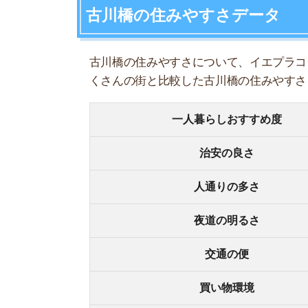
夜道の明るさ
交通の便
買い物環境
コンビニの多さ
飲食店の多さ
娯楽施設
住宅街or繁華街
古い街並みor新しい街並み
警察署や交番(駅500m圏内)
家賃相場