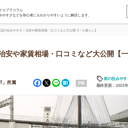
ラム
どを初心者にもわかりやすいように解説します。
すさ！治安や家賃相場・口コミなど大公開【一人暮らし】
や家賃相場・口コミなど大公開【一人暮
「
お
街の住みやすさや治安
Facebook
Twitter
Line
Hatena
不
PR
部
最終更新：2025年6月19日
紹
メ
「
門