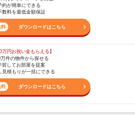
の物件から探せる
てお部屋を提案
4
りが一括にできる
5
ダウンロードはこちら
6
7
8
ン。宅地建物取引士の資格を取得している。営業マンとし
9
入居審査についての不安や疑問を解決しています。
10