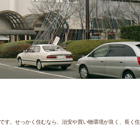
せっかく住むなら、治安や買い物環境が良く、長く住み続
、住んだ後とイメージが違うことが多いです。夜はうるさ
。
街
一
解説しています！治安や家賃相場はもちろん、買い物環境
同
。ぜひ参考にしてください。