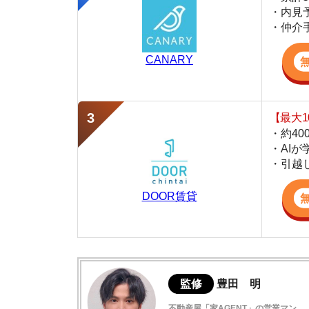
・約400万件
・AIが学習し
・引越し見積も
DOOR賃貸
監修
豊田 明
不動産屋「家AGENT」の営業マン
宅地建物取引士
賃貸の仲介会社「家AGENT」の現役の営業マ
ての経験と専門知識を活かして、お部屋探しや
古川橋の住みやすさデータ
実際に古川橋に行ってみました
古川橋駅は治安が良い