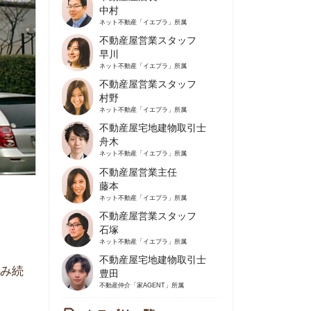
不動産屋営業スタッフ
早川
ネット不動産
「イエプラ」所属
不動産屋営業スタッフ
村野
ネット不動産
「イエプラ」所属
不動産屋宅地建物取引士
舟木
ネット不動産
「イエプラ」所属
不動産屋営業主任
藤本
ネット不動産
「イエプラ」所属
不動産屋営業スタッフ
石塚
ネット不動産
「イエプラ」所属
不動産屋宅地建物取引士
豊田
不動産仲介
「家AGENT」所属
カテゴリ一覧
の住みやすさや治安
人暮らしの知識
棲に関する知識