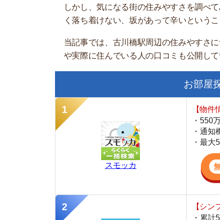
お部屋探しに
【物件情報を毎
・550万件以
・通知機能で物
・最大5万円の
スモッカ
【シンプルで使
・累計500万
・内見予約が簡
・仲介手数料を
CANARY
【最大10万円