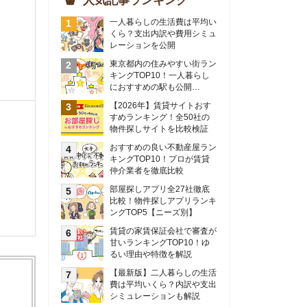
物件探しサイトを比較検証
おすすめの良い不動産屋ラン
キングTOP10！プロが賃貸
仲介業者を徹底比較
部屋探しアプリ全27社徹底
比較！物件探しアプリランキ
ングTOP5【ニーズ別】
賃貸の家賃保証会社で審査が
甘いランキングTOP10！ゆ
るい理由や特徴を解説
【最新版】二人暮らしの生活
費は平均いくら？内訳や支出
シミュレーションも解説
東京のおすすめ不動産会社ラ
ンキングTOP10を大公開！
カップルの同棲におすすめの
間取りは？実例をもとに最適
なお部屋を解説！
シングルマザーの生活費は平
均いくら？母子家庭の収入や
支援制度についても解説