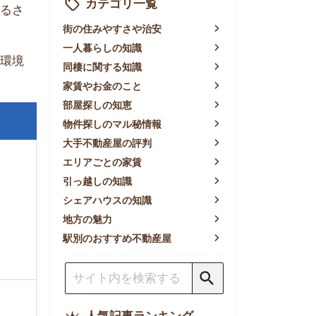
賃やお金のこと
屋探しの知恵
件探しのマル秘情報
手不動産屋の評判
リアごとの家賃
っ越しの知識
ェアハウスの知識
方の魅力
別のおすすめ不動産屋
人気記事ランキング
一人暮らしの生活費は平均い
くら？支出内訳や費用シミュ
レーションを公開
東京都内の住みやすい街ラン
キングTOP10！一人暮らし
におすすめの駅も公開
【2026年最新】
【2026年】賃貸サイトおす
すめランキング！全50社の