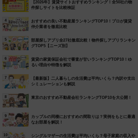
3
【2026年】賃貸サイトおすすめランキング！全50社の物
件探しサイトを比較検証
4
おすすめの良い不動産屋ランキングTOP10！プロが賃貸
仲介業者を徹底比較
5
部屋探しアプリ全27社徹底比較！物件探しアプリランキン
グTOP5【ニーズ別】
6
賃貸の家賃保証会社で審査が甘いランキングTOP10！ゆ
るい理由や特徴を解説
7
【最新版】二人暮らしの生活費は平均いくら？内訳や支出
シミュレーションも解説
8
東京のおすすめ不動産会社ランキングTOP10を大公開！
9
カップルの同棲におすすめの間取りは？実例をもとに最適
なお部屋を解説！
10
シングルマザーの生活費は平均いくら？母子家庭の収入や