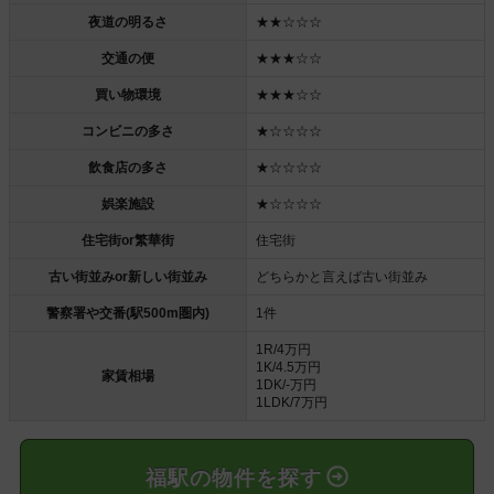
夜道の明るさ
★★☆☆☆
交通の便
★★★☆☆
買い物環境
★★★☆☆
コンビニの多さ
★☆☆☆☆
飲食店の多さ
★☆☆☆☆
娯楽施設
★☆☆☆☆
住宅街or繁華街
住宅街
古い街並みor新しい街並み
どちらかと言えば古い街並み
警察署や交番(駅500m圏内)
1件
1R/4万円
1K/4.5万円
家賃相場
1DK/-万円
1LDK/7万円
福駅の物件を探す