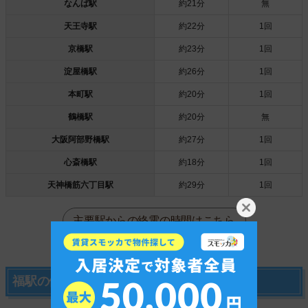
なんば駅
約21分
無
天王寺駅
約22分
1回
京橋駅
約23分
1回
淀屋橋駅
約26分
1回
本町駅
約20分
1回
鶴橋駅
約20分
無
大阪阿部野橋駅
約27分
1回
心斎橋駅
約18分
1回
天神橋筋六丁目駅
約29分
1回
主要駅からの終電の時間はこちら
福駅の便利なお店情報