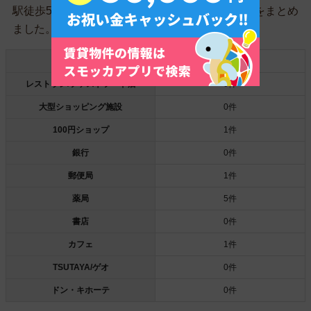
駅徒歩5分以内の一人暮らしに便利なお店の件数をまとめ
ました。
スーパー
1件
レストラン/ファストフード店
0件
大型ショッピング施設
0件
100円ショップ
1件
銀行
0件
郵便局
1件
薬局
5件
書店
0件
カフェ
1件
TSUTAYA/ゲオ
0件
ドン・キホーテ
0件