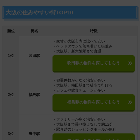
大阪の住みやすい街TOP10
順位
街名
特徴
・家賃が大阪市内に比べて安い
・ベッドタウンで落ち着いた街並み
・大阪駅、新大阪駅まで直通
1位
吹田駅
吹田駅の物件を探してもらう
・犯罪件数が少なく治安が良い
・大阪駅、梅田駅まで徒歩で行ける
・カフェや飲食チェーンが多い
2位
福島駅
福島駅の物件を探してもらう
・ファミリーが多く治安が良い
・大阪駅まで乗り換えなしで約12分
・駅直結のショッピングモールが便利
3位
豊中駅