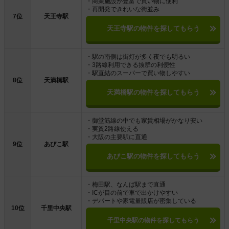
・商業施設が豊富で買い物に便利
・再開発できれいな街並み
7位
天王寺駅
天王寺駅の物件を探してもらう
・駅の南側は街灯が多く夜でも明るい
・3路線利用できる抜群の利便性
・駅直結のスーパーで買い物しやすい
8位
天満橋駅
天満橋駅の物件を探してもらう
・御堂筋線の中でも家賃相場がかなり安い
・実質2路線使える
・大阪の主要駅に直通
9位
あびこ駅
あびこ駅の物件を探してもらう
・梅田駅、なんば駅まで直通
・ICが目の前で車で出かけやすい
・デパートや家電量販店が密集している
10位
千里中央駅
千里中央駅の物件を探してもらう