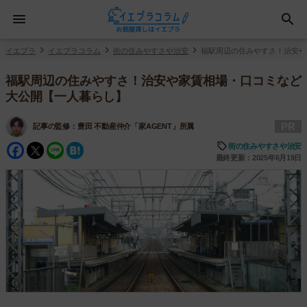
イエプラ
イエプラコラム
街の住みやすさや治安
福駅周辺の住みやすさ！治安や
福駅周辺の住みやすさ！治安や家賃相場・口コミなど
大公開【一人暮らし】
PR
記事の監修：
豊田 不動産仲介「家AGENT」所属
Facebook
Twitter
Line
Hatena
街の住みやすさや治安
最終更新：2025年6月19日