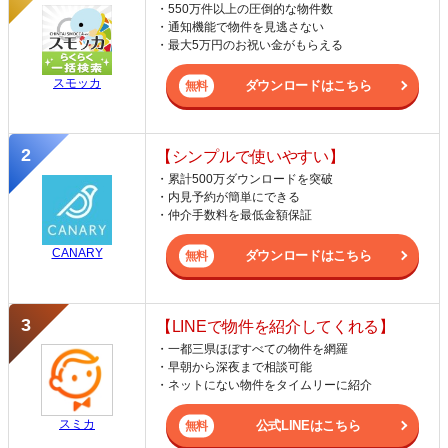
・550万件以上の圧倒的な物件数
・通知機能で物件を見逃さない
・最大5万円のお祝い金がもらえる
スモッカ
ダウンロードはこちら
【シンプルで使いやすい】
・累計500万ダウンロードを突破
・内見予約が簡単にできる
・仲介手数料を最低金額保証
CANARY
ダウンロードはこちら
【LINEで物件を紹介してくれる】
・一都三県ほぼすべての物件を網羅
・早朝から深夜まで相談可能
・ネットにない物件をタイムリーに紹介
スミカ
公式LINEはこちら