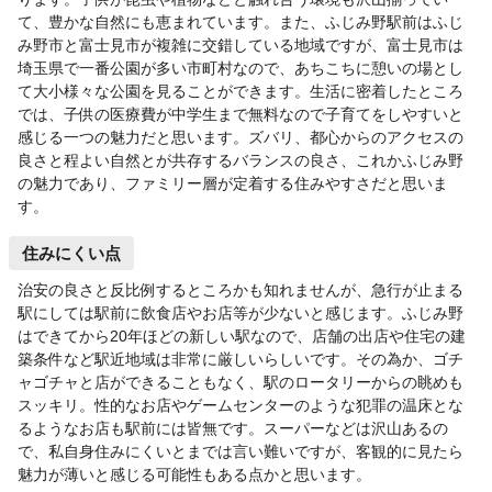
て、豊かな自然にも恵まれています。また、ふじみ野駅前はふじ
み野市と富士見市が複雑に交錯している地域ですが、富士見市は
埼玉県で一番公園が多い市町村なので、あちこちに憩いの場とし
て大小様々な公園を見ることができます。生活に密着したところ
では、子供の医療費が中学生まで無料なので子育てをしやすいと
感じる一つの魅力だと思います。ズバリ、都心からのアクセスの
良さと程よい自然とが共存するバランスの良さ、これかふじみ野
の魅力であり、ファミリー層が定着する住みやすさだと思いま
す。
住みにくい点
治安の良さと反比例するところかも知れませんが、急行が止まる
駅にしては駅前に飲食店やお店等が少ないと感じます。ふじみ野
はできてから20年ほどの新しい駅なので、店舗の出店や住宅の建
築条件など駅近地域は非常に厳しいらしいです。その為か、ゴチ
ャゴチャと店ができることもなく、駅のロータリーからの眺めも
スッキリ。性的なお店やゲームセンターのような犯罪の温床とな
るようなお店も駅前には皆無です。スーパーなどは沢山あるの
で、私自身住みにくいとまでは言い難いですが、客観的に見たら
魅力が薄いと感じる可能性もある点かと思います。