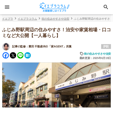
イエプラ
イエプラコラム
街の住みやすさや治安
ふじみ野駅周辺の住みやすさ！
ふじみ野駅周辺の住みやすさ！治安や家賃相場・口コ
ミなど大公開【一人暮らし】
PR
記事の監修：
豊田 不動産仲介「家AGENT」所属
Facebook
Twitter
Line
Hatena
街の住みやすさや治安
最終更新：2025年6月19日