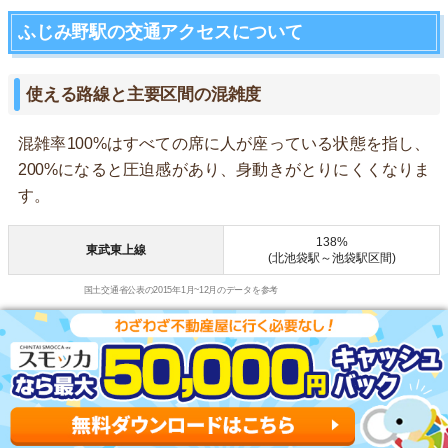
ふじみ野駅の交通アクセスについて
使える路線と主要区間の混雑度
混雑率100%はすべての席に人が座っている状態を指し、
200%になると圧迫感があり、身動きがとりにくくなりま
す。
138%
東武東上線
(北池袋駅～池袋駅区間)
国土交通省公表の2015年1月~12月のデータを参考
主要駅までの所要時間と乗り換え回数
所要時間
乗り換え回数
東京駅
約47分
1回