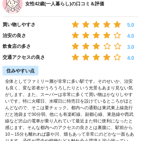
女性42歳(一人暮らし)の口コミ＆評価
買い物しやすさ
5.0
治安の良さ
4.0
飲食店の多さ
3.0
交通アクセスの良さ
4.0
住みやすい点
全体としてファミリー層が非常に多い駅です。そのせいか、治安
も良く、変な若者がうろうろしたりという光景もあまり見ない気
がします。また、スーパーは非常に多くて買い物はかなりしやす
いです。特に火曜日、水曜日に特売日を設けているところがほと
んどなので、そこは要チェック。都内への通勤は東武東上線急行
だと池袋まで30分弱、他にも有楽町線、副都心線、東急線や西武
線など沢山の電車が乗り入れていて最近また特に便利になったと
感じます。そんな都内へのアクセスの良さとは裏腹に、駅前から
10～15分も離れれば森や川、畑もあって非常にのどかな一面もあ
ります。子供が昆虫や植物などと触れ合う環境も沢山揃ってい