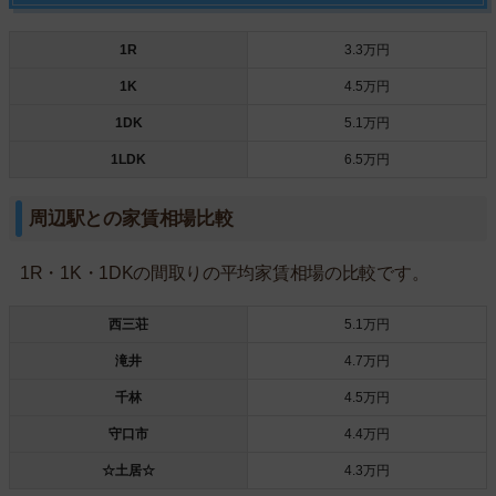
1R
3.3万円
1K
4.5万円
1DK
5.1万円
1LDK
6.5万円
周辺駅との家賃相場比較
1R・1K・1DKの間取りの平均家賃相場の比較です。
西三荘
5.1万円
滝井
4.7万円
千林
4.5万円
守口市
4.4万円
☆土居☆
4.3万円