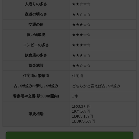
人通りの多さ
★★☆☆☆
夜道の明るさ
★★☆☆☆
交通の便
★★★☆☆
買い物環境
★★★☆☆
コンビニの多さ
★★★☆☆
飲食店の多さ
★★★☆☆
娯楽施設
★★☆☆☆
住宅街or繁華街
住宅街
古い街並みor新しい街並み
どちらかと言えば古い街並み
警察署や交番(駅500m圏内)
1件
1R/3.3万円
1K/4.5万円
家賃相場
1DK/5.1万円
1LDK/6.5万円