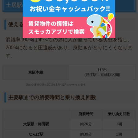
土居駅の交通アクセスについて
使える路線と主要区間の混雑度
混雑率100%はすべての席に人が座っている状態を指し、
200%になると圧迫感があり、身動きがとりにくくなりま
す。
118%
京阪本線
(野江駅～京橋駅区間)
国土交通省公表の2015年1月~12月のデータを参考
主要駅までの所要時間と乗り換え回数
所要時間
乗り換え回数
大阪駅・梅田駅
約26分
1回
なんば駅
約30分
1回