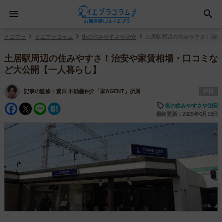
イエプラ
イエプラコラム
街の住みやすさや治安
土居駅周辺の住みやすさ！治安
土居駅周辺の住みやすさ！治安や家賃相場・口コミな
ど大公開【一人暮らし】
PR
記事の監修：
豊田 不動産仲介「家AGENT」所属
Facebook
Twitter
Line
Hatena
街の住みやすさや治安
最終更新：2025年6月19日