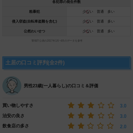
各犯罪の発生件数
粗暴犯
少ない
普通 多い
侵入窃盗(自転車盗難を含む)
少ない
普通 多い
公然わいせつ
少ない
普通 多い
警視庁公表の2017年1月~4月のデータを参考
土居の口コミ評判(全2件)
男性23歳(一人暮らし)の口コミ＆評価
買い物しやすさ
3.0
治安の良さ
3.0
飲食店の多さ
2.0