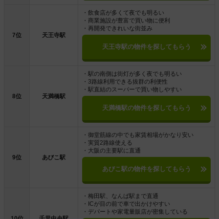
・飲食店が多くて夜でも明るい
・商業施設が豊富で買い物に便利
・再開発できれいな街並み
7位
天王寺駅
天王寺駅の物件を探してもらう
・駅の南側は街灯が多く夜でも明るい
・3路線利用できる抜群の利便性
・駅直結のスーパーで買い物しやすい
8位
天満橋駅
天満橋駅の物件を探してもらう
・御堂筋線の中でも家賃相場がかなり安い
・実質2路線使える
・大阪の主要駅に直通
9位
あびこ駅
あびこ駅の物件を探してもらう
・梅田駅、なんば駅まで直通
・ICが目の前で車で出かけやすい
・デパートや家電量販店が密集している
10位
千里中央駅