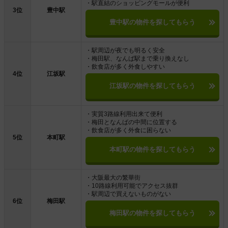
・駅直結のショッピングモールが便利
3位
豊中駅
豊中駅の物件を探してもらう
・駅周辺が夜でも明るく安全
・梅田駅、なんば駅まで乗り換えなし
・飲食店が多く外食しやすい
4位
江坂駅
江坂駅の物件を探してもらう
・実質3路線利用出来て便利
・梅田となんばの中間に位置する
・飲食店が多く外食に困らない
5位
本町駅
本町駅の物件を探してもらう
・大阪最大の繁華街
・10路線利用可能でアクセス抜群
・駅周辺で買えないものがない
6位
梅田駅
梅田駅の物件を探してもらう