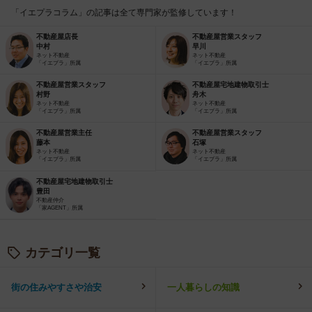
「イエプラコラム」の記事は全て専門家が監修しています！
不動産屋店長
不動産屋営業スタッフ
中村
早川
ネット不動産
ネット不動産
「イエプラ」所属
「イエプラ」所属
不動産屋営業スタッフ
不動産屋宅地建物取引士
村野
舟木
ネット不動産
ネット不動産
「イエプラ」所属
「イエプラ」所属
不動産屋営業主任
不動産屋営業スタッフ
藤本
石塚
ネット不動産
ネット不動産
「イエプラ」所属
「イエプラ」所属
不動産屋宅地建物取引士
豊田
不動産仲介
「家AGENT」所属
カテゴリ一覧
街の住みやすさや治安
一人暮らしの知識