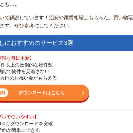
すすめのサービス3選
日更新】
上の圧倒的な物件数
件を見逃さない
お祝い金がもらえる
ダウンロードはこちら
街
いやすい】
一
ダウンロードを突破
同
単にできる
家
最低金額保証
部
ダウンロードはこちら
物
大
エ
を紹介してくれる】
引
すべての物件を網羅
シ