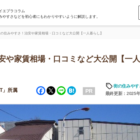
ラム
どを初心者にもわかりやすいように解説します。
さ！治安や家賃相場・口コミなど大公開【一人暮らし】
家賃相場・口コミなど大公開【一人暮ら
街の住みやすさや治安
Facebook
Twitter
Line
Hatena
PR
最終更新：2025年6月19日
店舗
ア