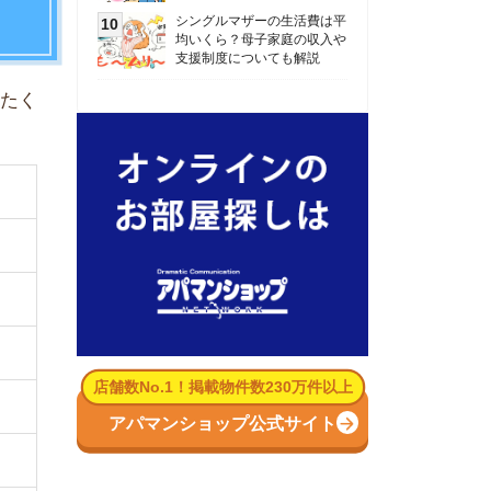
数No.1！掲載物件数230万件以上
パマンショップ公式サイト