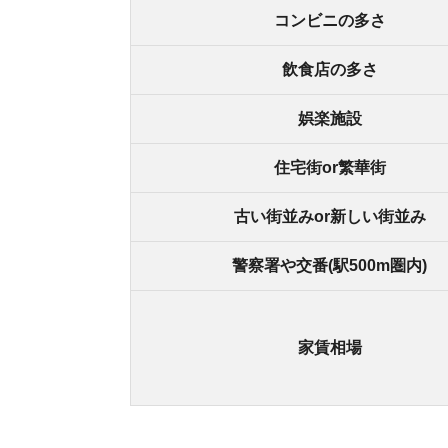
街の住みやすさは不動産屋に聞くと良
不動産屋は地域情報に詳しいです。駅周辺の治安
産屋に相談しましょう。
どの不動産屋を利用するか迷っているなら、「
ス
ているので、理想のお部屋が見つかります。
アプリでいつでもどこでも簡単に住まいをさがせ
わざわざ不動
スモッカを
最大5万円分の