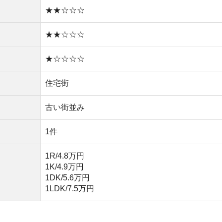
1DK/5.6万円
1LDK/7.5万円
い
や買い物環境など、全ての情報を調べるのが面倒なら不動
モッカ
」がおすすめです。550万件以上の物件を取り扱っ
るので、ぜひ利用してみてください。
産屋に行く必要なし！
無料ダウンロード
キャッシュバック実施中