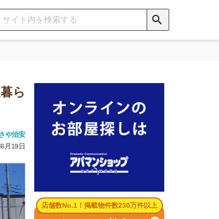
数No.1！掲載物件数230万件以上
パマンショップ公式サイト