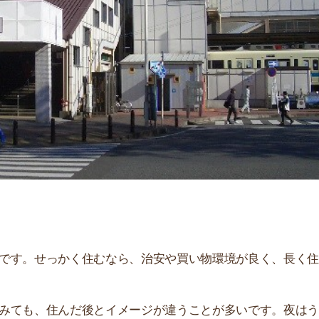
「
お
不
部
紹
メ
「
門
せっかく住むなら、治安や買い物環境が良く、長く住み続
、住んだ後とイメージが違うことが多いです。夜はうるさ
。
説しています！治安や家賃相場はもちろん、買い物環境や
ぜひ参考にしてください。