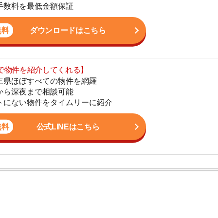
まで相談可能
地
物件をタイムリーに紹介
駅
公式LINEはこちら
1
2
ン。宅地建物取引士の資格を取得している。営業マンとし
3
入居審査についての不安や疑問を解決しています。
4
5
6