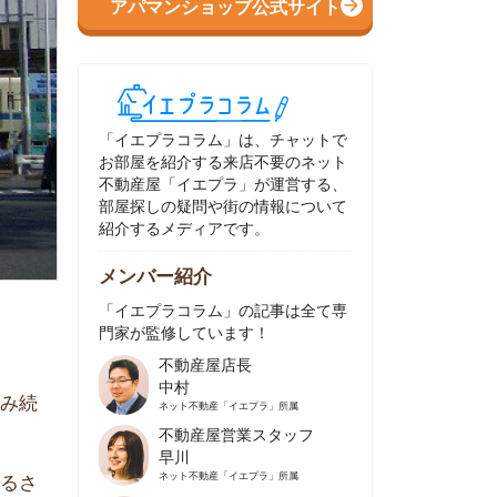
イエプラコラム」は、チャットで
部屋を紹介する来店不要のネット
動産屋「イエプラ」が運営する、
屋探しの疑問や街の情報について
介するメディアです。
ンバー紹介
イエプラコラム」の記事は全て専
家が監修しています！
不動産屋店長
中村
ネット不動産
「イエプラ」所属
不動産屋営業スタッフ
早川
ネット不動産
「イエプラ」所属
不動産屋営業スタッフ
村野
ネット不動産
「イエプラ」所属
不動産屋宅地建物取引士
舟木
ネット不動産
「イエプラ」所属