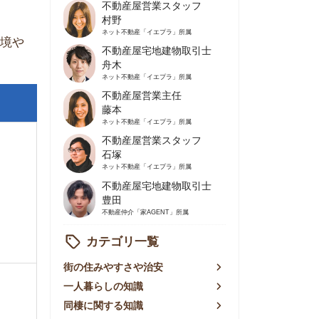
不動産屋営業主任
藤本
ネット不動産
「イエプラ」所属
不動産屋営業スタッフ
石塚
ネット不動産
「イエプラ」所属
不動産屋宅地建物取引士
豊田
不動産仲介
「家AGENT」所属
カテゴリ一覧
の住みやすさや治安
人暮らしの知識
棲に関する知識
賃やお金のこと
屋探しの知恵
件探しのマル秘情報
手不動産屋の評判
リアごとの家賃
っ越しの知識
ェアハウスの知識