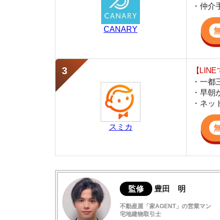
・早朝から深夜
・ネットにない
スミカ
監修
豊田 明
不動産屋「家AGENT」の営業マン
宅地建物取引士
賃貸の仲介会社「家AGENT」の現役の営業マ
ての経験と専門知識を活かして、お部屋探しや
長後の住みやすさデータ
治安が良い落ち着いた住宅街
長後駅周辺の特徴や雰囲気について
治安は良いが夜道は暗くなる