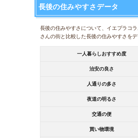
夜道の明るさ
交通の便
買い物環境
コンビニの多さ
飲食店の多さ
娯楽施設
住宅街or繁華街
古い街並みor新しい街並み
警察署や交番(駅500m圏内)
家賃相場