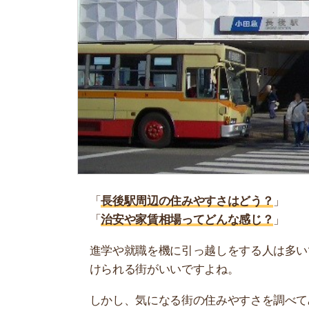
「
長後駅周辺の住みやすさはどう？
」
「
治安や家賃相場ってどんな感じ？
」
進学や就職を機に引っ越しをする人は多いです。
けられる街がいいですよね。
しかし、気になる街の住みやすさを調べてみても
く落ち着けない、坂があって辛いということも…
当記事では、長後駅周辺の住みやすさについて解
実際に住んでいる人の口コミも公開しています。