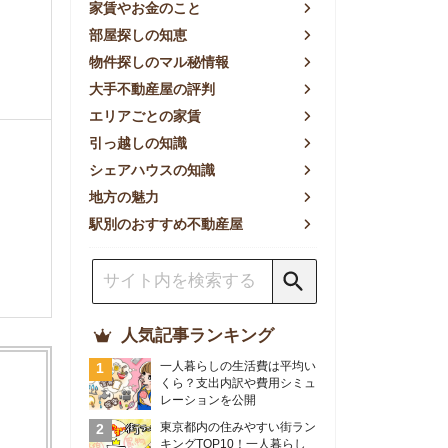
方の魅力
別のおすすめ不動産屋
人気記事ランキング
一人暮らしの生活費は平均い
くら？支出内訳や費用シミュ
レーションを公開
東京都内の住みやすい街ラン
キングTOP10！一人暮らし
におすすめの駅も公開
【2026年最新】
【2026年】賃貸サイトおす
すめランキング！全50社の
物件探しサイトを比較検証
おすすめの良い不動産屋ラン
キングTOP10！プロが賃貸
仲介業者を徹底比較
部屋探しアプリ全27社徹底
比較！物件探しアプリランキ
ングTOP5【ニーズ別】
賃貸の家賃保証会社で審査が