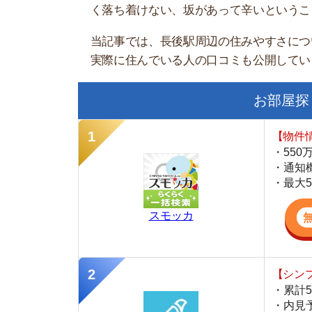
お部屋探しにお
【物件情報を毎
・550万件以
・通知機能で物
・最大5万円の
スモッカ
【シンプルで使
・累計500万
・内見予約が簡
・仲介手数料を
CANARY
【LINEで物件
・一都三県ほぼ