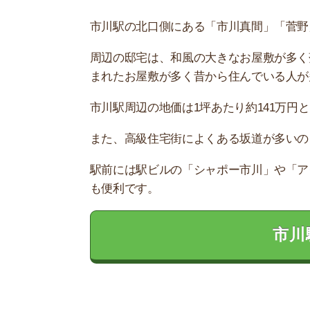
お部屋探しにお
【物件情報を毎
・550万件以
・通知機能で物
・最大5万円の
スモッカ
【シンプルで使
・累計500万
・内見予約が簡
・仲介手数料を
CANARY