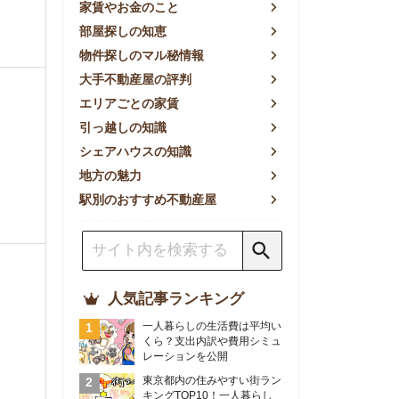
方の魅力
別のおすすめ不動産屋
人気記事ランキング
一人暮らしの生活費は平均い
くら？支出内訳や費用シミュ
レーションを公開
東京都内の住みやすい街ラン
キングTOP10！一人暮らし
におすすめの駅も公開
【2026年最新】
【2026年】賃貸サイトおす
すめランキング！全50社の
物件探しサイトを比較検証
おすすめの良い不動産屋ラン
キングTOP10！プロが賃貸
仲介業者を徹底比較
部屋探しアプリ全27社徹底
比較！物件探しアプリランキ
ングTOP5【ニーズ別】
賃貸の家賃保証会社で審査が