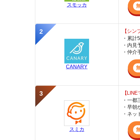
CANARY
【LINEで物件
・一都三県ほぼ
・早朝から深夜
・ネットにない
スミカ
監修
豊田 明
不動産屋「家AGENT」の営業マン
宅地建物取引士
賃貸の仲介会社「家AGENT」の現役の営業マ