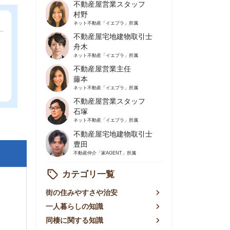
不動産屋営業主任
藤本
ネット不動産
「イエプラ」所属
不動産屋営業スタッフ
石塚
ネット不動産
「イエプラ」所属
不動産屋宅地建物取引士
豊田
不動産仲介
「家AGENT」所属
カテゴリ一覧
の住みやすさや治安
人暮らしの知識
棲に関する知識
賃やお金のこと
屋探しの知恵
件探しのマル秘情報
手不動産屋の評判
リアごとの家賃
っ越しの知識
ェアハウスの知識