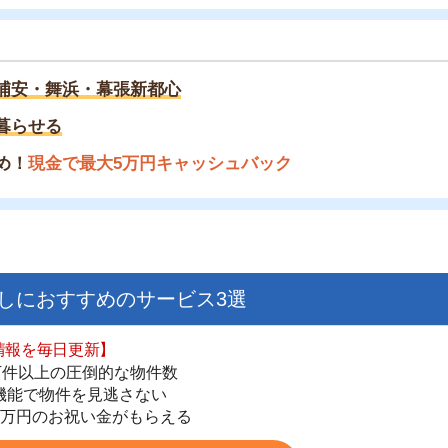
る
金で最大5万円キャッシュバック
すすめのサービス3選
日更新】
上の圧倒的な物件数
街
件を見逃さない
一
お祝い金がもらえる
同
家
ダウンロードはこちら
部
物
大
いやすい】
エ
ダウンロードを突破
単にできる
引
最低金額保証
シ