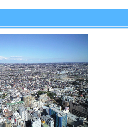
店舗
ア
芸術家や文化人が多く住んでいたことで知られています。
いた街並みが特徴です。松やマキなど、和風の生け垣で囲
す。
葉県の中でもトップクラスの高さです。
で、自転車での移動は大変なエリアもあります。
オーレ市川」というショッピングモールがあり、買い物に
物件を探す