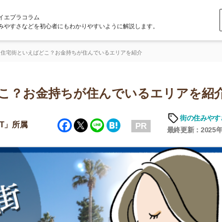
ラム
どを初心者にもわかりやすいように解説します。
えばどこ？お金持ちが住んでいるエリアを紹介
お金持ちが住んでいるエリアを紹介
街の住みやすさや治安
Facebook
Twitter
Line
Hatena
PR
最終更新：2025年6月19日
店舗
ア