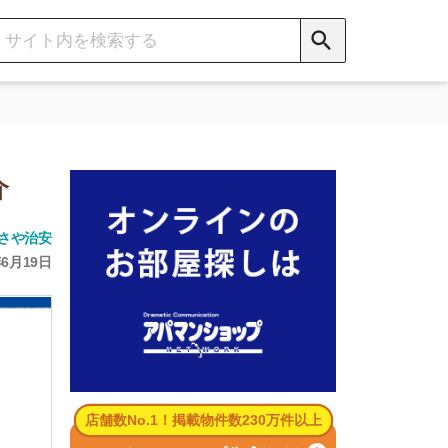
数No.1！掲載物件数230万件以上
パマンショップ公式サイト