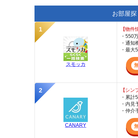
【LINEで物件
・一都三県ほぼ
・早朝から深夜
・ネットにない
スミカ
新浦安(浦安市)