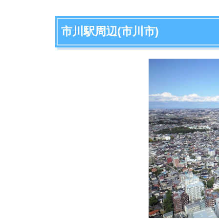
市川駅の北口側にある「市川真間」「菅野」は、
周辺の邸宅は、和風の大きなお屋敷が多く落ち着
まれたお屋敷が多く昔から住んでいる人が多いで
市川駅周辺の地価は1坪あたり約141万円と、千
また、高級住宅街によくある坂道が多いのも特徴
駅前には駅ビルの「シャポー市川」や「アクティ
も便利です。
市川駅の