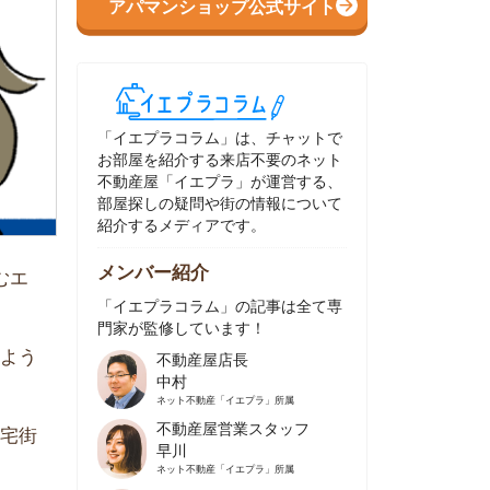
イエプラコラム」は、チャットで
部屋を紹介する来店不要のネット
動産屋「イエプラ」が運営する、
屋探しの疑問や街の情報について
介するメディアです。
ンバー紹介
イエプラコラム」の記事は全て専
家が監修しています！
不動産屋店長
中村
ネット不動産
「イエプラ」所属
不動産屋営業スタッフ
早川
ネット不動産
「イエプラ」所属
不動産屋営業スタッフ
村野
ネット不動産
「イエプラ」所属
不動産屋宅地建物取引士
舟木
ネット不動産
「イエプラ」所属