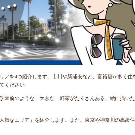
「
お
不
部
紹
メ
4つ紹介します。市川や新浦安など、富裕層が多く住むエ
さい。
「
門
のような「大きな一軒家がたくさんある、絵に描いたよう
エリア」を紹介します。また、東京や神奈川の高級住宅街
舞浜・幕張新都心