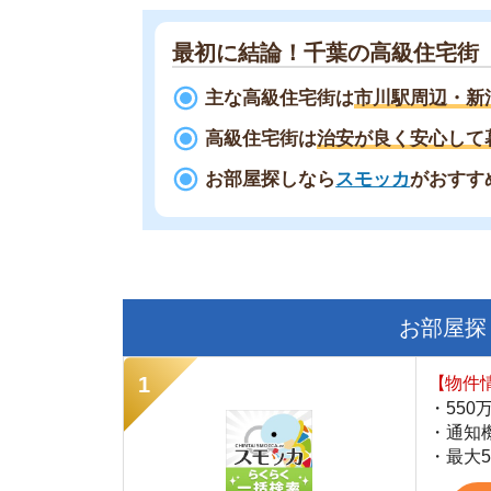
高級住宅街は
治安が良く安心して暮らせ
お部屋探しなら
スモッカ
がおすすめ！
現
お部屋探しにお
【物件情報を毎
・550万件以
・通知機能で物
・最大5万円の
スモッカ
【シンプルで使
・累計500万
・内見予約が簡
・仲介手数料を