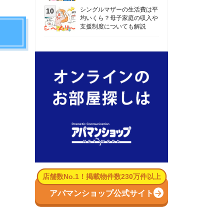
数No.1！掲載物件数230万件以上
パマンショップ公式サイト