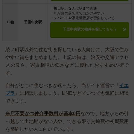
・梅田駅、なんば駅まで直通
・ICが目の前で車で出かけやすい
・デパートや家電量販店が密集している
10位
千里中央駅
千里中央駅の物件を探してもらう
綾ノ町駅以外で住む街を探している人向けに、大阪で住み
やすい街をまとめました。上記の街は、治安や交通アクセ
スの良さ、家賃相場の低さなどに優れたおすすめの街で
す。
自分がどこに住むべきか迷ったら、当サイト運営の「
イエ
プラ
」に相談しましょう。LINEなどでいつでも気軽に相談
できます。
来店不要かつ仲介手数料が基本0円
なので、地方からの引
っ越しで土地勘がない人や、できる限り交通費や初期費用
を節約したい人に向いています。