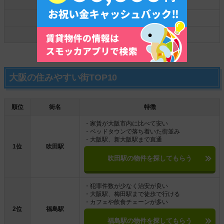
ローソン
1件
サンクス
0件
その他
0件
大阪の住みやすい街TOP10
順位
街名
特徴
・家賃が大阪市内に比べて安い
・ベッドタウンで落ち着いた街並み
・大阪駅、新大阪駅まで直通
1位
吹田駅
吹田駅の物件を探してもらう
・犯罪件数が少なく治安が良い
・大阪駅、梅田駅まで徒歩で行ける
・カフェや飲食チェーンが多い
2位
福島駅
福島駅の物件を探してもらう