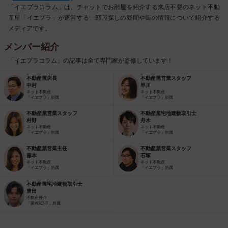
「イエプラコラム」は、チャットでお部屋を紹介する来店不要のネット不動
産屋「イエプラ」が運営する、部屋探しの疑問や街の情報について紹介する
メディアです。
メンバー紹介
「イエプラコラム」の記事は全て専門家が監修しています！
不動産屋店長
不動産屋営業スタッフ
中村
早川
ネット不動産
ネット不動産
「イエプラ」所属
「イエプラ」所属
不動産屋営業スタッフ
不動産屋宅地建物取引士
村野
舟木
ネット不動産
ネット不動産
「イエプラ」所属
「イエプラ」所属
不動産屋営業主任
不動産屋営業スタッフ
藤本
石塚
ネット不動産
ネット不動産
「イエプラ」所属
「イエプラ」所属
不動産屋宅地建物取引士
豊田
不動産仲介
「家AGENT」所属