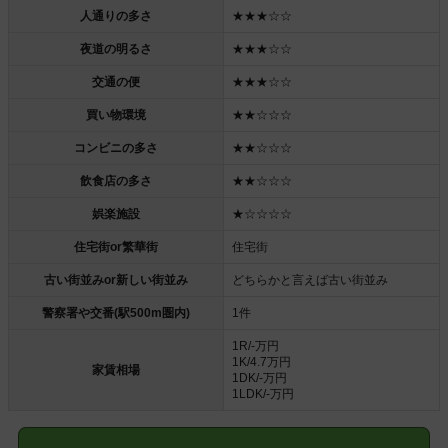
人通りの多さ
★★★☆☆
夜道の明るさ
★★★☆☆
交通の便
★★★☆☆
買い物環境
★★☆☆☆
コンビニの多さ
★★☆☆☆
飲食店の多さ
★★☆☆☆
娯楽施設
★☆☆☆☆
住宅街or繁華街
住宅街
古い街並みor新しい街並み
どちらかと言えば古い街並み
警察署や交番(駅500m圏内)
1件
1R/-万円
1K/4.7万円
家賃相場
1DK/-万円
1LDK/-万円