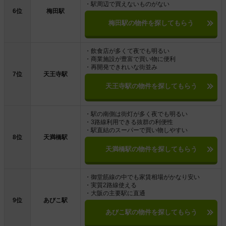
・駅周辺で買えないものがない
6位
梅田駅
梅田駅の物件を探してもらう
・飲食店が多くて夜でも明るい
・商業施設が豊富で買い物に便利
・再開発できれいな街並み
7位
天王寺駅
天王寺駅の物件を探してもらう
・駅の南側は街灯が多く夜でも明るい
・3路線利用できる抜群の利便性
・駅直結のスーパーで買い物しやすい
8位
天満橋駅
天満橋駅の物件を探してもらう
・御堂筋線の中でも家賃相場がかなり安い
・実質2路線使える
・大阪の主要駅に直通
9位
あびこ駅
あびこ駅の物件を探してもらう