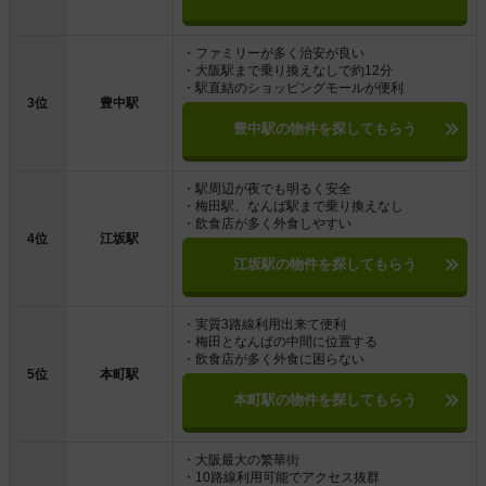
・ファミリーが多く治安が良い
・大阪駅まで乗り換えなしで約12分
・駅直結のショッピングモールが便利
3位
豊中駅
豊中駅の物件を探してもらう
・駅周辺が夜でも明るく安全
・梅田駅、なんば駅まで乗り換えなし
・飲食店が多く外食しやすい
4位
江坂駅
江坂駅の物件を探してもらう
・実質3路線利用出来て便利
・梅田となんばの中間に位置する
・飲食店が多く外食に困らない
5位
本町駅
本町駅の物件を探してもらう
・大阪最大の繁華街
・10路線利用可能でアクセス抜群