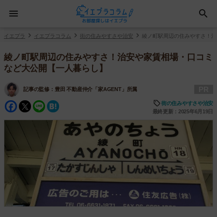
イエプラ
イエプラコラム
街の住みやすさや治安
綾ノ町駅周辺の住みやすさ！治
綾ノ町駅周辺の住みやすさ！治安や家賃相場・口コミ
など大公開【一人暮らし】
PR
記事の監修：
豊田 不動産仲介「家AGENT」所属
Facebook
Twitter
Line
Hatena
街の住みやすさや治安
最終更新：2025年6月19日