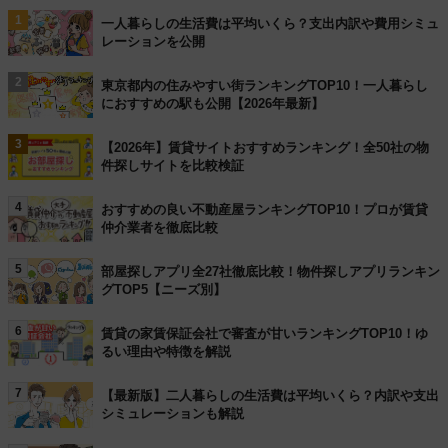
1
一人暮らしの生活費は平均いくら？支出内訳や費用シミュ
レーションを公開
2
東京都内の住みやすい街ランキングTOP10！一人暮らし
におすすめの駅も公開【2026年最新】
3
【2026年】賃貸サイトおすすめランキング！全50社の物
件探しサイトを比較検証
4
おすすめの良い不動産屋ランキングTOP10！プロが賃貸
仲介業者を徹底比較
5
部屋探しアプリ全27社徹底比較！物件探しアプリランキン
グTOP5【ニーズ別】
6
賃貸の家賃保証会社で審査が甘いランキングTOP10！ゆ
るい理由や特徴を解説
7
【最新版】二人暮らしの生活費は平均いくら？内訳や支出
シミュレーションも解説