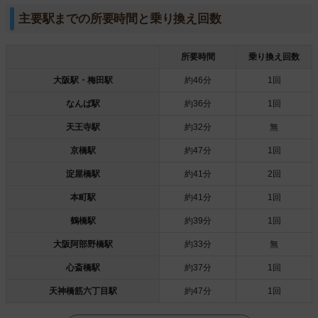
主要駅までの所要時間と乗り換え回数
所要時間
乗り換え回数
大阪駅・梅田駅
約46分
1回
なんば駅
約36分
1回
天王寺駅
約32分
無
京橋駅
約47分
1回
淀屋橋駅
約41分
2回
本町駅
約41分
1回
鶴橋駅
約39分
1回
大阪阿部野橋駅
約33分
無
心斎橋駅
約37分
1回
天神橋筋六丁目駅
約47分
1回