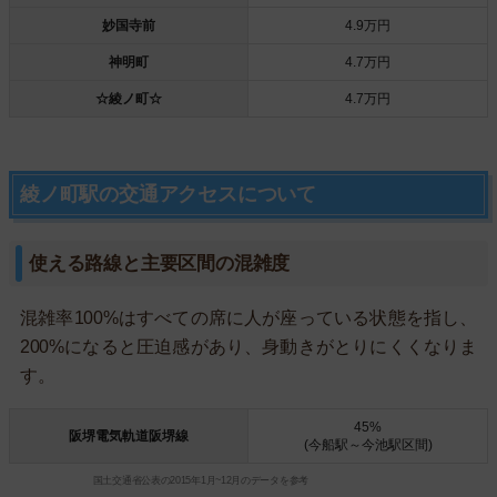
妙国寺前
4.9万円
神明町
4.7万円
☆綾ノ町☆
4.7万円
綾ノ町駅の交通アクセスについて
使える路線と主要区間の混雑度
混雑率100%はすべての席に人が座っている状態を指し、
200%になると圧迫感があり、身動きがとりにくくなりま
す。
45%
阪堺電気軌道阪堺線
(今船駅～今池駅区間)
国土交通省公表の2015年1月~12月のデータを参考