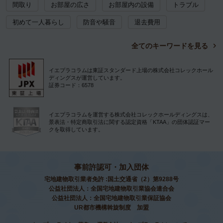
間取り
お部屋の広さ
お部屋内の設備
トラブル
初めて一人暮らし
防音や騒音
退去費用
全てのキーワードを見る
イエプラコラムは東証スタンダード上場の株式会社コレックホール
ディングスが運営しています。
証券コード：6578
イエプラコラムを運営する株式会社コレックホールディングスは、
景表法・特定商取引法に関する認定資格「KTAA」の団体認証マー
クを取得しています。
事前許認可・加入団体
宅地建物取引業者免許 :国土交通省（2）第9288号
公益社団法人：全国宅地建物取引業協会連合会
公益社団法人：全国宅地建物取引業保証協会
UR都市機構斡旋制度 加盟