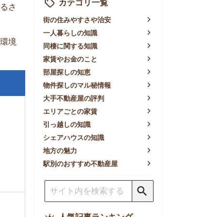
賃やお金のこと
屋探しの知恵
件探しのマル秘情報
手不動産屋の評判
リアごとの家賃
っ越しの知識
ェアハウスの知識
方の魅力
別のおすすめ不動産屋
人気記事ランキング
一人暮らしの生活費は平均い
くら？支出内訳や費用シミュ
レーションを公開
東京都内の住みやすい街ラン
キングTOP10！一人暮らし
におすすめの駅も公開
【2026年最新】
【2026年】賃貸サイトおす
すめランキング！全50社の