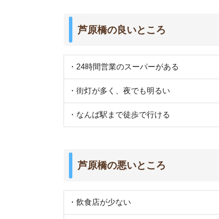
・飲食店が少ない
・ホームレスがいる
・カラオケやボーリング場などの娯楽施設がない
・コンビニが少ない
街の住みやすさは不動産屋に聞くと良
不動産屋は地域情報に詳しいです。駅周辺の治安
産屋に相談しましょう。
当サイト運営の「
イエプラ
」は、LINEで最適なお
い
未公開物件も取り扱っている
ので、お部屋探し
さらに、
仲介手数料が基本無料
です。初期費用を