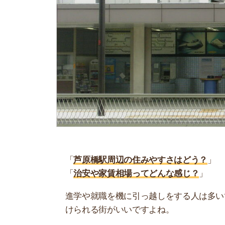
「
芦原橋駅周辺の住みやすさはどう？
」
「
治安や家賃相場ってどんな感じ？
」
進学や就職を機に引っ越しをする人は多いです。
けられる街がいいですよね。
しかし、気になる街の住みやすさを調べてみても
く落ち着けない、坂があって辛いということも…
当記事では、芦原橋駅周辺の住みやすさについて
や実際に住んでいる人の口コミも公開しています