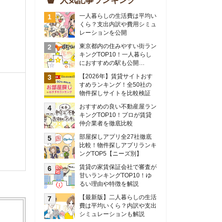
物件探しサイトを比較検証
おすすめの良い不動産屋ラン
キングTOP10！プロが賃貸
仲介業者を徹底比較
部屋探しアプリ全27社徹底
比較！物件探しアプリランキ
ングTOP5【ニーズ別】
賃貸の家賃保証会社で審査が
甘いランキングTOP10！ゆ
るい理由や特徴を解説
【最新版】二人暮らしの生活
費は平均いくら？内訳や支出
シミュレーションも解説
東京のおすすめ不動産会社ラ
ンキングTOP10を大公開！
カップルの同棲におすすめの
間取りは？実例をもとに最適
なお部屋を解説！
シングルマザーの生活費は平
均いくら？母子家庭の収入や
支援制度についても解説