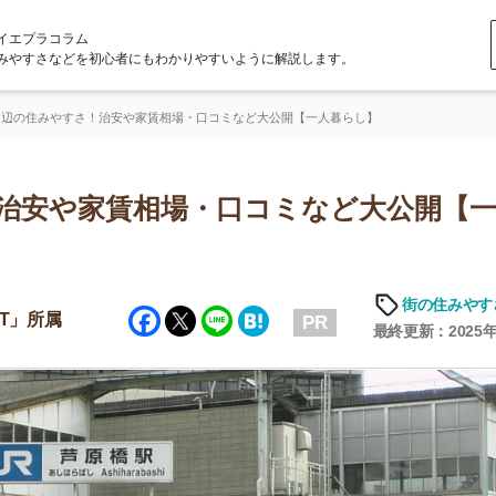
ラム
どを初心者にもわかりやすいように解説します。
すさ！治安や家賃相場・口コミなど大公開【一人暮らし】
や家賃相場・口コミなど大公開【一人暮
「
お
街の住みやすさや治安
Facebook
Twitter
Line
Hatena
不
PR
部
最終更新：2025年6月19日
紹
メ
「
門