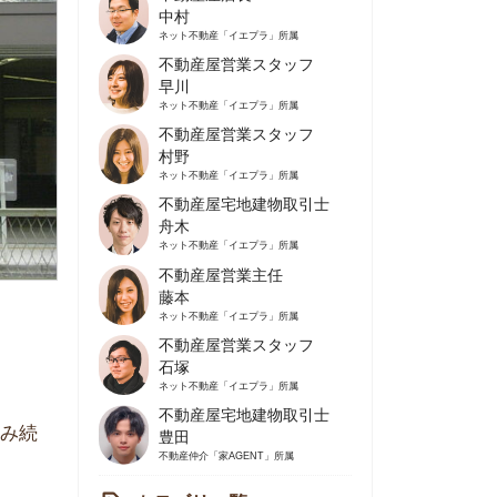
不動産屋営業スタッフ
早川
ネット不動産
「イエプラ」所属
不動産屋営業スタッフ
村野
ネット不動産
「イエプラ」所属
不動産屋宅地建物取引士
舟木
ネット不動産
「イエプラ」所属
不動産屋営業主任
藤本
ネット不動産
「イエプラ」所属
不動産屋営業スタッフ
石塚
ネット不動産
「イエプラ」所属
不動産屋宅地建物取引士
豊田
不動産仲介
「家AGENT」所属
カテゴリ一覧
の住みやすさや治安
人暮らしの知識
棲に関する知識