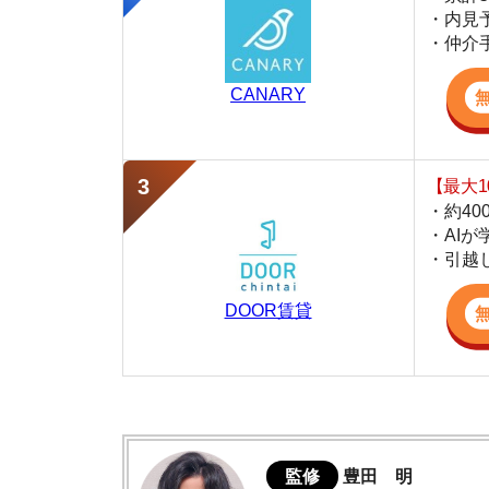
・約400万件
・AIが学習し
・引越し見積も
DOOR賃貸
監修
豊田 明
不動産屋「家AGENT」の営業マン
宅地建物取引士
賃貸の仲介会社「家AGENT」の現役の営業マ
ての経験と専門知識を活かして、お部屋探しや
芦原橋の住みやすさデータ
芦原橋駅周辺は治安が良い