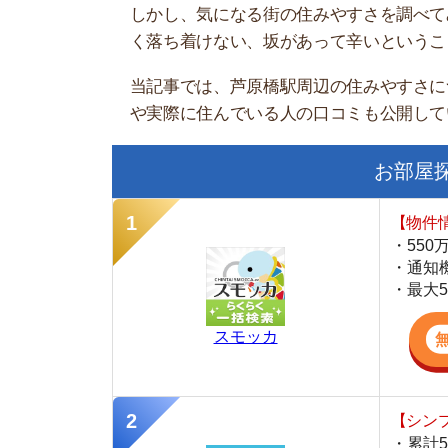
お部屋探しに
【物件情報を毎
・550万件以
・通知機能で物
・最大5万円の
スモッカ
【シンプルで使
・累計500万
・内見予約が簡
・仲介手数料を
CANARY
【最大10万円