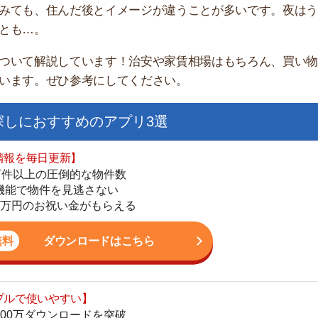
家
部
おすすめのアプリ3選
物
大
日更新】
エ
上の圧倒的な物件数
引
件を見逃さない
シ
お祝い金がもらえる
地
駅
ダウンロードはこちら
いやすい】
ダウンロードを突破
単にできる
1
最低金額保証
ダウンロードはこちら
2
3
お祝い金もらえる】