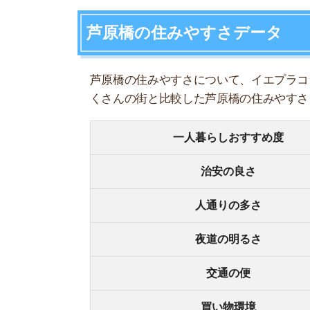
人通りの多さ
夜道の明るさ
交通の便
買い物環境
コンビニの多さ
飲食店の多さ
娯楽施設
住宅街or繁華街
古い街並みor新しい街並み
警察署や交番(駅500m圏内)