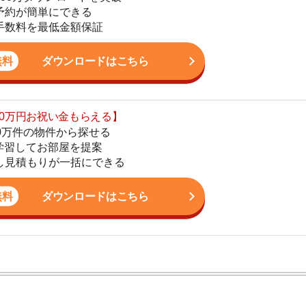
の物件から探せる
てお部屋を提案
4
りが一括にできる
5
ダウンロードはこちら
6
7
8
9
ン。宅地建物取引士の資格を取得している。営業マンとし
入居審査についての不安や疑問を解決しています。
10