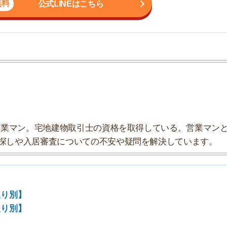
地
駅
ン。宅地建物取引士の資格を取得している。営業マンとし
入居審査についての不安や疑問を解決しています。
1
2
3
4
5
っています。
6
家賃相場