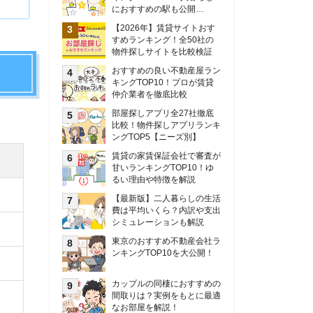
甘いランキングTOP10！ゆ
るい理由や特徴を解説
【最新版】二人暮らしの生活
費は平均いくら？内訳や支出
シミュレーションも解説
東京のおすすめ不動産会社ラ
ンキングTOP10を大公開！
カップルの同棲におすすめの
間取りは？実例をもとに最適
なお部屋を解説！
シングルマザーの生活費は平
均いくら？母子家庭の収入や
支援制度についても解説