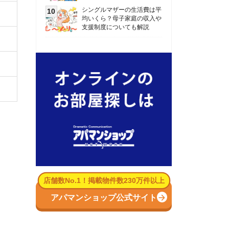
数No.1！掲載物件数230万件以上
パマンショップ公式サイト