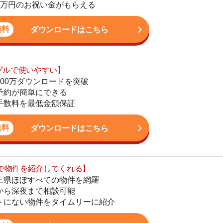
いやすい】
ダウンロードを突破
単にできる
最低金額保証
ダウンロードはこちら
を紹介してくれる】
すべての物件を網羅
街
まで相談可能
一
物件をタイムリーに紹介
同
公式LINEはこちら
家
部
物
大
エ
引
シ