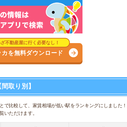
較して、家賃相場が低い駅をランキングにしました！駅名
だけます。
2位
3位
▼西新井大師西駅
▼小菅駅
▼舎人公園駅
▼足立小台駅
▼西新井駅
▼梅島駅
▼扇大橋駅
▼高野駅
▼江北駅
▼谷在家駅
▼江北駅
▼谷在家駅
▼谷在家駅
▼高野駅
▼竹ノ塚駅
▼高野駅