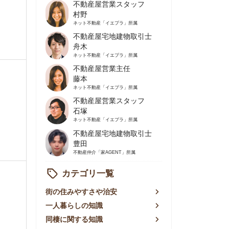
不動産屋営業主任
藤本
ネット不動産
「イエプラ」所属
不動産屋営業スタッフ
石塚
ネット不動産
「イエプラ」所属
不動産屋宅地建物取引士
豊田
不動産仲介
「家AGENT」所属
カテゴリ一覧
の住みやすさや治安
人暮らしの知識
棲に関する知識
賃やお金のこと
屋探しの知恵
件探しのマル秘情報
手不動産屋の評判
リアごとの家賃
っ越しの知識
ェアハウスの知識