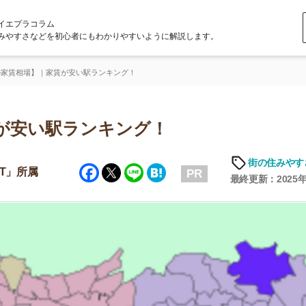
ラム
どを初心者にもわかりやすいように解説します。
｜家賃が安い駅ランキング！
い駅ランキング！
街の住みやすさや治安
Facebook
Twitter
Line
Hatena
PR
最終更新：2025年6月20日
店舗
ア