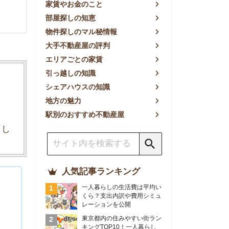
方の魅力
別のおすすめ不動産屋
人気記事ランキング
一人暮らしの生活費は平均い
くら？支出内訳や費用シミュ
レーションを公開
東京都内の住みやすい街ラン
キングTOP10！一人暮らし
におすすめの駅も公開
【2026年最新】
【2026年】賃貸サイトおす
すめランキング！全50社の
物件探しサイトを比較検証
おすすめの良い不動産屋ラン
キングTOP10！プロが賃貸
仲介業者を徹底比較
部屋探しアプリ全27社徹底
比較！物件探しアプリランキ
ングTOP5【ニーズ別】
賃貸の家賃保証会社で審査が