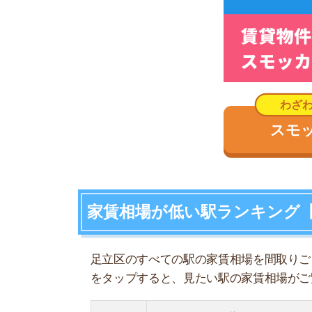
足立区のすべての駅の家賃相場を間取りごとで比
をタップすると、見たい駅の家賃相場がご覧いた
1位
1R
▼北綾瀬駅
1K
▼谷在家駅
1DK
▼青井駅
1LDK
▼竹ノ塚駅
2K
▼六町駅
2DK
▼見沼代親水公園駅
2LDK
▼舎人駅
3LDK
▼北綾瀬駅