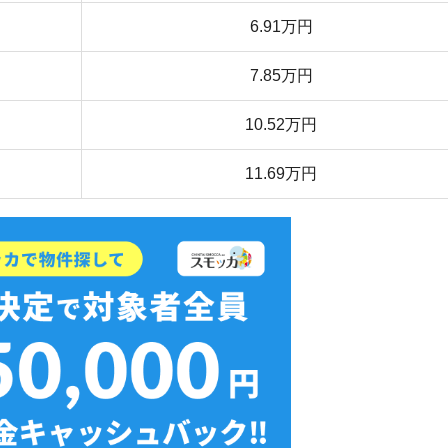
店舗
ア
無料ダウンロード
り別】