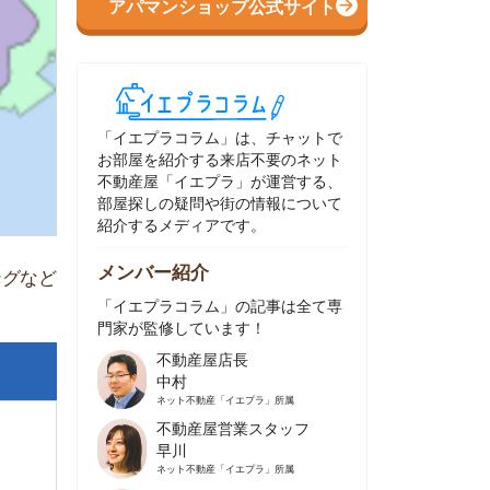
イエプラコラム」は、チャットで
部屋を紹介する来店不要のネット
動産屋「イエプラ」が運営する、
屋探しの疑問や街の情報について
介するメディアです。
ンバー紹介
イエプラコラム」の記事は全て専
家が監修しています！
不動産屋店長
中村
ネット不動産
「イエプラ」所属
不動産屋営業スタッフ
早川
ネット不動産
「イエプラ」所属
不動産屋営業スタッフ
村野
ネット不動産
「イエプラ」所属
不動産屋宅地建物取引士
舟木
ネット不動産
「イエプラ」所属