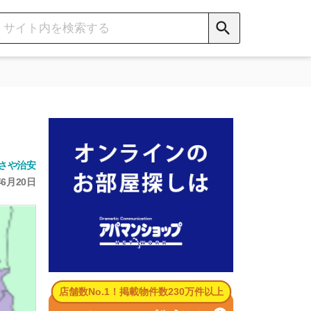
数No.1！掲載物件数230万件以上
パマンショップ公式サイト