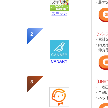
【シンプルで使
・累計500万
・内見予約が簡
・仲介手数料を
CANARY
【LINEで物件
・一都三県ほぼ
・早朝から深夜
・ネットにない
スミカ
監修
豊田 明