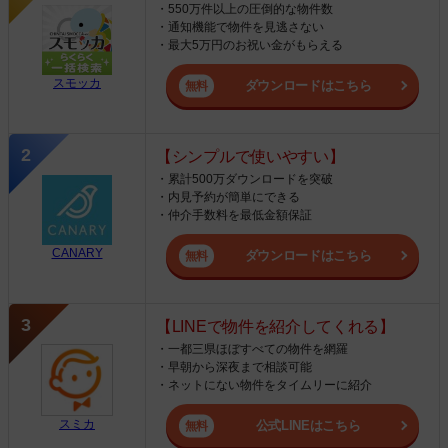
・550万件以上の圧倒的な物件数
・通知機能で物件を見逃さない
・最大5万円のお祝い金がもらえる
スモッカ
ダウンロードはこちら
【シンプルで使いやすい】
・累計500万ダウンロードを突破
・内見予約が簡単にできる
・仲介手数料を最低金額保証
CANARY
ダウンロードはこちら
【LINEで物件を紹介してくれる】
・一都三県ほぼすべての物件を網羅
・早朝から深夜まで相談可能
・ネットにない物件をタイムリーに紹介
スミカ
公式LINEはこちら