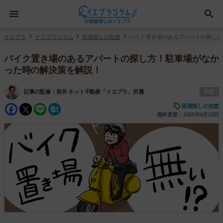
イエプラ
イエプラコラム
部屋探しの知恵
バイク置き場のあるアパートの探し方
バイク置き場のあるアパートの探し方！駐車場がなか
った時の解決策を解説！
PR
記事の監修：
岩井 ネット不動産「イエプラ」所属
Facebook
Twitter
Line
Hatena
部屋探しの知恵
最終更新：2025年6月20日