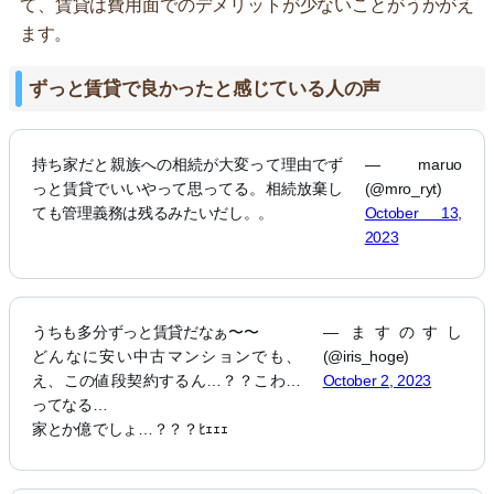
て、賃貸は費用面でのデメリットが少ないことがうかがえ
ます。
ずっと賃貸で良かったと感じている人の声
持ち家だと親族への相続が大変って理由でず
— maruo
っと賃貸でいいやって思ってる。相続放棄し
(@mro_ryt)
ても管理義務は残るみたいだし。。
October 13,
2023
うちも多分ずっと賃貸だなぁ〜〜
— ますのすし
どんなに安い中古マンションでも、
(@iris_hoge)
え、この値段契約するん…？？こわ…
October 2, 2023
ってなる…
家とか億でしょ…？？？ﾋｪｪｪ