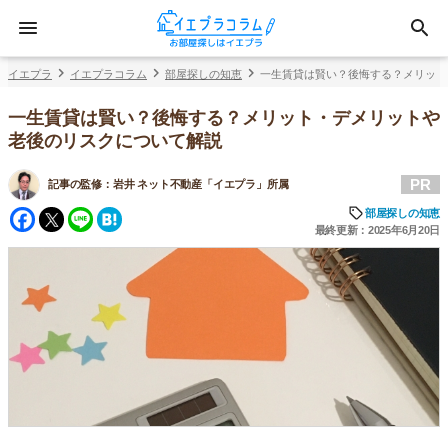
イエプラ
イエプラコラム
部屋探しの知恵
一生賃貸は賢い？後悔する？メリット
一生賃貸は賢い？後悔する？メリット・デメリットや
老後のリスクについて解説
PR
記事の監修：
岩井 ネット不動産「イエプラ」所属
Facebook
Twitter
Line
Hatena
部屋探しの知恵
最終更新：2025年6月20日