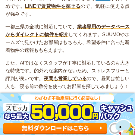
めです。
LINEで賃貸物件を探せる
ので、気軽に使える点
が強みです。
一都三県の全域に対応していて、
業者専用のデータベース
からダイレクトに物件を紹介
してくれます。SUUMOやホ
ームズで見かけたお部屋はもちろん、希望条件に合った新
着物件の速報ももらえます。
また、AIではなくスタッフが丁寧に対応しているのも大き
な特徴です。的外れな案内がないため、ストレスフリーと
評判が良いです。
夜間も営業している
ので、昼間は忙しい
人も、寝る前の数分を使ってお部屋を探してみましょう！
LINEで気軽にお部屋を探せる！
スミカの公式LINEはこちら