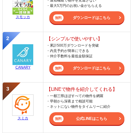
・通知機能で物件を見逃さない
・最大5万円のお祝い金がもらえる
スモッカ
ダウンロードはこちら
【シンプルで使いやすい】
・累計500万ダウンロードを突破
・内見予約が簡単にできる
・仲介手数料を最低金額保証
CANARY
ダウンロードはこちら
【LINEで物件を紹介してくれる】
・一都三県ほぼすべての物件を網羅
・早朝から深夜まで相談可能
・ネットにない物件をタイムリーに紹介
スミカ
公式LINEはこちら