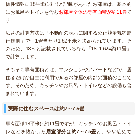
物件情報に18平米(18㎡)と記載があったお部屋は、基本的
にお風呂やトイレを含む
お部屋全体の専有面積が約11畳
で
す。
広さの計算方法は「不動産の表示に関する公正競争規約施
行規則」で、1畳当たり1.62平米と決められています。そ
のため、18㎡と記載されているなら「18÷1.62=約11畳」
で計算します。
そもそも専有面積とは、マンションやアパートなどで、居
住者だけが自由に利用できるお部屋の内部の面積のことで
す。そのため、キッチンやお風呂・トイレなどの設備も含
まれています。
実際に住むスペースは約7～7.5畳
専有面積18平米は約11畳ですが、キッチンやお風呂・トイ
レなどを抜かした
居室部分は約7～7.5畳
と、やや広めで