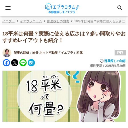
イエプラ
イエプラコラム
部屋探しの知恵
18平米は何畳？実際に使える広さは
18平米は何畳？実際に使える広さは？多い間取りやお
すすめレイアウトも紹介！
PR
記事の監修：
岩井 ネット不動産「イエプラ」所属
Facebook
Twitter
Line
Hatena
部屋探しの知恵
最終更新：2025年6月20日