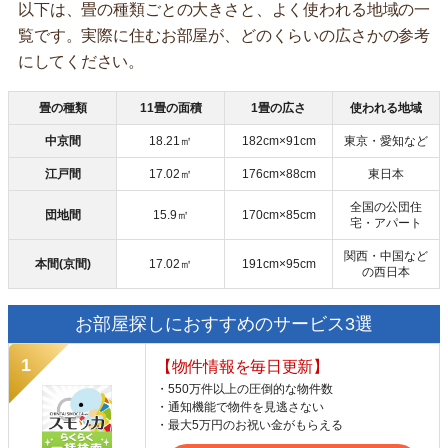
以下は、畳の種類ごとの大きさと、よく使われる地域の一
覧です。実際に住むお部屋が、どのくらいの広さかの参考
にしてください。
畳の種類
11畳の面積
1畳の広さ
使われる地域
中京間
18.21㎡
182cm×91cm
東京・愛知など
江戸間
17.02㎡
176cm×88cm
東日本
全国の公団住
団地間
15.9㎡
170cm×85cm
宅・アパート
関西・中国など
本間(京間)
17.02㎡
191cm×95cm
の西日本
お部屋探しにおすすめのサービス3選
【物件情報を毎日更新】
・550万件以上の圧倒的な物件数
・通知機能で物件を見逃さない
・最大5万円のお祝い金がもらえる