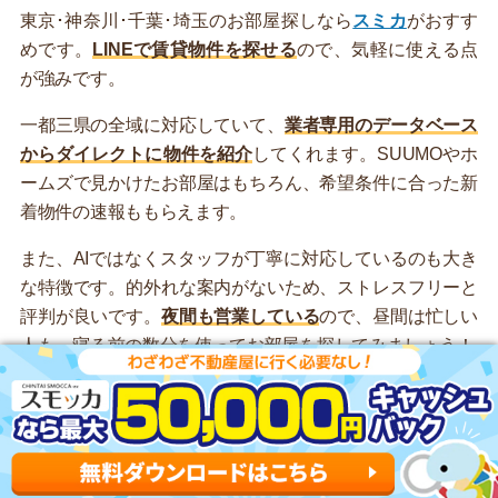
東京･神奈川･千葉･埼玉のお部屋探しなら
スミカ
がおすす
めです。
LINEで賃貸物件を探せる
ので、気軽に使える点
が強みです。
一都三県の全域に対応していて、
業者専用のデータベース
からダイレクトに物件を紹介
してくれます。SUUMOやホ
ームズで見かけたお部屋はもちろん、希望条件に合った新
着物件の速報ももらえます。
また、AIではなくスタッフが丁寧に対応しているのも大き
な特徴です。的外れな案内がないため、ストレスフリーと
評判が良いです。
夜間も営業している
ので、昼間は忙しい
人も、寝る前の数分を使ってお部屋を探してみましょう！
LINEで気軽にお部屋を探せる！
スミカの公式LINEはこちら