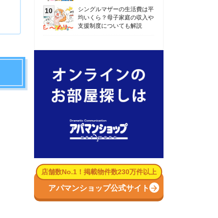
数No.1！掲載物件数230万件以上
パマンショップ公式サイト