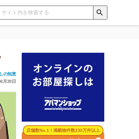
数No.1！掲載物件数230万件以上
パマンショップ公式サイト