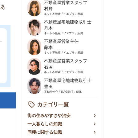
不動産屋営業主任
藤本
ネット不動産
「イエプラ」所属
不動産屋営業スタッフ
石塚
ネット不動産
「イエプラ」所属
不動産屋宅地建物取引士
豊田
不動産仲介
「家AGENT」所属
カテゴリ一覧
の住みやすさや治安
人暮らしの知識
棲に関する知識
賃やお金のこと
屋探しの知恵
件探しのマル秘情報
手不動産屋の評判
リアごとの家賃
っ越しの知識
ェアハウスの知識