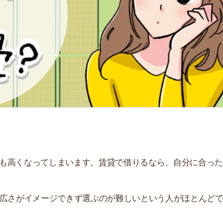
「
お
不
部
紹
メ
「
門
なってしまいます。賃貸で借りるなら、自分に合った丁度
イメージできず選ぶのが難しいという人がほとんどで
間取りなのかを解説しています。レイアウトの実例もあ