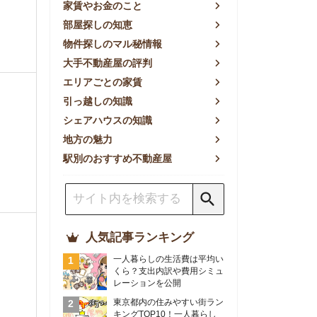
方の魅力
別のおすすめ不動産屋
人気記事ランキング
一人暮らしの生活費は平均い
くら？支出内訳や費用シミュ
レーションを公開
東京都内の住みやすい街ラン
キングTOP10！一人暮らし
におすすめの駅も公開
【2026年最新】
【2026年】賃貸サイトおす
すめランキング！全50社の
物件探しサイトを比較検証
おすすめの良い不動産屋ラン
キングTOP10！プロが賃貸
仲介業者を徹底比較
部屋探しアプリ全27社徹底
比較！物件探しアプリランキ
ングTOP5【ニーズ別】
賃貸の家賃保証会社で審査が