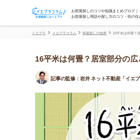
お部屋探しのコツや知識まとめブログ｜イエプラコ
お部屋探し用語や探し方のコツ・街の住みやすさな
イエプラ
イエプラコラム
部屋探しの知恵
16平米は何畳？居室部分の
16平米は何畳？居室部分の広さ
記事の監修：
岩井 ネット不動産「イエプラ」所