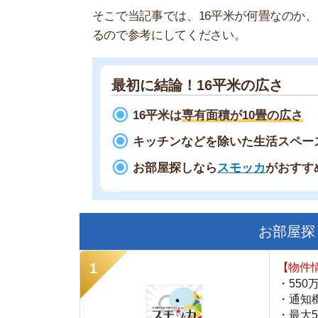
最初に結論！16平米の広さ
16平米は
専有面積が10畳の広さ
キッチンなどを除いた生活スペースは6.5
お部屋探しなら
スモッカ
がおすすめ！
現
お部屋探しにお
【物件情報を毎
・550万件以
・通知機能で物
・最大5万円の
スモッカ
【シンプルで使
・累計500万
・内見予約が簡