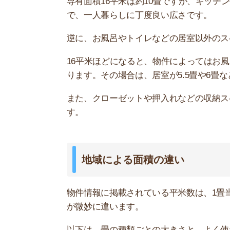
以下は、畳の種類ごとの大きさと、よく使われる
かの参考にしてください。
10畳の面積
中京間
16.56 ㎡
江戸間
15.47㎡
団地間
14.45㎡
本間(京間)
18.25㎡
お部屋探しにお
【物件情報を毎
・550万件以