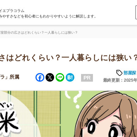
ラム
どを初心者にもわかりやすいように解説します。
広さはどれくらい？一人暮らしには狭い？
はどれくらい？一人暮らしには狭い？
部屋探しの知恵
Facebook
Twitter
Line
Hatena
属
PR
最終更新：2025年6月20日
店舗
ア