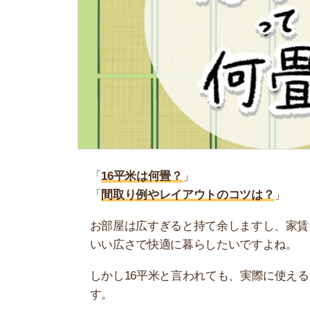
「
16平米は何畳？
」
「
間取り例やレイアウトのコツは？
」
お部屋は広すぎると持て余しますし、家賃も高く
いい広さで快適に暮らしたいですよね。
しかし16平米と言われても、実際に使える広さが
す。
そこで当記事では、16平米が何畳なのか、どんな
るので参考にしてください。