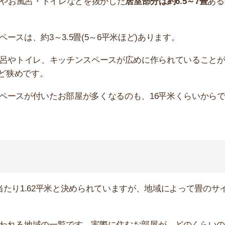
地域の一覧です。実際に住むお部屋が、どのくらいの広さ
1畳の広さ
使われる地域
182cm×91cm
東京・愛知など
176cm×88cm
東日本
全国の公団住宅・アパー
170cm×85cm
ト
191cm×95cm
関西・中国などの西日本
すすめのサービス3選
日更新】
上の圧倒的な物件数