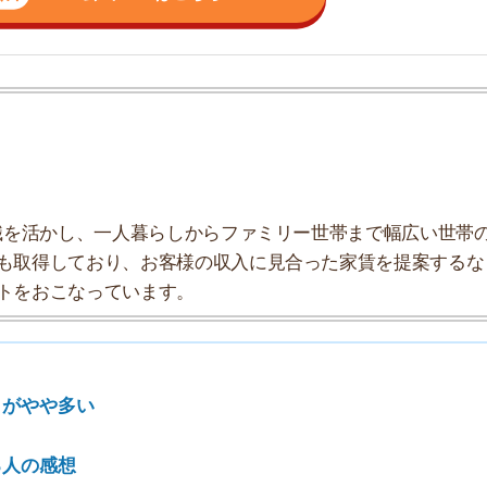
しており、お客様の収入に見合った家賃を提案するな
こなっています。
7
8
多い
9
想
10