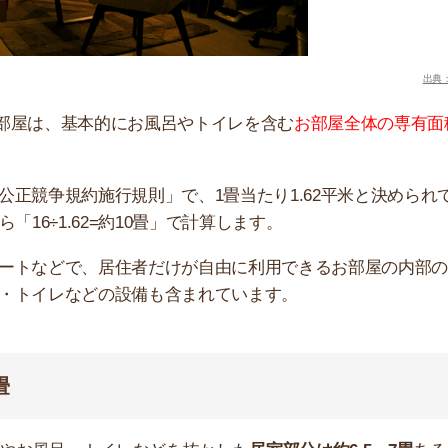
風呂・トイレなどを抜かした
居室部分は約6.5～7畳
あるの
3～3.5畳(5～6平米ほど)あります。
イレ、キッチンスペースが広めに作られていることがあ
です。
付いたお部屋が多くなるのも、16平米くらいからで
.62平米と決められていますが、地域によって畳のサイズ