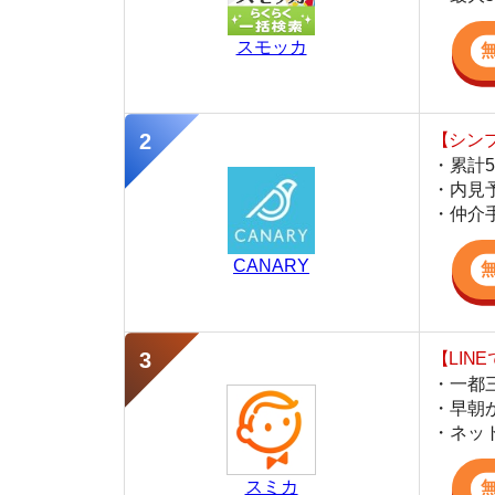
・仲介手数料を
CANARY
【LINEで物件
・一都三県ほぼ
・早朝から深夜
・ネットにない
スミカ
監修
岩井 勇太
ファイナンシャル・プランナー
宅地建物取引士
日本FP協会認定のFP。お金に関する知識を活