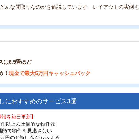
畳ほど
金で最大5万円キャッシュバック
すすめのサービス3選
日更新】
街
上の圧倒的な物件数
一
件を見逃さない
同
お祝い金がもらえる
家
部
ダウンロードはこちら
物
大
エ
いやすい】
引
ダウンロードを突破
単にできる
シ