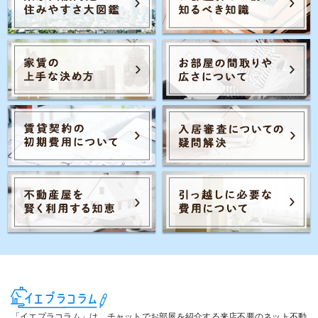
Posts navigation
4
1
…
3
5
…
「イエプラコラム」は、チャットでお部屋を紹介する来店不要のネット不動