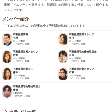
産屋「イエプラ」が運営する、部屋探しの疑問や街の情報について紹介する
メディアです。
メンバー紹介
「イエプラコラム」の記事は全て専門家が監修しています！
不動産屋店長
不動産屋営業スタッフ
中村
早川
ネット不動産
ネット不動産
「イエプラ」所属
「イエプラ」所属
不動産屋営業スタッフ
不動産屋宅地建物取引士
村野
舟木
ネット不動産
ネット不動産
「イエプラ」所属
「イエプラ」所属
不動産屋営業主任
不動産屋営業スタッフ
藤本
石塚
ネット不動産
ネット不動産
「イエプラ」所属
「イエプラ」所属
不動産屋宅地建物取引士
豊田
不動産仲介
「家AGENT」所属
カテゴリ一覧