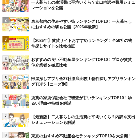
1
一人暮らしの生活費は平均いくら？支出内訳や費用シミュ
レーションを公開
2
東京都内の住みやすい街ランキングTOP10！一人暮らし
におすすめの駅も公開【2026年最新】
3
【2026年】賃貸サイトおすすめランキング！全50社の物
件探しサイトを比較検証
4
おすすめの良い不動産屋ランキングTOP10！プロが賃貸
仲介業者を徹底比較
5
部屋探しアプリ全27社徹底比較！物件探しアプリランキン
グTOP5【ニーズ別】
6
賃貸の家賃保証会社で審査が甘いランキングTOP10！ゆ
るい理由や特徴を解説
7
【最新版】二人暮らしの生活費は平均いくら？内訳や支出
シミュレーションも解説
8
東京のおすすめ不動産会社ランキングTOP10を大公開！