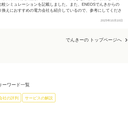
比較シミュレーションを記載しました。また、ENEOSでんきからの
り換えにおすすめの電力会社も紹介しているので、参考にしてくださ
。
2025年10月10日
chevron_r
でんきーの トップページへ
キーワード一覧
会社の評判
サービスの解説