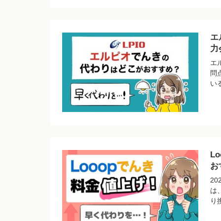
エ
力
エ
問
い
L
お
2
は
り