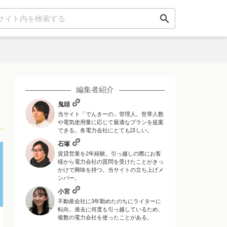
search
編集者紹介
鬼頭
当サイト「でんきーの」管理人。世帯人数
や電気使用量に応じて最適なプランを提案
できる。各電力会社にとても詳しい。
石塚
賃貸営業を2年経験。引っ越しの際にお客
様から電力会社の質問を受けたことがきっ
かけで興味を持つ。当サイトの立ち上げメ
ンバー。
小宮
不動産会社に3年勤めたのちにライターに
転向。過去に何度も引っ越しているため、
複数の電力会社を使ったことがある。