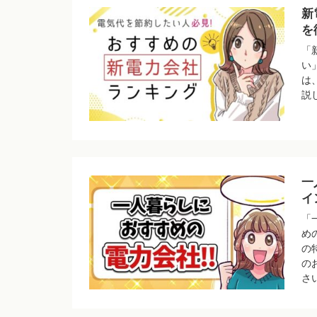
新
を
「
い
は
説
一
イ
「
め
の
の
さ