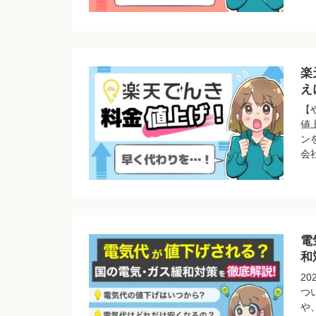
楽
え
【
値
ン
会
電
和
2
つ
や