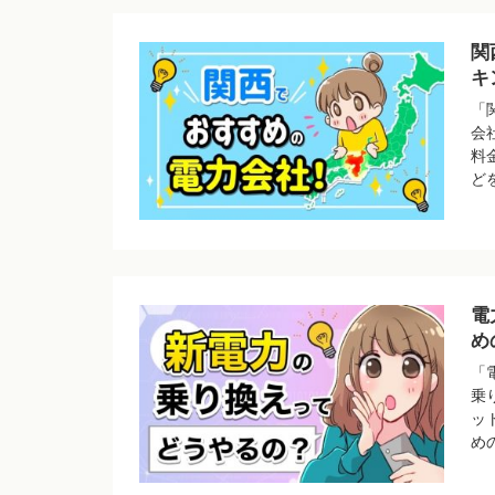
関
キ
「
会
料
ど
電
め
「
乗
ッ
め