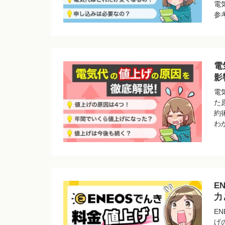
電
参
電
影
電
た
約
わ
E
力
E
げ