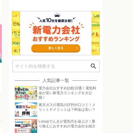
search
人気記事一覧
電力会社おすすめ比較10選！電気料
金が安い新電力ランキングを大公
開！
東京ガスの電気の評判や口コミ！メ
リットデメリットは？料金は安い？
Looopでんきが電気代を値上げ！乗
り換えにおすすめの電力会社を紹介