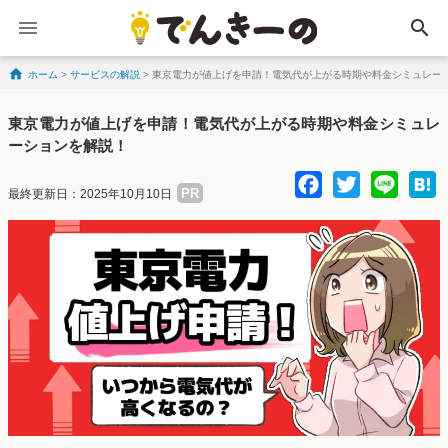
search
ホーム
>
サービスの解説
>
東京電力が値上げを申請！電気代が上がる時期や料金シミュレー
Skip to content
東京電力が値上げを申請！電気代が上がる時期や料金シミュレ
ーションを解説！
Facebo
Twitte
Lin
PR
最終更新日：2025年10月10日