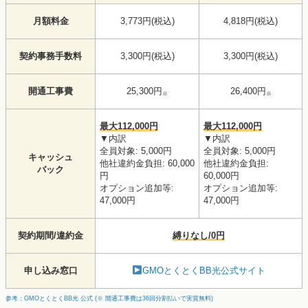
月額料金
3,773円(税込)
4,818円(税込)
契約事務手数料
3,300円(税込)
3,300円(税込)
開通工事費
25,300円
26,400円
※
※
最大112,000円
最大112,000円
▼内訳
▼内訳
全員対象: 5,000円
全員対象: 5,000円
キャッシュ
他社違約金負担: 60,000
他社違約金負担:
バック
円
60,000円
オプション追加等:
オプション追加等:
47,000円
47,000円
契約期間/違約金
縛りなし/0円
申し込み窓口
GMOとくとくBB光公式サイト
参考：GMOとくとくBB光 公式 (※ 開通工事費は36回分割払いで実質無料)