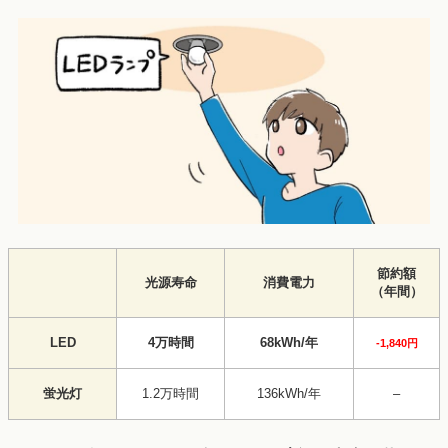
節約額
光源寿命
消費電力
（年間）
LED
4万時間
68kWh/年
-1,840円
蛍光灯
1.2万時間
136kWh/年
–