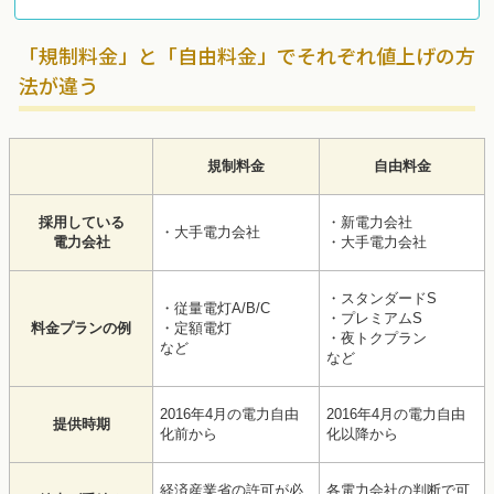
「規制料金」と「自由料金」でそれぞれ値上げの方
法が違う
規制料金
自由料金
採用している
・新電力会社
・大手電力会社
電力会社
・大手電力会社
・スタンダードS
・従量電灯A/B/C
・プレミアムS
料金プランの例
・定額電灯
・夜トクプラン
など
など
2016年4月の電力自由
2016年4月の電力自由
提供時期
化前から
化以降から
経済産業省の許可が必
各電力会社の判断で可