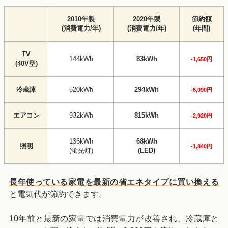
2010年製
2020年製
節約額
(消費電力/年)
(消費電力/年)
(年間)
TV
144kWh
83kWh
-1,650円
(40V型)
冷蔵庫
520kWh
294kWh
-6,090円
エアコン
932kWh
815kWh
-2,920円
136kWh
68kWh
照明
-1,840円
(蛍光灯)
(LED)
長年使っている家電を最新の省エネタイプに買い換える
と電気代が節約できます。
10年前と最新の家電では消費電力が改善され、冷蔵庫と