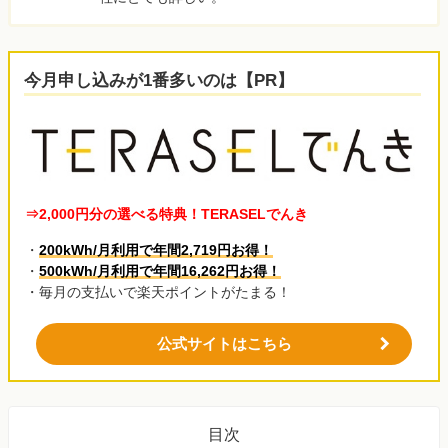
今月申し込みが1番多いのは【PR】
⇒2,000円分の選べる特典！TERASELでんき
・
200kWh/月利用で年間2,719円お得！
・
500kWh/月利用で年間16,262円お得！
・毎月の支払いで楽天ポイントがたまる！
公式サイトはこちら
目次