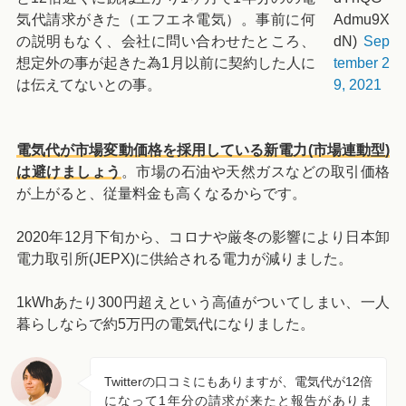
気代請求がきた（エフエネ電気）。事前に何
Admu9X
の説明もなく、会社に問い合わせたところ、
dN)
Sep
想定外の事が起きた為1月以前に契約した人に
tember 2
は伝えてないとの事。
9, 2021
電気代が市場変動価格を採用している新電力(市場連動型)
は避けましょう
。市場の石油や天然ガスなどの取引価格
が上がると、従量料金も高くなるからです。
2020年12月下旬から、コロナや厳冬の影響により日本卸
電力取引所(JEPX)に供給される電力が減りました。
1kWhあたり300円超えという高値がついてしまい、一人
暮らしならで約5万円の電気代になりました。
Twitterの口コミにもありますが、電気代が12倍
になって1年分の請求が来たと報告がありま