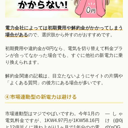
電力会社によっては初期費用や解約金がかかってしまう
場合がある
ので、選択肢から外すのがおすすめです。
初期費用や違約金が0円なら、電気を切り替えて料金プラ
ンが合ってなかった場合でも、すぐに他社の新電力に乗
り換えられます。
解約金関連の記載は、目立たないようにサイトの片隅や
「よくある質問」の後方にある場合が多いです。
④市場連動型の新電力は避ける
市場連動型はマジでやばいですわ。今年1月の
— しゃ
電気料金ですが、1KW4.97円が1KW58.16円
け (@0j
と12倍近くに跳ね上がり1ヶ月で1年分のの電
dYnQG