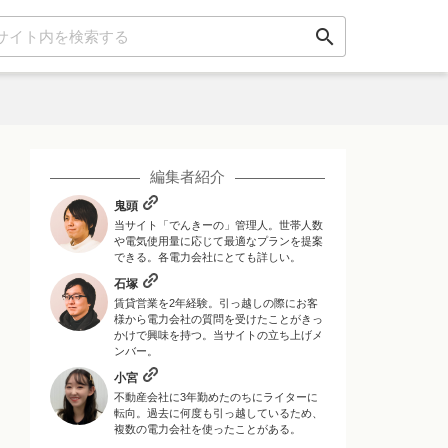
search
編集者紹介
鬼頭
当サイト「でんきーの」管理人。世帯人数
や電気使用量に応じて最適なプランを提案
できる。各電力会社にとても詳しい。
石塚
賃貸営業を2年経験。引っ越しの際にお客
様から電力会社の質問を受けたことがきっ
かけで興味を持つ。当サイトの立ち上げメ
ンバー。
小宮
不動産会社に3年勤めたのちにライターに
転向。過去に何度も引っ越しているため、
複数の電力会社を使ったことがある。