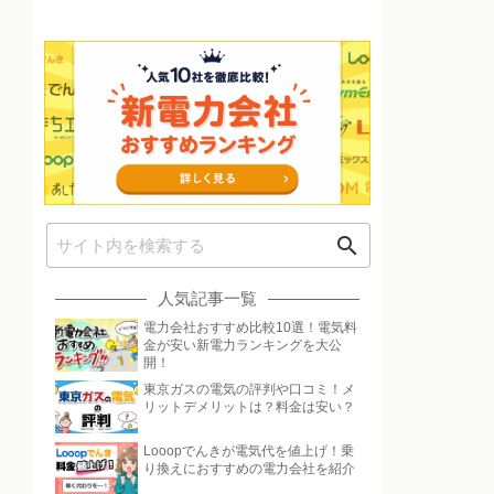
search
人気記事一覧
電力会社おすすめ比較10選！電気料
金が安い新電力ランキングを大公
開！
東京ガスの電気の評判や口コミ！メ
リットデメリットは？料金は安い？
Looopでんきが電気代を値上げ！乗
り換えにおすすめの電力会社を紹介