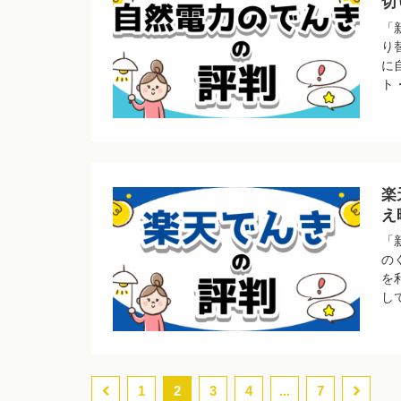
切
「
り
に
ト
楽
え
「
の
を
し
1
2
3
4
...
7