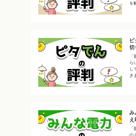
を
ピ
切
「
ら
し
き
み
え
「
の