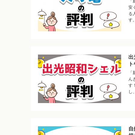
「
安
る
す
出
ト
「
ん
す
し
自