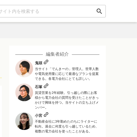
search
編集者紹介
鬼頭
当サイト「でんきーの」管理人。世帯人数
や電気使用量に応じて最適なプランを提案
できる。各電力会社にとても詳しい。
石塚
賃貸営業を2年経験。引っ越しの際にお客
様から電力会社の質問を受けたことがきっ
かけで興味を持つ。当サイトの立ち上げメ
ンバー。
小宮
不動産会社に3年勤めたのちにライターに
転向。過去に何度も引っ越しているため、
複数の電力会社を使ったことがある。