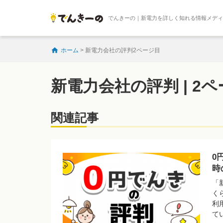
でんきーの｜新電力を詳しく知れる情報メデ
ホーム
>
新電力会社の評判2ページ目
新電力会社の評判 | 2
関連記事
0
時
「
く
利
て