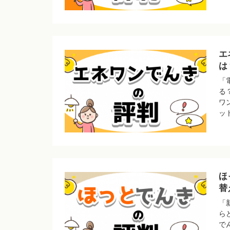
エ
は
「
る
ワ
ッ
ほ
替
「
ら
で