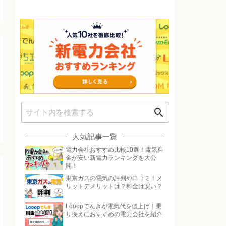
search
人気記事一覧
電力会社おすすめ比較10選！電気料
金が安い新電力ランキングを大公
開！
東京ガスの電気の評判や口コミ！メ
リットデメリットは？料金は安い？
Looopでんきが電気代を値上げ！乗
り換えにおすすめの電力会社を紹介