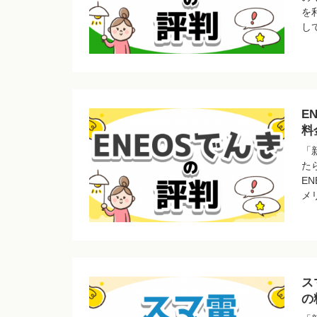
を
し
E
料
「
た
E
メ
ス
の