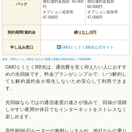
他社違約金負担: 60,000
他社違約金負担:
バック
円
60,000円
オプション追加等:
オプション追加等:
47,000円
47,000円
契約期間/違約金
縛りなし/0円
申し込み窓口
GMOとくとくBB光公式サイト
参考：GMOとくとくBB光 公式 (※ 開通工事費は36回分割払いで実質無料)
GMOとくとくBB光は、通信費を安く抑えたい人におすす
めの光回線です。料金プランがシンプルで、いつ解約し
ても解約違約金が発生しないため安心して利用できま
す。
光回線ならではの通信速度の速さが強みで、回線が混雑
しやすい夜間や休日でもインターネットをストレスなく
楽しめます。
高性能Wi-Fiルーターの無料レンタルや、他社からの乗り