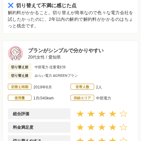
切り替えて不満に感じた点
解約料がかかること。切り替えが簡単なので色々な電力会社を
試したかったのに、2年以内の解約で解約料がかかるのはちょ
っと残念です。
プランがシンプルで分かりやすい
20代女性 / 愛知県
切り替え前
中部電力 従量電灯B
切り替え後
みらい電力 &GREENプラン
切替え時期
2019年6月
世帯人数
2人
使用量
1月/340kwh
供給エリア
中部電力
総合評価
料金満足度
切り替えやすさ