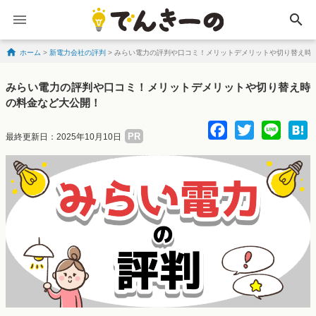
search
ホーム
>
新電力会社の評判
>
みらい電力の評判や口コミ！メリットデメリットや切り替え時
Skip to content
みらい電力の評判や口コミ！メリットデメリットや切り替え時
の料金など大公開！
Facebo
Twitte
Lin
PR
最終更新日：2025年10月10日