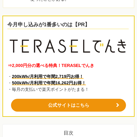
今月申し込みが1番多いのは【PR】
⇒2,000円分の選べる特典！TERASELでんき
・
200kWh/月利用で年間2,719円お得！
・
500kWh/月利用で年間16,262円お得！
・毎月の支払いで楽天ポイントがたまる！
公式サイトはこちら
目次