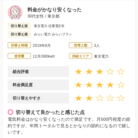
料金がかなり安くなった
30代女性 / 東京都
切り替え前
東京電力 従量電灯B
切り替え後
みらい電力 みらいプラン
切替え時期
2019年8月
世帯人数
3人
使用量
12月/380kwh
供給エリア
東京電力
総合評価
料金満足度
切り替えやすさ
切り替えて良かったと感じた点
電気料金はかなり安くなったので満足です。月500円程度の節
約ですが、年間トータルで見るとかなりの節約になるので嬉し
いです。