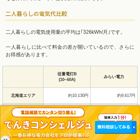
二人暮らしの電気代比較
二人暮らしの電気使用量の平均は｢326kWh/月｣です。
一人暮らしに比べて料金の差が開いているので、さらに
お得感があります。
従量電灯B
みらい電力
(10~60A)
北海道エリア
約10,130円
約9,617円
東北エリア
約8,573円
約8,313円
東京エリア
約8,425円
約7,987円