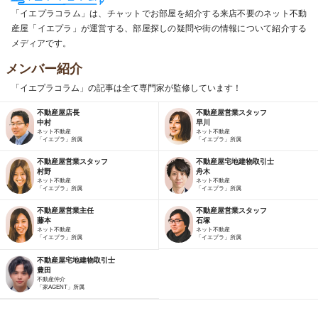
「イエプラコラム」は、チャットでお部屋を紹介する来店不要のネット不動
産屋「イエプラ」が運営する、部屋探しの疑問や街の情報について紹介する
メディアです。
メンバー紹介
「イエプラコラム」の記事は全て専門家が監修しています！
不動産屋店長
不動産屋営業スタッフ
中村
早川
ネット不動産
ネット不動産
「イエプラ」所属
「イエプラ」所属
不動産屋営業スタッフ
不動産屋宅地建物取引士
村野
舟木
ネット不動産
ネット不動産
「イエプラ」所属
「イエプラ」所属
不動産屋営業主任
不動産屋営業スタッフ
藤本
石塚
ネット不動産
ネット不動産
「イエプラ」所属
「イエプラ」所属
不動産屋宅地建物取引士
豊田
不動産仲介
「家AGENT」所属