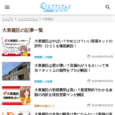
イエプラ
イエプラコラム
大東建託
大東建託の記事一覧
大東建託はやばい？やめとけ？いい部屋ネットの
評判・口コミを徹底解説！
2025年10月16日
部屋探しの知恵
大東建託は壁が薄い？音漏れがうるさいって本
当？ネット上の疑問をプロが解説！
2025年08月26日
部屋探しの知恵
大東建託の初期費用は高い？賃貸契約でかかる金
額の内訳を現役営業マンが解説
2025年08月26日
家賃やお金のこと
大東建託の木造の騒音は気にならない？新築の音