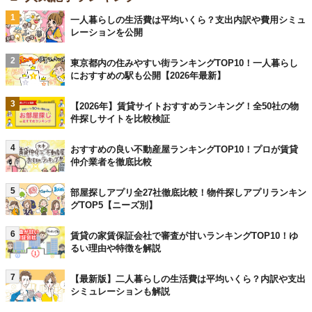
1
一人暮らしの生活費は平均いくら？支出内訳や費用シミュ
レーションを公開
2
東京都内の住みやすい街ランキングTOP10！一人暮らし
におすすめの駅も公開【2026年最新】
3
【2026年】賃貸サイトおすすめランキング！全50社の物
件探しサイトを比較検証
4
おすすめの良い不動産屋ランキングTOP10！プロが賃貸
仲介業者を徹底比較
5
部屋探しアプリ全27社徹底比較！物件探しアプリランキン
グTOP5【ニーズ別】
6
賃貸の家賃保証会社で審査が甘いランキングTOP10！ゆ
るい理由や特徴を解説
7
【最新版】二人暮らしの生活費は平均いくら？内訳や支出
シミュレーションも解説