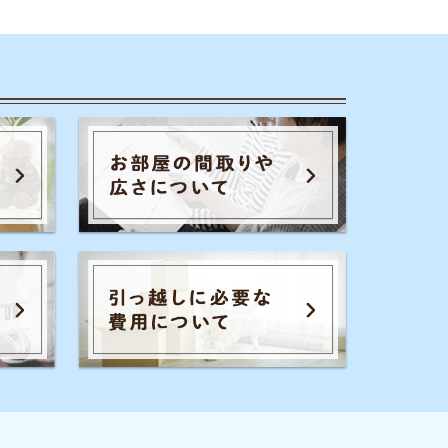
のコツ
家賃相場
一人暮らし
通勤通学
初期費用
保証会社
暮らし生活費
広さ
お部屋内の設備
騒音
退去費用
全てのキーワードを見る
イエプラコラムを運営する株式会社コ
レックホールディングスは、景表法・
特定商取引法に関する認定資格
「KTAA」の団体認証マークを取得して