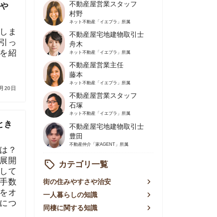
不動産屋営業主任
藤本
ネット不動産
「イエプラ」所属
不動産屋営業スタッフ
石塚
ネット不動産
「イエプラ」所属
不動産屋宅地建物取引士
豊田
不動産仲介
「家AGENT」所属
カテゴリ一覧
の住みやすさや治安
人暮らしの知識
棲に関する知識
賃やお金のこと
屋探しの知恵
件探しのマル秘情報
手不動産屋の評判
リアごとの家賃
っ越しの知識
ェアハウスの知識