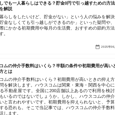
2025年06月20日
仲介手数料はいくら？半額の条件や初期費用が高いとき
仲介手数料はいくら？初期費用が高いときの抑え方は？
決します。ハウスコムは関東・東海・関西を中心に展開
産屋です。全国に200店舗以上あるので利用を検討して
のではないでしょうか。しかし、ハウスコムの仲介手数
街
われやすいです。初期費用を抑えられないと、予算をオ
一
れも。そこで当記事では、ハウスコムの仲介手数料につ
同
す。
家
2025年06月20日
部
物
21の仲介手数料は高い？値引きできる？無料の物件があ
大
エ
21の仲介手数料は高い？値引きできる？等の疑問を解決
引
チュリー21は有名タレントを起用した広告が有名で、利
シ