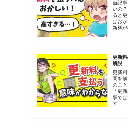
はおかしい」
新料が存在す
更新料の意味
解説
更新料を払う
問を解決しま
のことです。
「更新料を払
事では、賃貸
す。
貯金なしでも
節約術を解説
「一人暮らし
す！「貯金な
越しの際にか