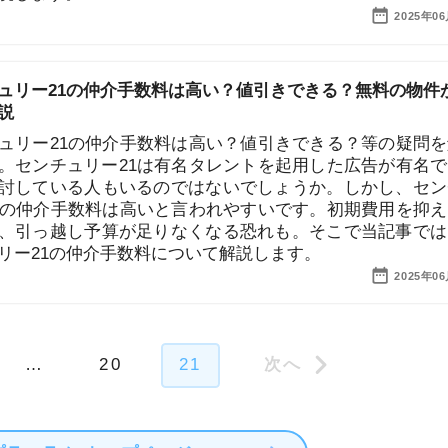
いる人もいるのではないでしょうか。しかし、センチュ
地
介手数料は高いと言われやすいです。初期費用を抑えられ
駅
越し予算が足りなくなる恐れも。そこで当記事では、セ
1の仲介手数料について解説します。
2025年06月20日
20
21
1
2
ム トップページへ
3
4
5
6