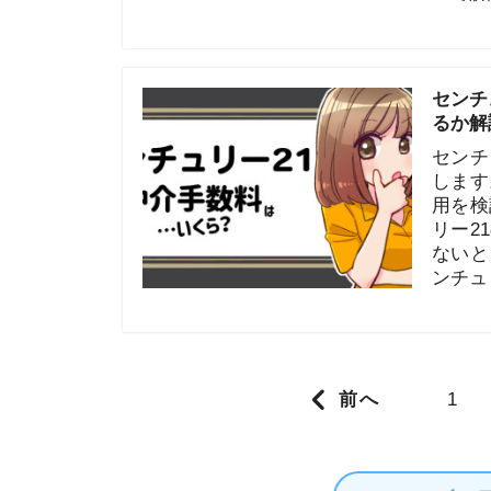
用を検討して
リー21の仲
ないと、引っ
ンチュリー2
Posts navigation
1
…
イエプラコラ