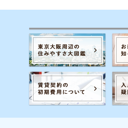
カテゴリ一
お部屋探しの
チャットでお部屋をご紹介する、来店不要の
一人暮らしの
ネット不動産屋「イエプラ」が運営する、部
屋探しの疑問や街の情報について紹介するサ
同棲に関する
イトです。
家賃やお金の
街の住みやす
事前許認可・加入団体
物件探しのマ
宅地建物取引業者免許 :国土交通省(2)第9288号
大手不動産屋
公益社団法人：全国宅地建物取引業協会連合会
公益社団法人：全国宅地建物取引業保証協会
エリアごとの
UR都市機構斡旋制度 加盟
引っ越しの知
シェアハウス
地方の魅力
駅別のおすす