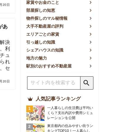
方の魅力
別のおすすめ不動産屋
人気記事ランキング
一人暮らしの生活費は平均い
くら？支出内訳や費用シミュ
レーションを公開
東京都内の住みやすい街ラン
キングTOP10！一人暮らし
におすすめの駅も公開
【2026年最新】
【2026年】賃貸サイトおす
すめランキング！全50社の
物件探しサイトを比較検証
おすすめの良い不動産屋ラン
キングTOP10！プロが賃貸
仲介業者を徹底比較
部屋探しアプリ全27社徹底
比較！物件探しアプリランキ
ングTOP5【ニーズ別】
賃貸の家賃保証会社で審査が