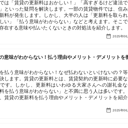
「払う意味がわからない」などと考えます。そこで、更
る意味や払いたくないときの対処法を紹介します。
「
2025年06月20日
お
不
部
がわからない！払う理由やメリット・デメリットを徹底
紹
メ
意味がわからない！なぜ払わないといけないの？等の疑
す。賃貸の更新料とは、賃貸契約の更新時に必要な費用
「
しかし、更新料はいわゆる大家さんへの謝礼金なので
門
う意味がわからない」と不満に思う人は多いです。当記
の更新料を払う理由やメリット・デメリットを紹介しま
2025年06月20日
一人暮らしはできる？貯金0円で引っ越すための方法や
をしたいけど、貯金がない」という人の悩みを解決しま
しくても引っ越しができるのか」といった疑問や、引っ
かる初期費用や毎月の生活費、おすすめの節約方法を紹