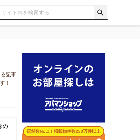
数No.1！掲載物件数230万件以上
パマンショップ公式サイト