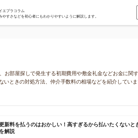
ラム
どを初心者にもわかりやすいように解説します。
屋探しで発生する初期費用や敷金礼金などお金に関する記事
きの対処方法、仲介手数料の相場などを紹介しています！
を払うのはおかしい！高すぎるから払いたくないときの
店舗
ア
賃貸の更新料はおかしい！」「高すぎるけど違法ではな
った疑問を解決します。一部の賃貸物件では、住み続け
発生します。しかし、大半の人は「更新料を取られるの