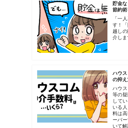
介します。
ハウスコムの
の抑え方とは
ハウスコムの
等の疑問を解
している不動
いる人もいる
料は高いと言
ーバーする恐
いて解説しま
センチュリー
るか解説
センチュリー
します。セン