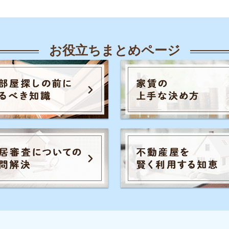
人気のキーワード一覧
覧
知恵
各駅の住みやすさ
治安
お部屋探し
知識
初めての不動産屋
おすすめ不動産屋
知識
こと
入居審査
子育て
大手不動産屋
さや治安
うまくいく同棲
引っ越し準備
一人
ル秘情報
の評判
手取りの家賃目安
間取り
お部屋の
家賃
トラブル
初めて一人暮らし
防音や
識
の知識
イエプラコラムは東証スタンダード上場
め不動産屋
の株式会社コレックホールディングスが
運営しています。
証券コード：6578