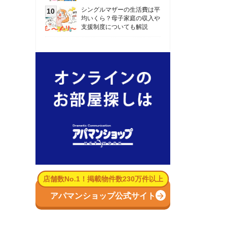
数No.1！掲載物件数230万件以上
パマンショップ公式サイト