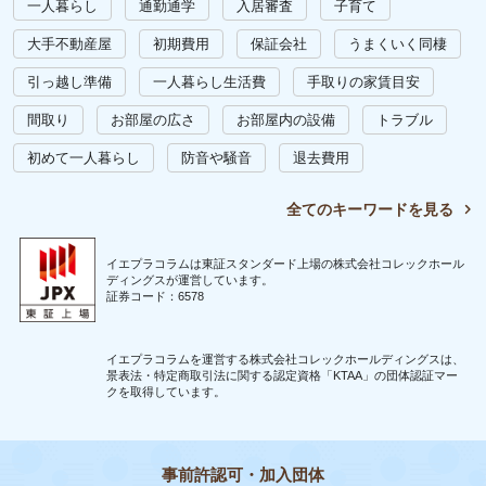
一人暮らし
通勤通学
入居審査
子育て
大手不動産屋
初期費用
保証会社
うまくいく同棲
引っ越し準備
一人暮らし生活費
手取りの家賃目安
間取り
お部屋の広さ
お部屋内の設備
トラブル
初めて一人暮らし
防音や騒音
退去費用
全てのキーワードを見る
イエプラコラムは東証スタンダード上場の株式会社コレックホール
ディングスが運営しています。
証券コード：6578
イエプラコラムを運営する株式会社コレックホールディングスは、
景表法・特定商取引法に関する認定資格「KTAA」の団体認証マー
クを取得しています。
事前許認可・加入団体