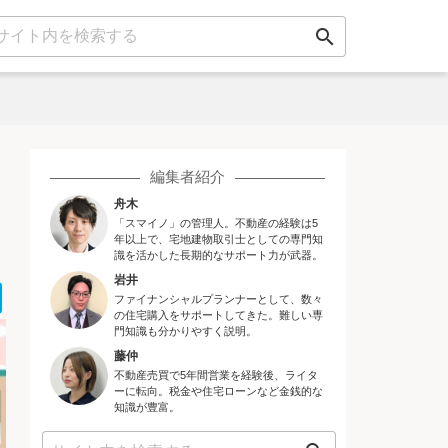
search
編集者紹介
舟木
「スマイノ」の管理人。不動産の経験は5
年以上で、宅地建物取引士としての専門知
識を活かした長期的なサポート力が武器。
岩井
ok
er
ne
Hatena
ファイナンシャルプランナーとして、数々
の住宅購入をサポートしてきた。難しい専
門知識も分かりやすく説明。
藤仲
不動産売買で5年間営業を経験後、ライタ
ーに転向。税金や住宅ローンなど金銭的な
知識が豊富。