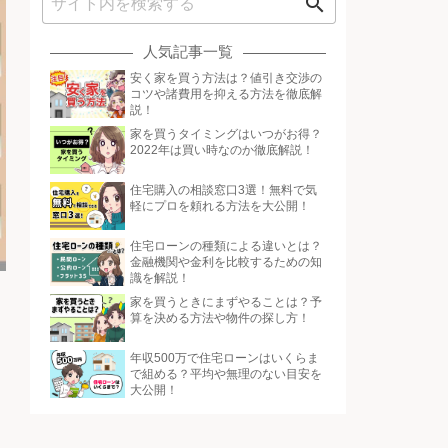
search
人気記事一覧
安く家を買う方法は？値引き交渉の
コツや諸費用を抑える方法を徹底解
説！
家を買うタイミングはいつがお得？
2022年は買い時なのか徹底解説！
住宅購入の相談窓口3選！無料で気
軽にプロを頼れる方法を大公開！
住宅ローンの種類による違いとは？
金融機関や金利を比較するための知
識を解説！
家を買うときにまずやることは？予
算を決める方法や物件の探し方！
年収500万で住宅ローンはいくらま
で組める？平均や無理のない目安を
大公開！