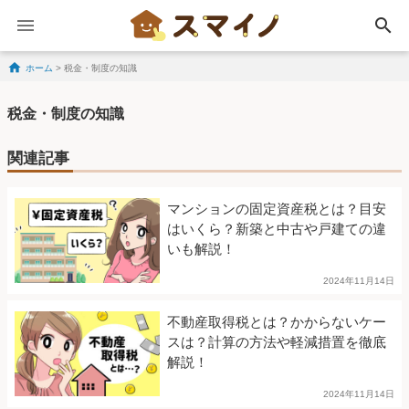
search
ホーム
>
税金・制度の知識
Skip to content
税金・制度の知識
関連記事
マンションの固定資産税とは？目安
はいくら？新築と中古や戸建ての違
いも解説！
2024年11月14日
不動産取得税とは？かからないケー
スは？計算の方法や軽減措置を徹底
解説！
2024年11月14日