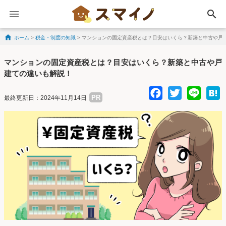
search
ホーム
>
税金・制度の知識
>
マンションの固定資産税とは？目安はいくら？新築と中古や戸
Skip to content
マンションの固定資産税とは？目安はいくら？新築と中古や戸
建ての違いも解説！
Facebo
Twitte
Lin
PR
最終更新日：2024年11月14日