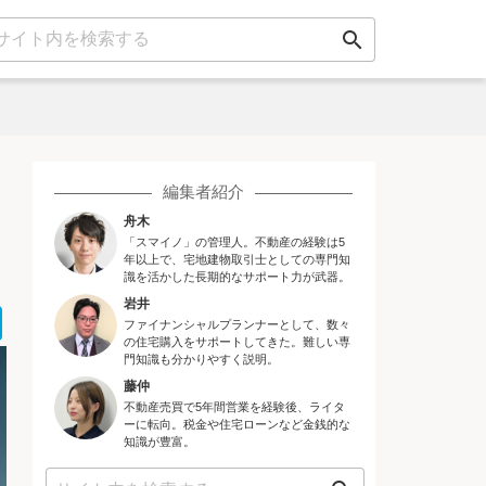
search
編集者紹介
舟木
「スマイノ」の管理人。不動産の経験は5
年以上で、宅地建物取引士としての専門知
識を活かした長期的なサポート力が武器。
岩井
ok
er
ne
Hatena
ファイナンシャルプランナーとして、数々
の住宅購入をサポートしてきた。難しい専
門知識も分かりやすく説明。
藤仲
不動産売買で5年間営業を経験後、ライタ
ーに転向。税金や住宅ローンなど金銭的な
知識が豊富。