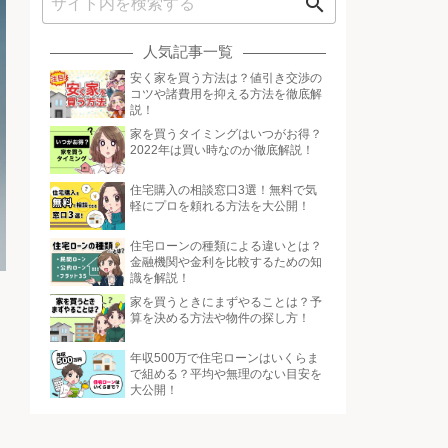
search
人気記事一覧
安く家を買う方法は？値引き交渉の
コツや諸費用を抑える方法を徹底解
説！
家を買うタイミングはいつがお得？
2022年は買い時なのか徹底解説！
住宅購入の相談窓口3選！無料で気
軽にプロを頼れる方法を大公開！
住宅ローンの種類による違いとは？
金融機関や金利を比較するための知
識を解説！
家を買うときにまずやることは？予
算を決める方法や物件の探し方！
年収500万で住宅ローンはいくらま
で組める？平均や無理のない目安を
大公開！