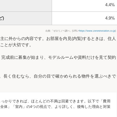
4.4%
ど)
4.9%
出典:「ゼロリノベ調べ」(URL=
https://www.zerorenovation.co.jp
)
主に外からの内容です。お部屋を内見(内覧)するときは、住人
ことが大切です。
。完成前に募集が始まり、モデルルームや資料だけを見て契約
。長く住むなら、自分の目で確かめられる物件を選ぶべきで
しっかりできれば、ほとんどの不満は回避できます。以下で「費用
全体」「室内」の4つの視点で、より詳しく、後悔した理由と対策