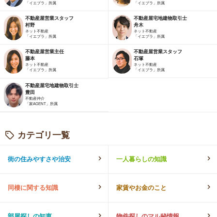
「イエプラ」所属
「イエプラ」所属
不動産屋営業スタッフ
不動産屋宅地建物取引士
村野
舟木
ネット不動産
ネット不動産
「イエプラ」所属
「イエプラ」所属
不動産屋営業主任
不動産屋営業スタッフ
藤本
石塚
ネット不動産
ネット不動産
「イエプラ」所属
「イエプラ」所属
不動産屋宅地建物取引士
豊田
不動産仲介
「家AGENT」所属
カテゴリ一覧
街の住みやすさや治安
一人暮らしの知識
同棲に関する知識
家賃やお金のこと
部屋探しの知恵
物件探しのマル秘情報