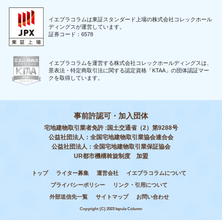
イエプラコラムは東証スタンダード上場の株式会社コレックホール
ディングスが運営しています。
証券コード：6578
イエプラコラムを運営する株式会社コレックホールディングスは、
景表法・特定商取引法に関する認定資格「KTAA」の団体認証マー
クを取得しています。
事前許認可・加入団体
宅地建物取引業者免許 :国土交通省（2）第9288号
公益社団法人：全国宅地建物取引業協会連合会
公益社団法人：全国宅地建物取引業保証協会
UR都市機構斡旋制度 加盟
トップ
ライター募集
運営会社
イエプラコラムについて
プライバシーポリシー
リンク・引用について
外部送信先一覧
サイトマップ
お問い合わせ
Copyright (C) 2023 Iepula Column