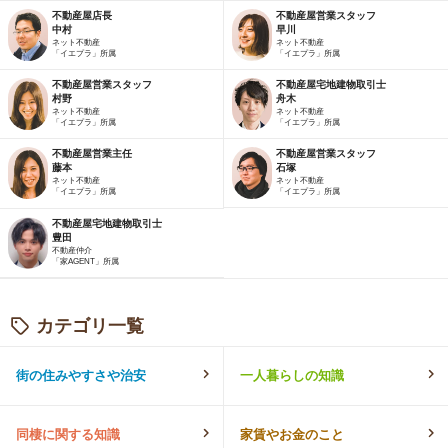
不動産屋店長
不動産屋営業スタッフ
中村
早川
ネット不動産
ネット不動産
「イエプラ」所属
「イエプラ」所属
不動産屋営業スタッフ
不動産屋宅地建物取引士
村野
舟木
ネット不動産
ネット不動産
「イエプラ」所属
「イエプラ」所属
不動産屋営業主任
不動産屋営業スタッフ
藤本
石塚
ネット不動産
ネット不動産
「イエプラ」所属
「イエプラ」所属
不動産屋宅地建物取引士
豊田
不動産仲介
「家AGENT」所属
カテゴリ一覧
街の住みやすさや治安
一人暮らしの知識
同棲に関する知識
家賃やお金のこと