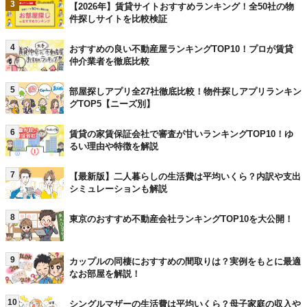
3
【2026年】賃貸サイトおすすめランキング！全50社の物
件探しサイトを比較検証
4
おすすめの良い不動産屋ランキングTOP10！プロが賃貸
仲介業者を徹底比較
5
部屋探しアプリ全27社徹底比較！物件探しアプリランキン
グTOP5【ニーズ別】
6
賃貸の家賃保証会社で審査が甘いランキングTOP10！ゆ
るい理由や特徴を解説
7
【最新版】二人暮らしの生活費は平均いくら？内訳や支出
シミュレーションも解説
8
東京のおすすめ不動産会社ランキングTOP10を大公開！
9
カップルの同棲におすすめの間取りは？実例をもとに最適
なお部屋を解説！
10
シングルマザーの生活費は平均いくら？母子家庭の収入や