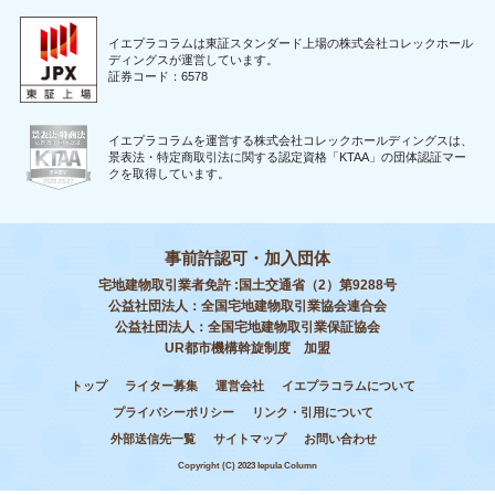
イエプラコラムは東証スタンダード上場の株式会社コレックホール
ディングスが運営しています。
証券コード：6578
イエプラコラムを運営する株式会社コレックホールディングスは、
景表法・特定商取引法に関する認定資格「KTAA」の団体認証マー
クを取得しています。
事前許認可・加入団体
宅地建物取引業者免許 :国土交通省（2）第9288号
公益社団法人：全国宅地建物取引業協会連合会
公益社団法人：全国宅地建物取引業保証協会
UR都市機構斡旋制度 加盟
トップ
ライター募集
運営会社
イエプラコラムについて
プライバシーポリシー
リンク・引用について
外部送信先一覧
サイトマップ
お問い合わせ
Copyright (C) 2023 Iepula Column