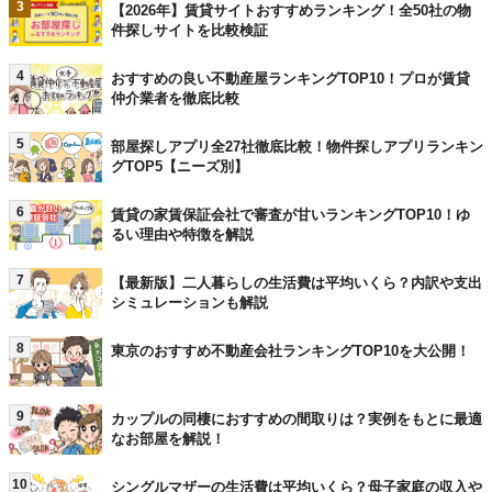
3
【2026年】賃貸サイトおすすめランキング！全50社の物
件探しサイトを比較検証
4
おすすめの良い不動産屋ランキングTOP10！プロが賃貸
仲介業者を徹底比較
5
部屋探しアプリ全27社徹底比較！物件探しアプリランキン
グTOP5【ニーズ別】
6
賃貸の家賃保証会社で審査が甘いランキングTOP10！ゆ
るい理由や特徴を解説
7
【最新版】二人暮らしの生活費は平均いくら？内訳や支出
シミュレーションも解説
8
東京のおすすめ不動産会社ランキングTOP10を大公開！
9
カップルの同棲におすすめの間取りは？実例をもとに最適
なお部屋を解説！
10
シングルマザーの生活費は平均いくら？母子家庭の収入や