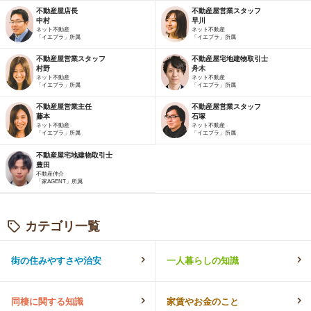
不動産屋店長
不動産屋営業スタッフ
中村
早川
ネット不動産
ネット不動産
「イエプラ」所属
「イエプラ」所属
不動産屋営業スタッフ
不動産屋宅地建物取引士
村野
舟木
ネット不動産
ネット不動産
「イエプラ」所属
「イエプラ」所属
不動産屋営業主任
不動産屋営業スタッフ
藤本
石塚
ネット不動産
ネット不動産
「イエプラ」所属
「イエプラ」所属
不動産屋宅地建物取引士
豊田
不動産仲介
「家AGENT」所属
カテゴリ一覧
街の住みやすさや治安
一人暮らしの知識
同棲に関する知識
家賃やお金のこと