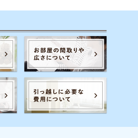
のコツ
家賃相場
一人暮らし
通勤通学
初期費用
保証会社
暮らし生活費
広さ
お部屋内の設備
騒音
退去費用
全てのキーワードを見る
イエプラコラムを運営する株式会社コ
レックホールディングスは、景表法・
特定商取引法に関する認定資格
「KTAA」の団体認証マークを取得して