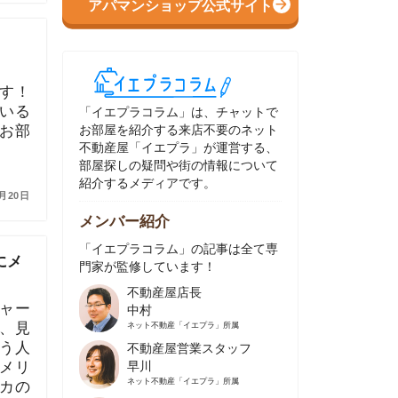
イエプラコラム」は、チャットで
部屋を紹介する来店不要のネット
動産屋「イエプラ」が運営する、
屋探しの疑問や街の情報について
介するメディアです。
ンバー紹介
イエプラコラム」の記事は全て専
家が監修しています！
不動産屋店長
中村
ネット不動産
「イエプラ」所属
不動産屋営業スタッフ
早川
ネット不動産
「イエプラ」所属
不動産屋営業スタッフ
村野
ネット不動産
「イエプラ」所属
不動産屋宅地建物取引士
舟木
ネット不動産
「イエプラ」所属