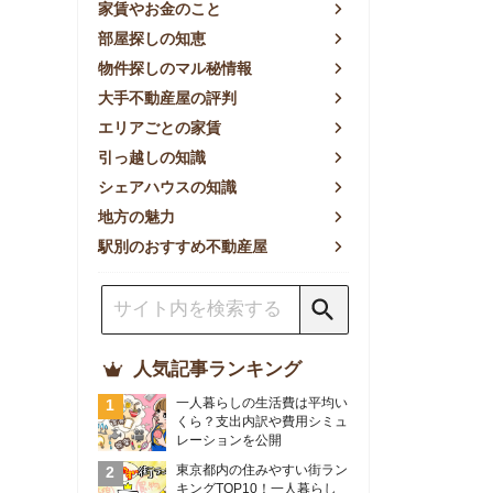
方の魅力
別のおすすめ不動産屋
人気記事ランキング
一人暮らしの生活費は平均い
くら？支出内訳や費用シミュ
レーションを公開
東京都内の住みやすい街ラン
キングTOP10！一人暮らし
におすすめの駅も公開
【2026年最新】
【2026年】賃貸サイトおす
すめランキング！全50社の
物件探しサイトを比較検証
おすすめの良い不動産屋ラン
キングTOP10！プロが賃貸
仲介業者を徹底比較
部屋探しアプリ全27社徹底
比較！物件探しアプリランキ
ングTOP5【ニーズ別】
賃貸の家賃保証会社で審査が