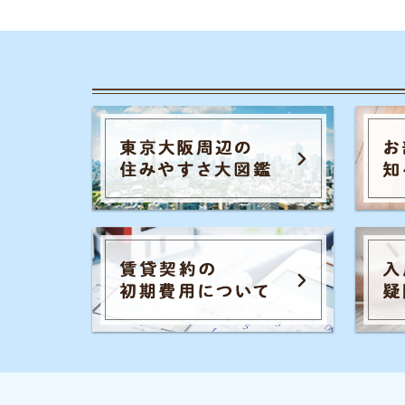
カテゴリ一
お部屋探しの
チャットでお部屋をご紹介する、来店不要の
一人暮らしの
ネット不動産屋「イエプラ」が運営する、部
屋探しの疑問や街の情報について紹介するサ
同棲に関する
イトです。
家賃やお金の
街の住みやす
事前許認可・加入団体
物件探しのマ
宅地建物取引業者免許 :国土交通省(2)第9288号
大手不動産屋
公益社団法人：全国宅地建物取引業協会連合会
公益社団法人：全国宅地建物取引業保証協会
エリアごとの
UR都市機構斡旋制度 加盟
引っ越しの知
シェアハウス
地方の魅力
駅別のおすす