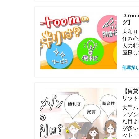
グ】
大和リビングの
住み心地や防
人の特徴・「
屋探しする人
部屋探しの知恵
【賃貸】シャ
リットを解説
大手ハウスメ
メゾン」は、
た目よりも防
が多いです。
ット・デメリ
賃貸物件との
部屋探しの知恵
D-room(