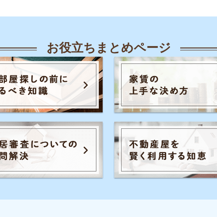
人気のキーワード一覧
覧
知恵
各駅の住みやすさ
治安
お部屋探し
知識
初めての不動産屋
おすすめ不動産屋
知識
こと
入居審査
子育て
大手不動産屋
さや治安
うまくいく同棲
引っ越し準備
一人
ル秘情報
の評判
手取りの家賃目安
間取り
お部屋の
家賃
トラブル
初めて一人暮らし
防音や
識
の知識
イエプラコラムは東証スタンダード上場
め不動産屋
の株式会社コレックホールディングスが
運営しています。
証券コード：6578