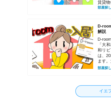
解説
D-roomの
「大和ハウス
和リビング」
は、2024年
ます。大和リ
部屋探しの知恵
イエプラコラ