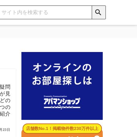
数No.1！掲載物件数230万件以上
パマンショップ公式サイト