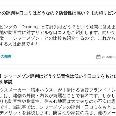
「D-room」って評判はどう？という疑問に答えます！
音性に対すリアルな口コミをご紹介します。向いている
「
シャーメゾン」との比較も紹介するので、これからお部
お
不
は必見です！
部
紹
2025年06月20日
メ
「
ーメゾン評判はどう？防音性は低い？口コミをもとにメ
門
ーカー「積水ハウス」が手掛ける賃貸ブランド「シャー
建物の外観・内装が綺麗なことで有名です。しかし、見
音性や耐震性、住み心地面は大丈夫なのか不安に思う人
当記事では、シャーメゾンの評判・口コミをもとにメリ
ットを解説します。防音性や家賃の高さ、他のメーカの
比較もあるので、ぜひ参考にしてください。
2025年06月20日
大和リビング)の審査は厳しい？保証会社はどこ？不動産屋が