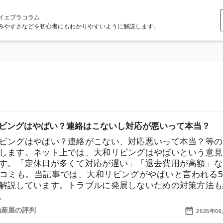
ラム
どを初心者にもわかりやすいように解説します。
はやばい？連絡はこないし対応が悪いって本当？
はやばい？連絡がこない、対応悪いって本当？等の疑問
。ネット上では、大和リビングはやばいという意見が見
定休日が多くて対応が遅い」「退去費用が高額」などの
。当記事では、大和リビングがやばいと言われる5つの
ています。トラブルに発展しないための対策方法も紹介
店舗
判
2025年06月23日
ア
評判や口コミはどうなの？防音性は高い？【大和リビン