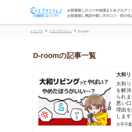
お部屋探しのコツや知識まとめブログ｜イエプラコ
お部屋探し用語や探し方のコツ・街の住みやすさな
イエプラ
イエプラコラム
D-room
D-roomの記事一覧
大和リビング
大和リビング
を解決します
られます。「
悪い口コミも
理由を解説し
します。
大手不動産屋の評
D-roomの