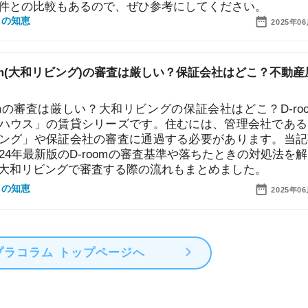
審査は厳しい？大和リビングの保証会社はどこ？D-roomは
」の賃貸シリーズです。住むには、管理会社である「大
や保証会社の審査に通過する必要があります。当記事で
最新版のD-roomの審査基準や落ちたときの対処法を解説し
ビングで審査する際の流れもまとめました。
2025年06月20日
ム トップページへ
街
一
同
家
部
物
大
エ
引
シ