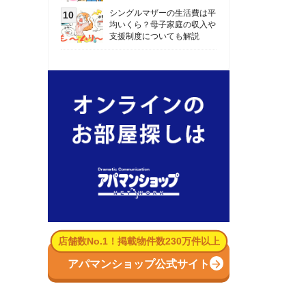
数No.1！掲載物件数230万件以上
パマンショップ公式サイト