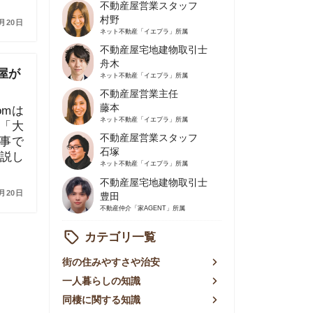
不動産屋営業主任
藤本
ネット不動産
「イエプラ」所属
不動産屋営業スタッフ
石塚
ネット不動産
「イエプラ」所属
不動産屋宅地建物取引士
豊田
不動産仲介
「家AGENT」所属
カテゴリ一覧
の住みやすさや治安
人暮らしの知識
棲に関する知識
賃やお金のこと
屋探しの知恵
件探しのマル秘情報
手不動産屋の評判
リアごとの家賃
っ越しの知識
ェアハウスの知識